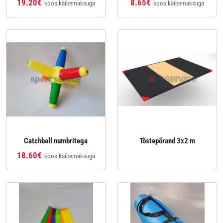
19.20€
8.65€
koos käibemaksuga
koos käibemaksuga
Catchball numbritega
Tõstepõrand 3x2 m
18.60€
koos käibemaksuga