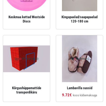
Keskmaa kettad Westside
Kingapaelad/saapapaelad
Discs
120-180 cm
Kõrgushüppemattide
Lambavilla sussid
transpordikäru
9.72€
koos käibemaksuga