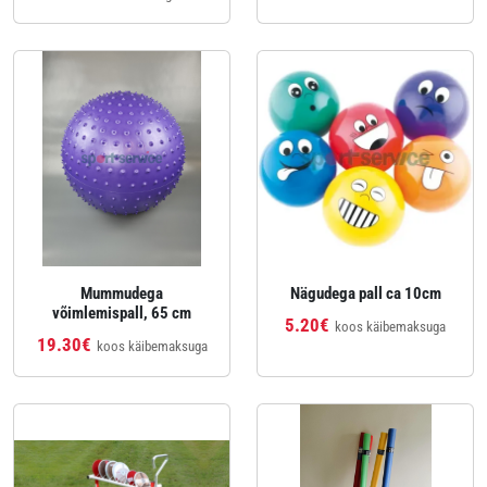
Mummudega
Nägudega pall ca 10cm
võimlemispall, 65 cm
5.20€
koos käibemaksuga
19.30€
koos käibemaksuga