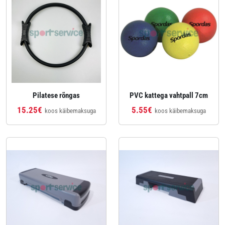
Pilatese rõngas
PVC kattega vahtpall 7cm
15.25€
5.55€
koos käibemaksuga
koos käibemaksuga