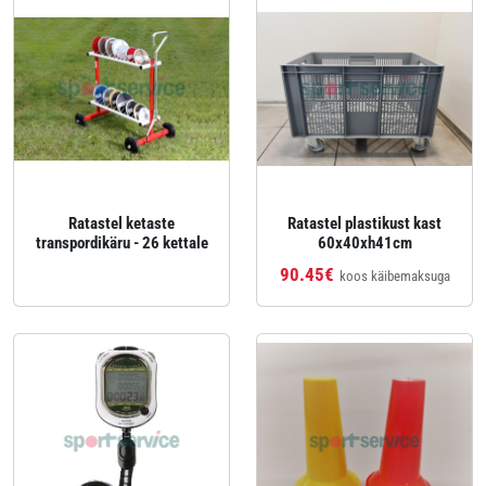
Ratastel ketaste
Ratastel plastikust kast
transpordikäru - 26 kettale
60x40xh41cm
90.45€
koos käibemaksuga