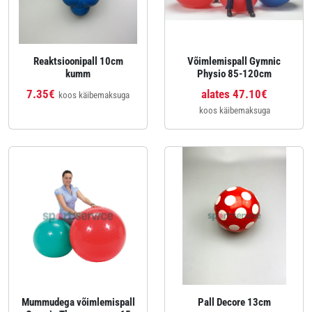
Reaktsioonipall 10cm
Võimlemispall Gymnic
kumm
Physio 85-120cm
7.35€
alates 47.10€
koos käibemaksuga
koos käibemaksuga
Mummudega võimlemispall
Pall Decore 13cm