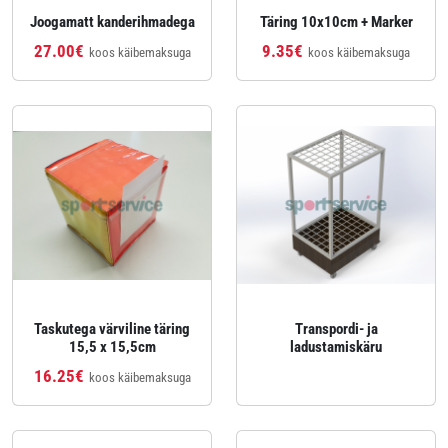
Joogamatt kanderihmadega
Täring 10x10cm + Marker
27.00€
9.35€
koos käibemaksuga
koos käibemaksuga
Taskutega värviline täring
Transpordi- ja
15,5 x 15,5cm
ladustamiskäru
16.25€
koos käibemaksuga