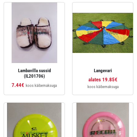
Lambavilla sussid
Langevari
(IL201706)
alates 19.85€
7.44€
koos käibemaksuga
koos käibemaksuga