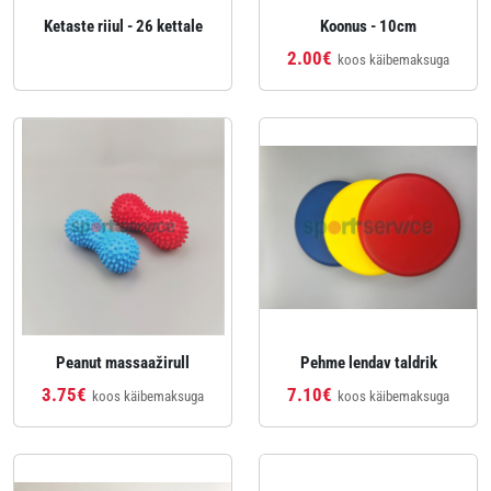
Ketaste riiul - 26 kettale
Koonus - 10cm
2.00€
koos käibemaksuga
Peanut massaažirull
Pehme lendav taldrik
3.75€
7.10€
koos käibemaksuga
koos käibemaksuga