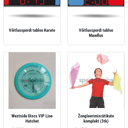
Võitlusspordi tabloo Karate
Võitlusspordi tabloo
Maadlus
Westside Discs VIP Line
Žongleerimisrätikute
Hatchet
komplekt (3tk)