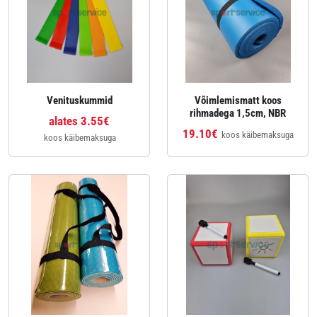
Venituskummid
Võimlemismatt koos
rihmadega 1,5cm, NBR
alates 3.55€
19.10€
koos käibemaksuga
koos käibemaksuga