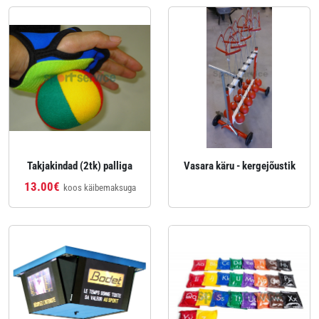
Takjakindad (2tk) palliga
Vasara käru - kergejõustik
13.00€
koos käibemaksuga