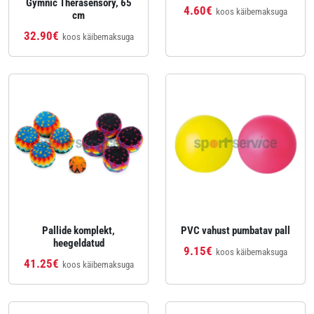
Gymnic Therasensory, 65
4.60€
koos käibemaksuga
cm
32.90€
koos käibemaksuga
Pallide komplekt,
PVC vahust pumbatav pall
heegeldatud
9.15€
koos käibemaksuga
41.25€
koos käibemaksuga