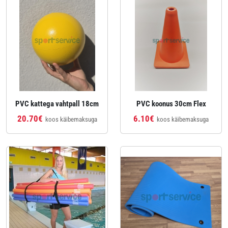
PVC kattega vahtpall 18cm
PVC koonus 30cm Flex
20.70€
6.10€
koos käibemaksuga
koos käibemaksuga