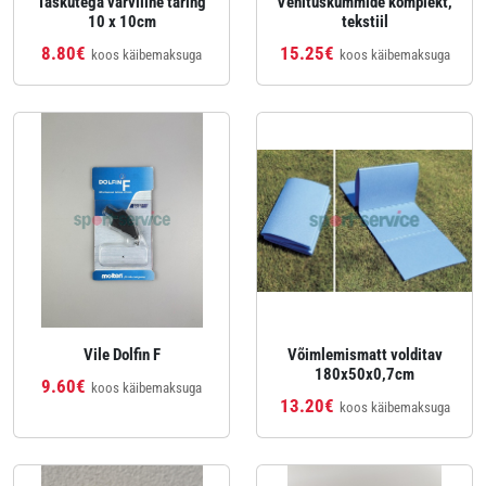
Taskutega värviline täring
Venituskummide komplekt,
10 x 10cm
tekstiil
8.80€
15.25€
koos käibemaksuga
koos käibemaksuga
Vile Dolfin F
Võimlemismatt volditav
180x50x0,7cm
9.60€
koos käibemaksuga
13.20€
koos käibemaksuga