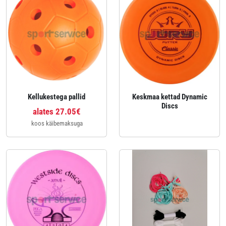
Kellukestega pallid
Keskmaa kettad Dynamic
Discs
alates 27.05€
koos käibemaksuga