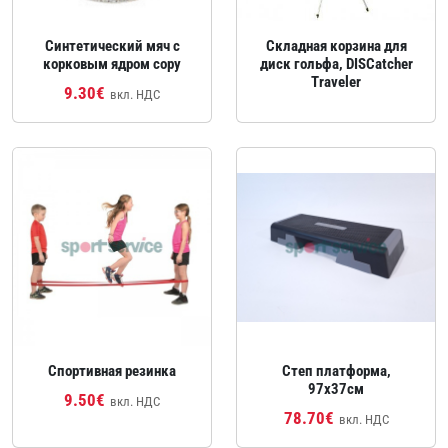
Синтетический мяч с
Складная корзина для
корковым ядром copy
диск гольфа, DISCatcher
Traveler
9.30€
вкл. НДС
Спортивная резинка
Степ платформа,
97x37см
9.50€
вкл. НДС
78.70€
вкл. НДС