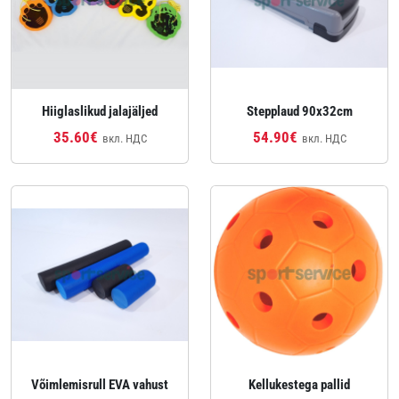
Hiiglaslikud jalajäljed
Stepplaud 90x32cm
35.60€
54.90€
вкл. НДС
вкл. НДС
Võimlemisrull EVA vahust
Kellukestega pallid