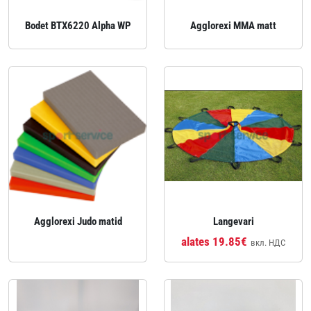
Bodet BTX6220 Alpha WP
Agglorexi MMA matt
Agglorexi Judo matid
Langevari
alates 19.85€
вкл. НДС