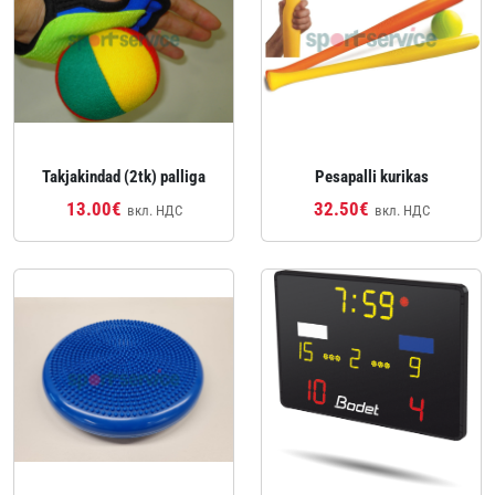
Takjakindad (2tk) palliga
Pesapalli kurikas
13.00€
32.50€
вкл. НДС
вкл. НДС