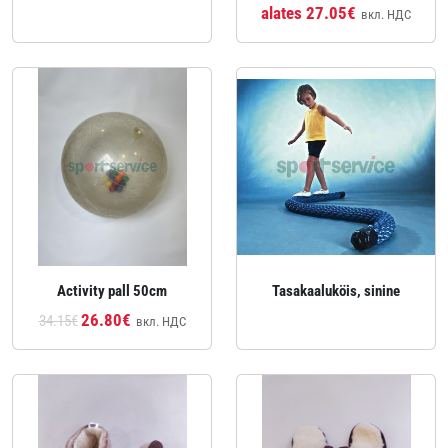
alates 27.05€
вкл. НДС
Activity pall 50cm
Tasakaaluköis, sinine
26.80€
34.15€
вкл. НДС