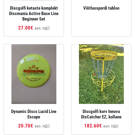
Discgolfi ketaste komplekt
Võitlusspordi tabloo
Discmania Active Base Line
Beginner Set
27.00€
вкл. НДС
Dynamic Discs Lucid Line
Discgolfi korv Innova
Escape
DisCatcher EZ, kollane
20.70€
182.60€
вкл. НДС
вкл. НДС