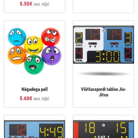
5.55€
вкл. НДС
Nägudega pall
Võitlusspordi tabloo Jiu-
Jitsu
5.60€
вкл. НДС