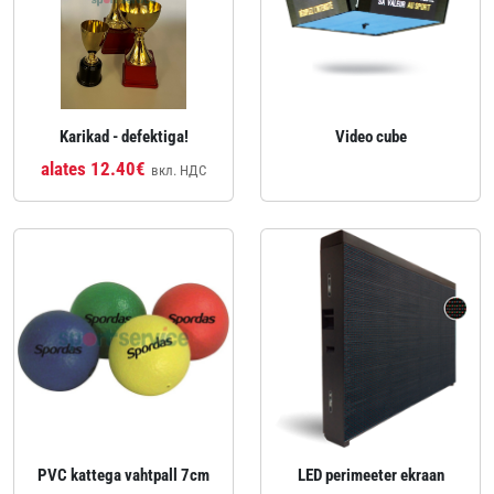
Karikad - defektiga!
Video cube
alates 12.40€
вкл. НДС
PVC kattega vahtpall 7cm
LED perimeeter ekraan