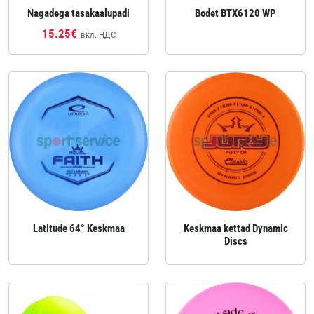
Nagadega tasakaalupadi
Bodet BTX6120 WP
15.25€
вкл. НДС
Latitude 64° Keskmaa
Keskmaa kettad Dynamic
Discs