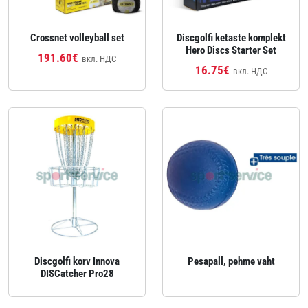
Crossnet volleyball set
Discgolfi ketaste komplekt
Hero Discs Starter Set
191.60€
вкл. НДС
16.75€
вкл. НДС
Discgolfi korv Innova
Pesapall, pehme vaht
DISCatcher Pro28