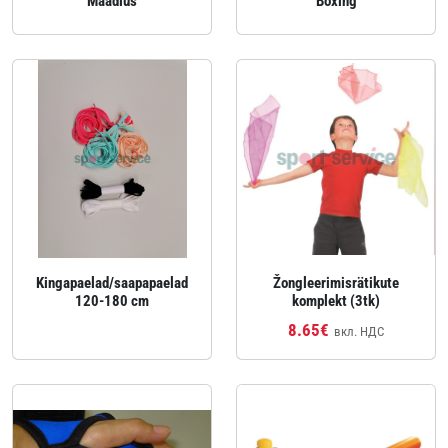
Maadlus
Boxing
Kingapaelad/saapapaelad
Žongleerimisrätikute
120-180 cm
komplekt (3tk)
8.65€
вкл. НДС