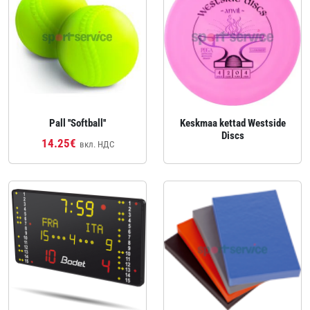
Pall ''Softball''
Keskmaa kettad Westside
Discs
14.25€
вкл. НДС