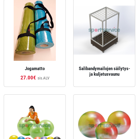
Jogamatto
Salibandymailojen säilytys-
ja kuljetusvaunu
27.00€
sis.ALV