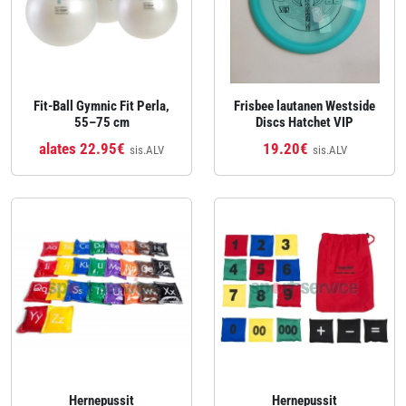
Fit‑Ball Gymnic Fit Perla,
Frisbee lautanen Westside
55–75 cm
Discs Hatchet VIP
alates 22.95€
19.20€
sis.ALV
sis.ALV
Hernepussit
Hernepussit