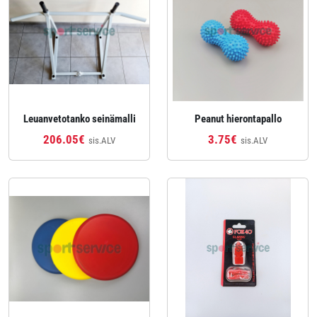
Leuanvetotanko seinämalli
Peanut hierontapallo
206.05€
3.75€
sis.ALV
sis.ALV