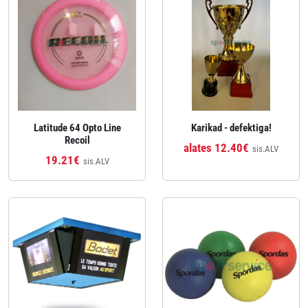
Latitude 64 Opto Line
Karikad - defektiga!
Recoil
alates 12.40€
sis.ALV
19.21€
sis.ALV