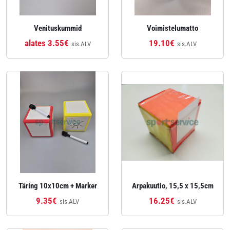
Venituskummid
Voimistelumatto
alates 3.55€
19.10€
sis.ALV
sis.ALV
Täring 10x10cm + Marker
Arpakuutio, 15,5 x 15,5cm
9.35€
16.25€
sis.ALV
sis.ALV