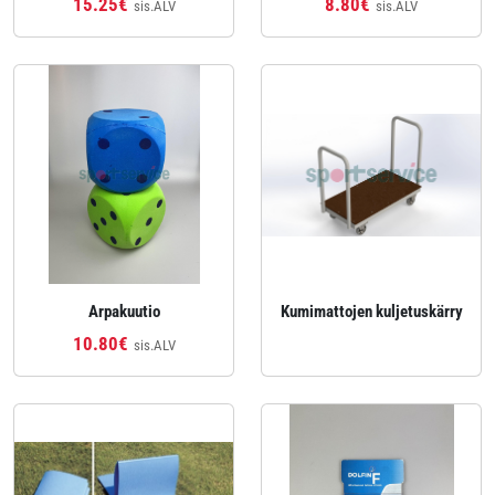
15.25€
8.80€
sis.ALV
sis.ALV
Arpakuutio
Kumimattojen kuljetuskärry
10.80€
sis.ALV