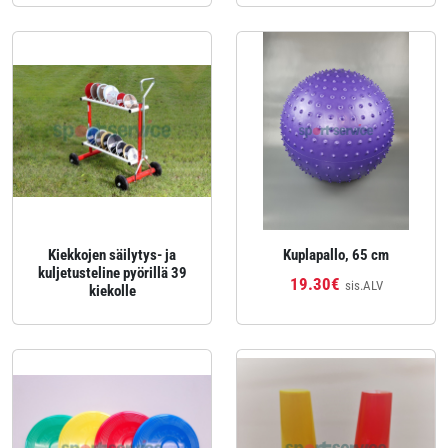
Kiekkojen säilytys- ja
Kuplapallo, 65 cm
kuljetusteline pyörillä 39
19.30€
sis.ALV
kiekolle