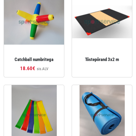
Catchball numbritega
Tõstepõrand 3x2 m
18.60€
sis.ALV