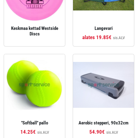
Keskmaa kettad Westside
Langevari
Discs
alates 19.85€
sis.ALV
''Softball'' pallo
Aerobic stepperi, 90x32cm
14.25€
54.90€
sis.ALV
sis.ALV