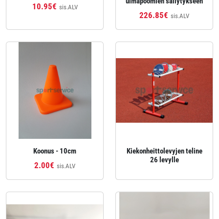
uimapoomien säilytykseen
10.95€
sis.ALV
226.85€
sis.ALV
Koonus - 10cm
Kiekonheittolevyjen teline
26 levylle
2.00€
sis.ALV