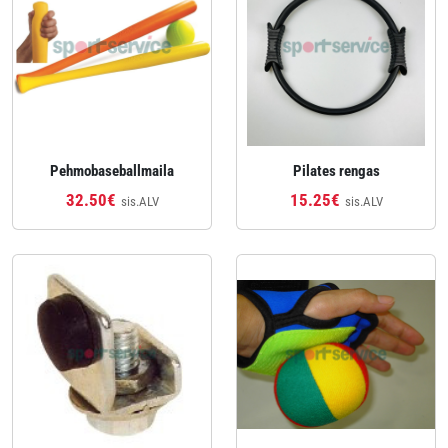
Pehmobaseballmaila
Pilates rengas
32.50€
15.25€
sis.ALV
sis.ALV