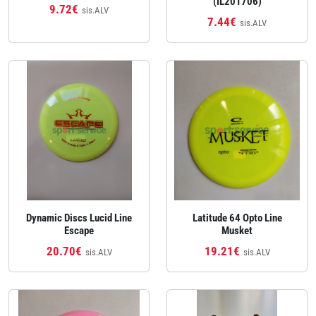
(IL201706)
9.72€
sis.ALV
7.44€
sis.ALV
Dynamic Discs Lucid Line
Latitude 64 Opto Line
Escape
Musket
20.70€
19.21€
sis.ALV
sis.ALV