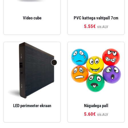
Video cube
PVC kattega vahtpall 7cm
5.55€
sis.ALV
LED perimeeter ekraan
Nägudega pall
5.60€
sis.ALV