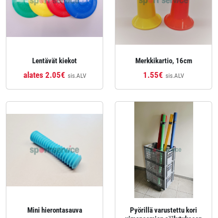
Lentävät kiekot
Merkkikartio, 16cm
alates 2.05€
1.55€
sis.ALV
sis.ALV
Mini hierontasauva
Pyörillä varustettu kori