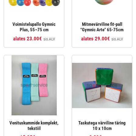
Voimistelupallo Gymnic
Mitmevärviline fit-pall
Plus, 55–75 cm
"Gymnic Arte" 65-75cm
alates 23.00€
alates 29.00€
sis.ALV
sis.ALV
Venituskummide komplekt,
Taskutega värviline täring
tekstiil
10 x 10cm