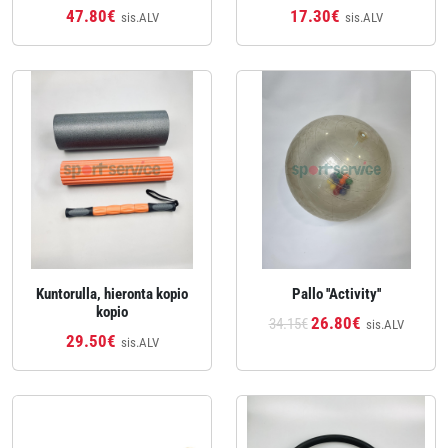
47.80€
17.30€
sis.ALV
sis.ALV
Kuntorulla, hieronta kopio
Pallo ''Activity''
kopio
26.80€
34.15€
sis.ALV
29.50€
sis.ALV