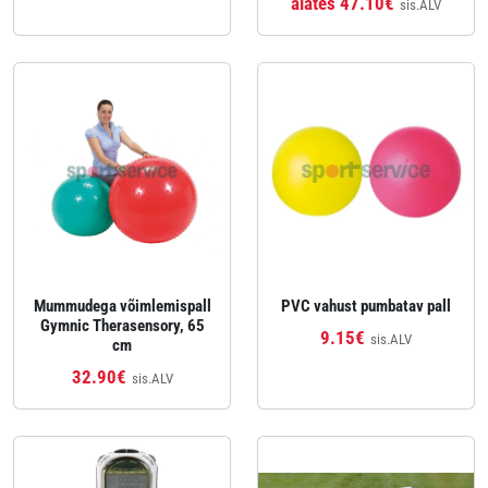
alates 47.10€
sis.ALV
Mummudega võimlemispall
PVC vahust pumbatav pall
Gymnic Therasensory, 65
9.15€
sis.ALV
cm
32.90€
sis.ALV