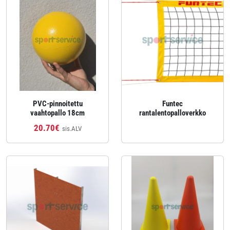
PVC-pinnoitettu
Funtec
vaahtopallo 18cm
rantalentopalloverkko
20.70€
sis.ALV