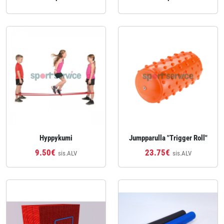
Hyppykumi
Jumpparulla "Trigger Roll"
9.50€
23.75€
sis.ALV
sis.ALV