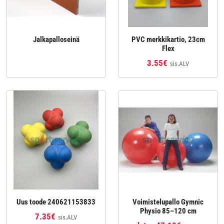
Jalkapalloseinä
PVC merkkikartio, 23cm
Flex
3.55€
sis.ALV
Uus toode 240621153833
Voimistelupallo Gymnic
Physio 85–120 cm
7.35€
sis.ALV