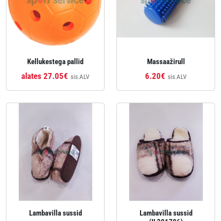
Kellukestega pallid
Massaažirull
alates 27.05€
6.20€
sis.ALV
sis.ALV
Lambavilla sussid
Lambavilla sussid