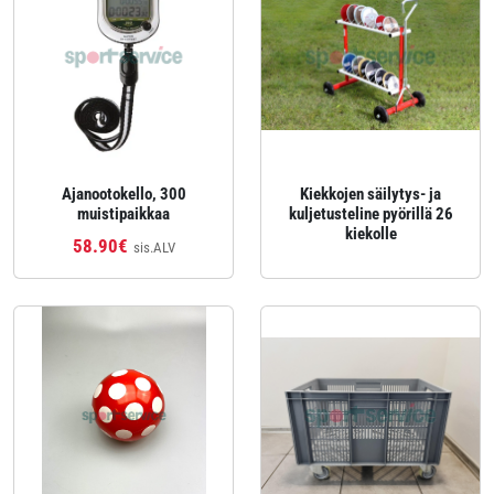
Ajanootokello, 300
Kiekkojen säilytys- ja
muistipaikkaa
kuljetusteline pyörillä 26
kiekolle
58.90€
sis.ALV