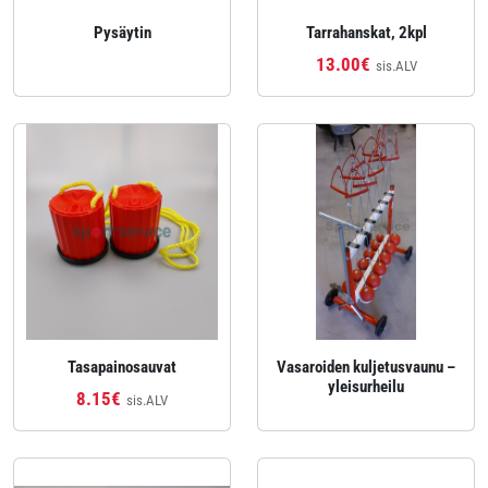
Pysäytin
Tarrahanskat, 2kpl
13.00€
sis.ALV
Tasapainosauvat
Vasaroiden kuljetusvaunu –
yleisurheilu
8.15€
sis.ALV