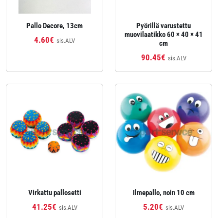
Pallo Decore, 13cm
Pyörillä varustettu
muovilaatikko 60 × 40 × 41
4.60€
sis.ALV
cm
90.45€
sis.ALV
Virkattu pallosetti
Ilmepallo, noin 10 cm
41.25€
5.20€
sis.ALV
sis.ALV