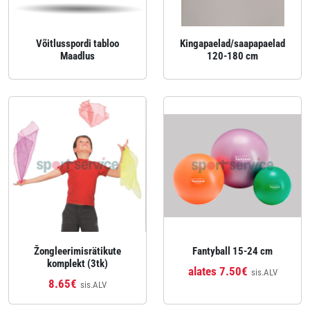
Võitlusspordi tabloo
Kingapaelad/saapapaelad
Maadlus
120-180 cm
Žongleerimisrätikute
Fantyball 15-24 cm
komplekt (3tk)
alates 7.50€
sis.ALV
8.65€
sis.ALV