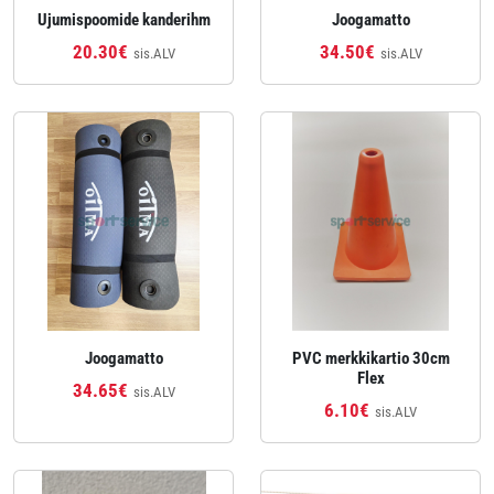
Ujumispoomide kanderihm
Joogamatto
20.30€
34.50€
sis.ALV
sis.ALV
Joogamatto
PVC merkkikartio 30cm
Flex
34.65€
sis.ALV
6.10€
sis.ALV