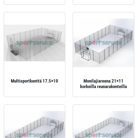
Multisportkenttä 17.5×10
Monilajiareena 21×11
korkeilla reunarakenteilla