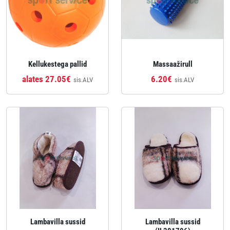
Kellukestega pallid
Massaažirull
alates 27.05€
6.20€
sis.ALV
sis.ALV
Lambavilla sussid
Lambavilla sussid