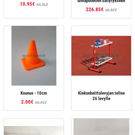
uimapoomien säilytykseen
10.95€
sis.ALV
226.85€
sis.ALV
Koonus - 10cm
Kiekonheittolevyjen teline
26 levylle
2.00€
sis.ALV