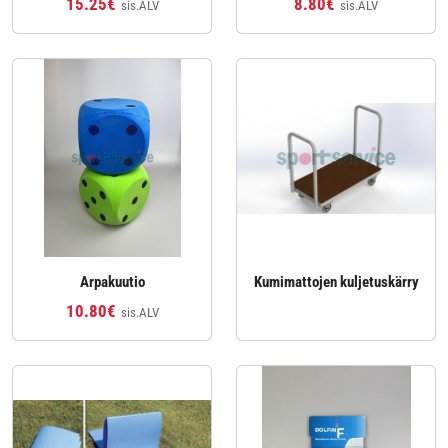
15.25€
8.80€
sis.ALV
sis.ALV
Arpakuutio
Kumimattojen kuljetuskärry
10.80€
sis.ALV