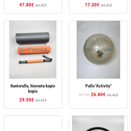
47.80€
17.30€
sis.ALV
sis.ALV
Kuntorulla, hieronta kopio
Pallo ''Activity''
kopio
26.80€
34.15€
sis.ALV
29.50€
sis.ALV