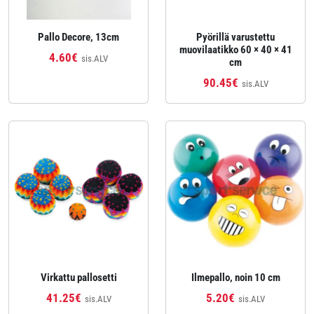
Pallo Decore, 13cm
Pyörillä varustettu
muovilaatikko 60 × 40 × 41
4.60€
sis.ALV
cm
90.45€
sis.ALV
Virkattu pallosetti
Ilmepallo, noin 10 cm
41.25€
5.20€
sis.ALV
sis.ALV