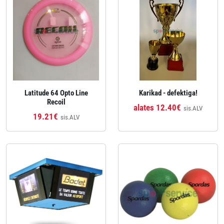
Latitude 64 Opto Line
Karikad - defektiga!
Recoil
alates 12.40€
sis.ALV
19.21€
sis.ALV