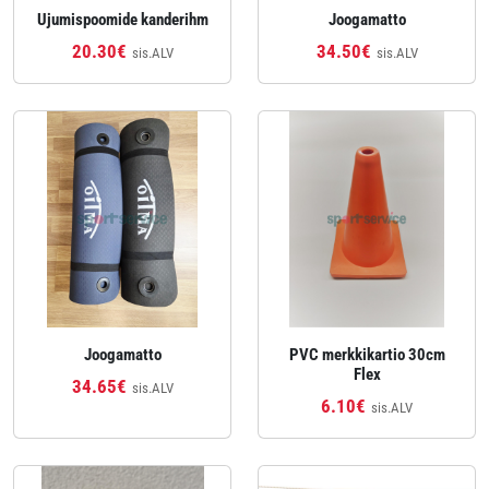
Ujumispoomide kanderihm
Joogamatto
20.30€
34.50€
sis.ALV
sis.ALV
Joogamatto
PVC merkkikartio 30cm
Flex
34.65€
sis.ALV
6.10€
sis.ALV