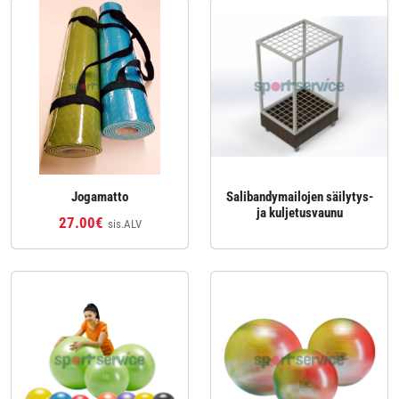
Jogamatto
Salibandymailojen säilytys-
ja kuljetusvaunu
27.00€
sis.ALV