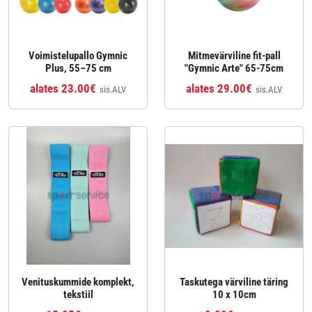
Voimistelupallo Gymnic
Mitmevärviline fit-pall
Plus, 55–75 cm
"Gymnic Arte" 65-75cm
alates 23.00€
alates 29.00€
sis.ALV
sis.ALV
Venituskummide komplekt,
Taskutega värviline täring
tekstiil
10 x 10cm