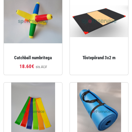
Catchball numbritega
Tõstepõrand 3x2 m
18.60€
sis.ALV