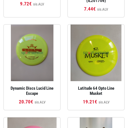
(IL201706)
9.72€
sis.ALV
7.44€
sis.ALV
Dynamic Discs Lucid Line
Latitude 64 Opto Line
Escape
Musket
20.70€
19.21€
sis.ALV
sis.ALV