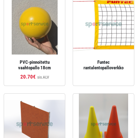
PVC-pinnoitettu
Funtec
vaahtopallo 18cm
rantalentopalloverkko
20.70€
sis.ALV