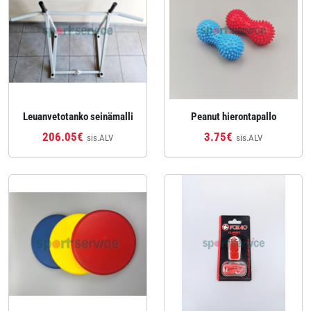
Leuanvetotanko seinämalli
Peanut hierontapallo
206.05€
3.75€
sis.ALV
sis.ALV