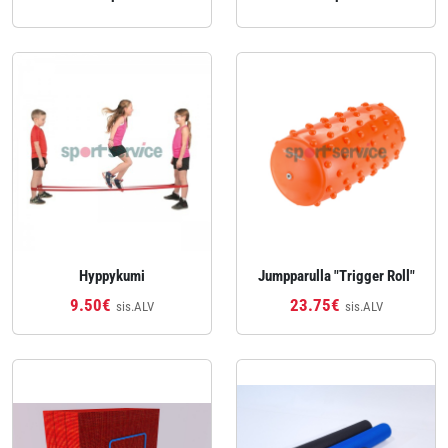
Hyppykumi
Jumpparulla "Trigger Roll"
9.50€
23.75€
sis.ALV
sis.ALV