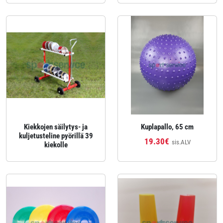
Kiekkojen säilytys- ja
Kuplapallo, 65 cm
kuljetusteline pyörillä 39
19.30€
sis.ALV
kiekolle