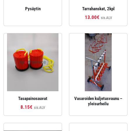
Pysäytin
Tarrahanskat, 2kpl
13.00€
sis.ALV
Tasapainosauvat
Vasaroiden kuljetusvaunu –
yleisurheilu
8.15€
sis.ALV