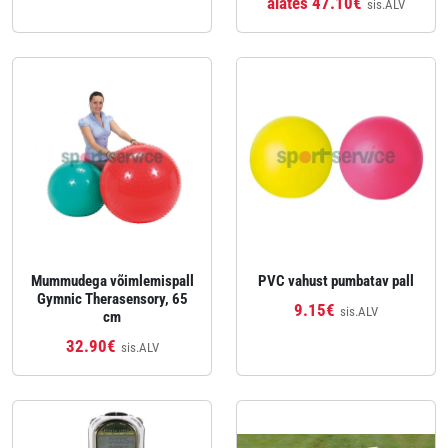
alates 47.10€
sis.ALV
Mummudega võimlemispall
PVC vahust pumbatav pall
Gymnic Therasensory, 65
9.15€
sis.ALV
cm
32.90€
sis.ALV