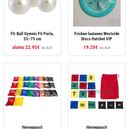
Fit‑Ball Gymnic Fit Perla,
Frisbee lautanen Westside
55–75 cm
Discs Hatchet VIP
alates 22.95€
19.20€
sis.ALV
sis.ALV
Hernepussit
Hernepussit