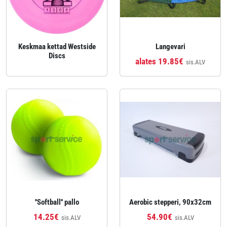
Keskmaa kettad Westside
Langevari
Discs
alates 19.85€
sis.ALV
''Softball'' pallo
Aerobic stepperi, 90x32cm
14.25€
54.90€
sis.ALV
sis.ALV