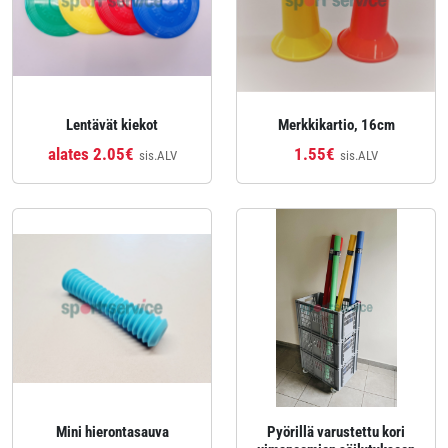
Lentävät kiekot
Merkkikartio, 16cm
alates 2.05€
1.55€
sis.ALV
sis.ALV
Mini hierontasauva
Pyörillä varustettu kori