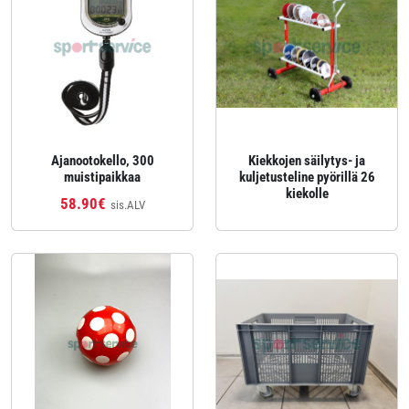
Ajanootokello, 300
Kiekkojen säilytys- ja
muistipaikkaa
kuljetusteline pyörillä 26
kiekolle
58.90€
sis.ALV