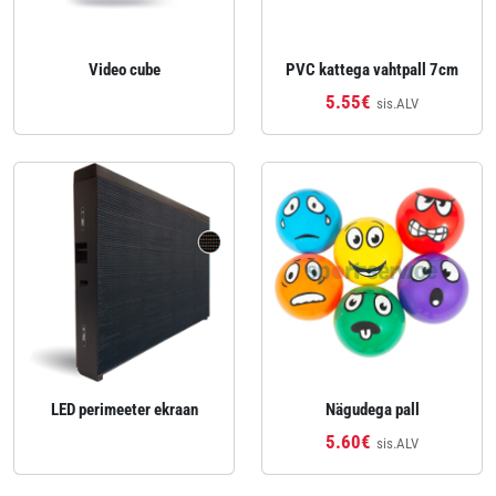
Video cube
PVC kattega vahtpall 7cm
5.55€
sis.ALV
LED perimeeter ekraan
Nägudega pall
5.60€
sis.ALV