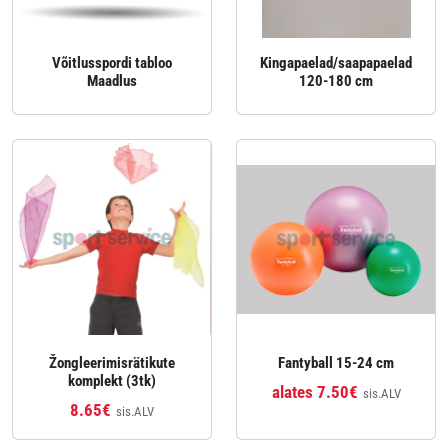
Võitlusspordi tabloo
Kingapaelad/saapapaelad
Maadlus
120-180 cm
Žongleerimisrätikute
Fantyball 15-24 cm
komplekt (3tk)
alates 7.50€
sis.ALV
8.65€
sis.ALV