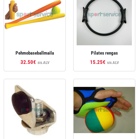
Pehmobaseballmaila
Pilates rengas
32.50€
15.25€
sis.ALV
sis.ALV