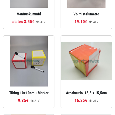
Venituskummid
Voimistelumatto
alates 3.55€
19.10€
sis.ALV
sis.ALV
Täring 10x10cm + Marker
Arpakuutio, 15,5 x 15,5cm
9.35€
16.25€
sis.ALV
sis.ALV