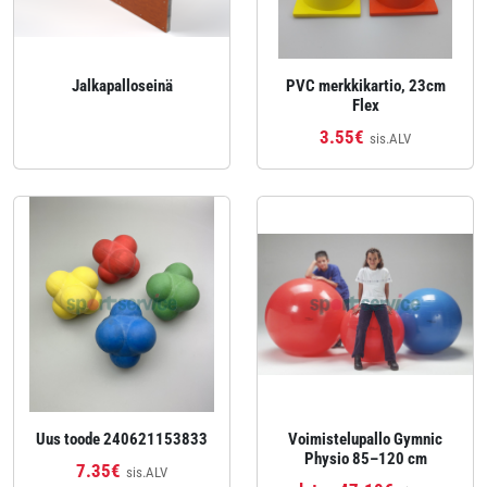
Jalkapalloseinä
PVC merkkikartio, 23cm
Flex
3.55€
sis.ALV
Uus toode 240621153833
Voimistelupallo Gymnic
Physio 85–120 cm
7.35€
sis.ALV