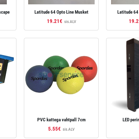
scape
Latitude 64 Opto Line Musket
Latitude 64
19.21€
19.
sis.ALV
PVC kattega vahtpall 7cm
LED peri
5.55€
sis.ALV