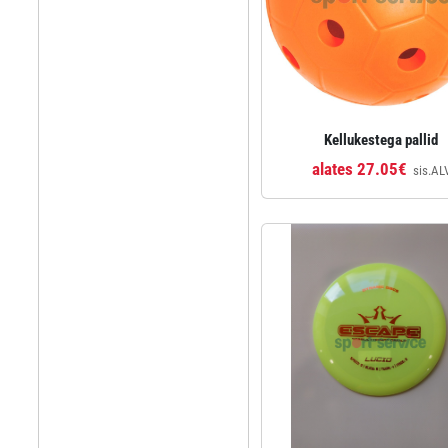
Kellukestega pallid
alates 27.05€
sis.AL