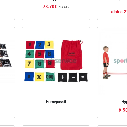
78.70€
sis.ALV
alates 
Hernepussit
Hy
9.5