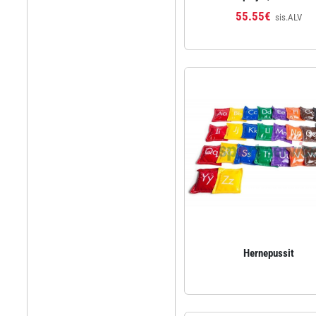
55.55€
sis.ALV
Hernepussit