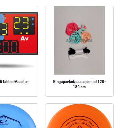
di tabloo Maadlus
Kingapaelad/saapapaelad 120-
180 cm