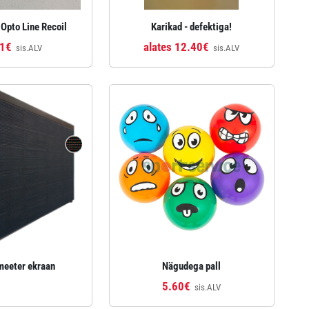
 Opto Line Recoil
Karikad - defektiga!
21€
alates 12.40€
sis.ALV
sis.ALV
meeter ekraan
Nägudega pall
5.60€
sis.ALV