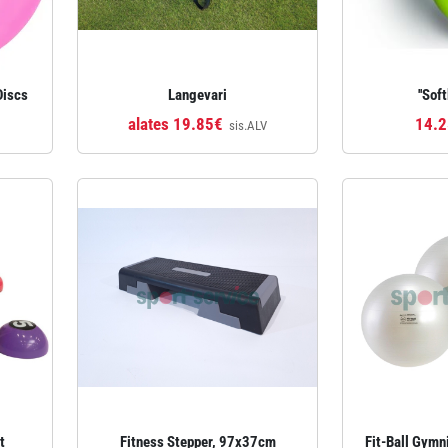
Discs
Langevari
''Soft
alates 19.85€
14.
sis.ALV
t
Fitness Stepper, 97x37cm
Fit‑Ball Gymn