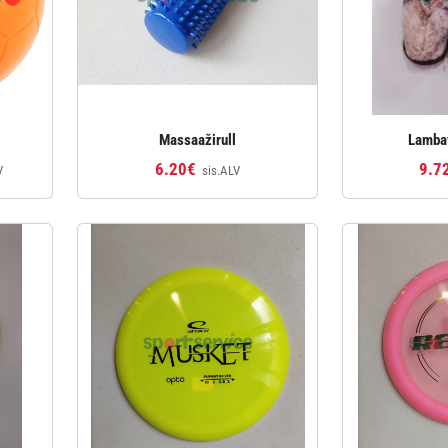
Massaažirull
Lambav
6.20€
9.7
V
sis.ALV