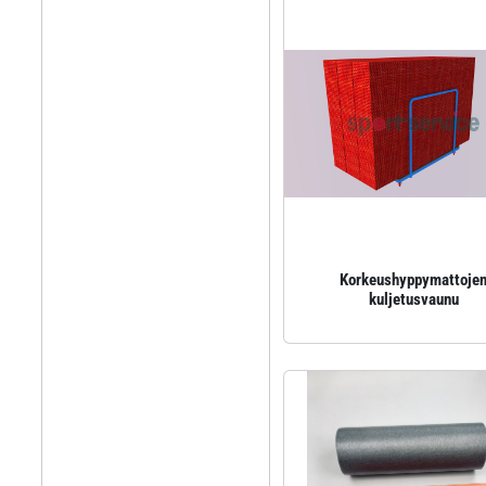
Korkeushyppymattoje
kuljetusvaunu