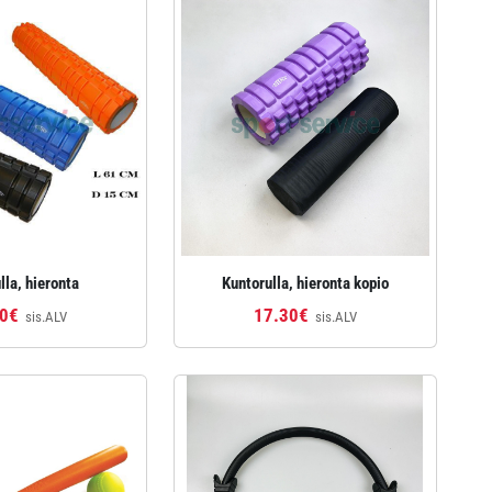
lla, hieronta
Kuntorulla, hieronta kopio
80€
17.30€
sis.ALV
sis.ALV