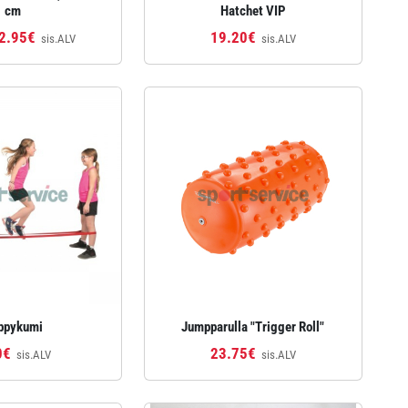
cm
Hatchet VIP
22.95€
19.20€
sis.ALV
sis.ALV
ppykumi
Jumpparulla "Trigger Roll"
0€
23.75€
sis.ALV
sis.ALV