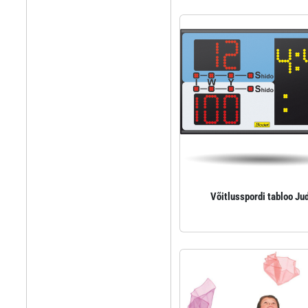
Võitlusspordi tabloo Ju