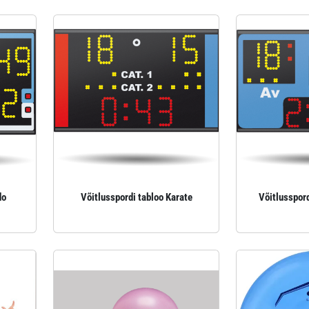
do
Võitlusspordi tabloo Karate
Võitlusspor