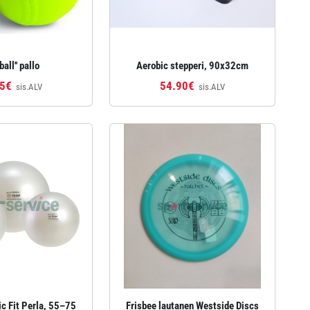
ball'' pallo
Aerobic stepperi, 90x32cm
25€
54.90€
sis.ALV
sis.ALV
ic Fit Perla, 55–75
Frisbee lautanen Westside Discs