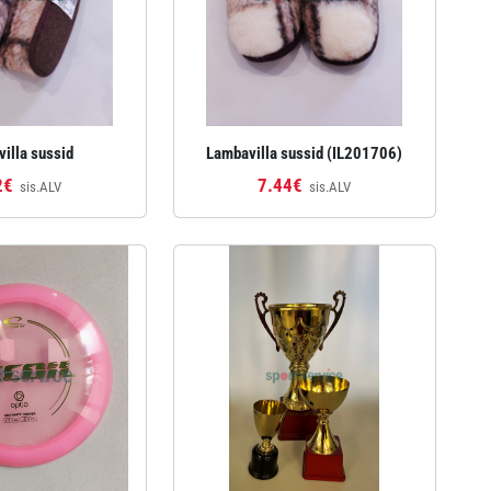
illa sussid
Lambavilla sussid (IL201706)
2€
7.44€
sis.ALV
sis.ALV