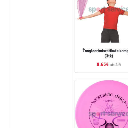
Žongleerimisrätikute kom
(3tk)
8.65€
sis.ALV