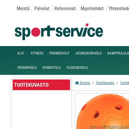
Meistä
Palvelut
Referenssit
Myyntiehdot
Yhteystied
ALE!
FITNESS
FRISBEEGOLF
JOUKKUEURHEILU
KAMPPAILULA
VESIURHEILU
VOIMISTELU
YLEISURHEILU
Etusivu
Tuotekuvasto
Tuote
TUOTEKUVASTO