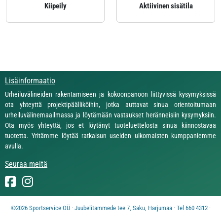
Kiipeily
Aktiivinen sisätila
Lisäinformaatio
Urheiluvälineiden rakentamiseen ja kokoonpanoon liittyvissä kysymyksissä
ota yhteyttä projektipäälliköihin, jotka auttavat sinua orientoitumaan
urheiluvälinemaailmassa ja löytämään vastaukset heränneisiin kysymyksiin.
Ota myös yhteyttä, jos et löytänyt tuoteluettelosta sinua kiinnostavaa
tuotetta. Yritämme löytää ratkaisun useiden ulkomaisten kumppaniemme
avulla.
Seuraa meitä
©2026 Sportservice OÜ · Juubelitammede tee 7, Saku, Harjumaa · Tel 660 4312 ·