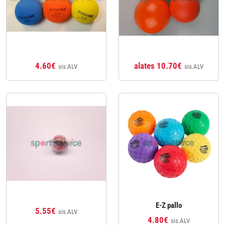
4.60€
alates 10.70€
sis.ALV
sis.ALV
E-Z pallo
5.55€
sis.ALV
4.80€
sis.ALV