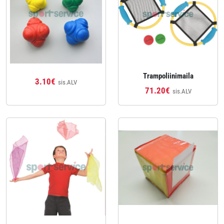
Trampoliinimaila
3.10€
sis.ALV
71.20€
sis.ALV