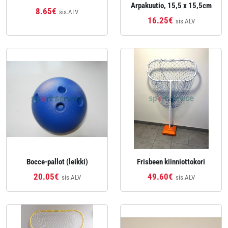
Arpakuutio, 15,5 x 15,5cm
8.65€
sis.ALV
16.25€
sis.ALV
Bocce-pallot (leikki)
Frisbeen kiinniottokori
20.05€
49.60€
sis.ALV
sis.ALV