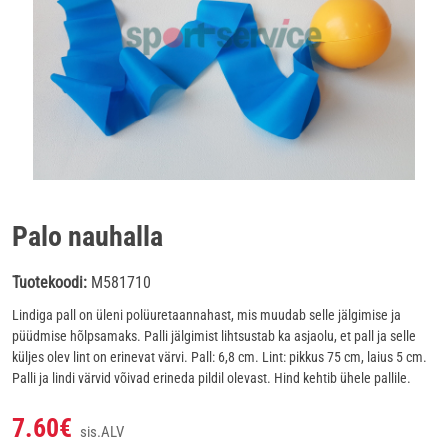
Palo nauhalla
Tuotekoodi:
M581710
Lindiga pall on üleni polüuretaannahast, mis muudab selle jälgimise ja
püüdmise hõlpsamaks.
Palli jälgimist lihtsustab ka asjaolu, et pall ja selle
küljes olev lint on erinevat värvi.
Pall: 6,8 cm. Lint: pikkus 75 cm, laius 5 cm.
Palli ja lindi värvid võivad erineda pildil olevast.
Hind kehtib ühele pallile.
7.60€
sis.ALV