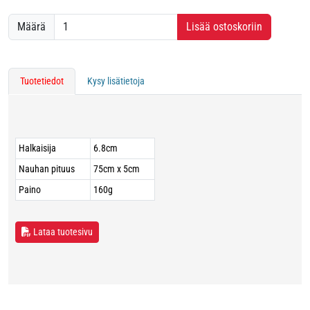
Määrä
Lisää ostoskoriin
Tuotetiedot
Kysy lisätietoja
Halkaisija
6.8cm
Nauhan pituus
75cm x 5cm
Paino
160g
Lataa tuotesivu