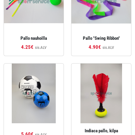
Pallo nauhoilla
Pallo "Swing Ribbon"
4.25€
4.90€
sis.ALV
sis.ALV
Indiaca pallo, kilpa
5.60€
sis.ALV