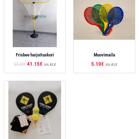
Frisbee harjoituskori
Muovimaila
41.15€
5.10€
63.00€
sis.ALV
sis.ALV