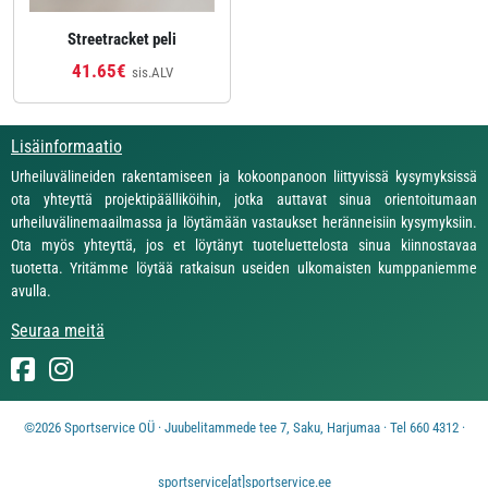
Streetracket peli
41.65€
sis.ALV
Lisäinformaatio
Urheiluvälineiden rakentamiseen ja kokoonpanoon liittyvissä kysymyksissä
ota yhteyttä projektipäälliköihin, jotka auttavat sinua orientoitumaan
urheiluvälinemaailmassa ja löytämään vastaukset heränneisiin kysymyksiin.
Ota myös yhteyttä, jos et löytänyt tuoteluettelosta sinua kiinnostavaa
tuotetta. Yritämme löytää ratkaisun useiden ulkomaisten kumppaniemme
avulla.
Seuraa meitä
©2026 Sportservice OÜ · Juubelitammede tee 7, Saku, Harjumaa · Tel 660 4312 ·
sportservice[at]sportservice.ee