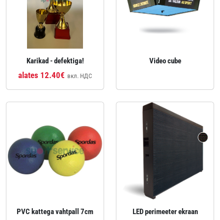
Karikad - defektiga!
Video cube
alates 12.40€
вкл. НДС
PVC kattega vahtpall 7cm
LED perimeeter ekraan