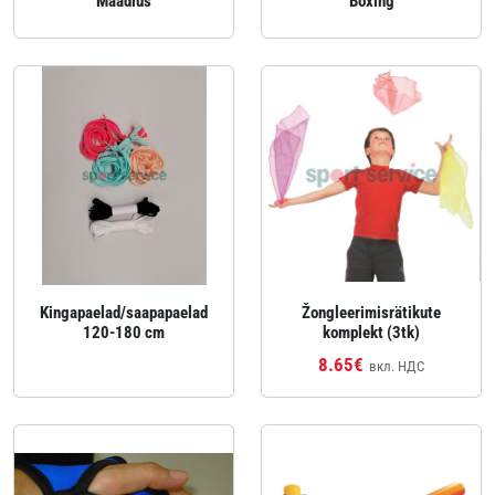
Maadlus
Boxing
Kingapaelad/saapapaelad
Žongleerimisrätikute
120-180 cm
komplekt (3tk)
8.65€
вкл. НДС