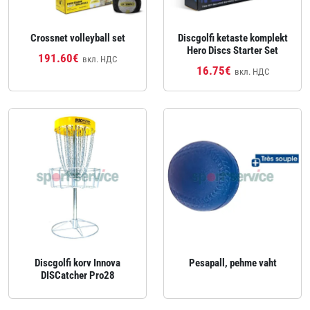
Crossnet volleyball set
Discgolfi ketaste komplekt
Hero Discs Starter Set
191.60€
вкл. НДС
16.75€
вкл. НДС
Discgolfi korv Innova
Pesapall, pehme vaht
DISCatcher Pro28