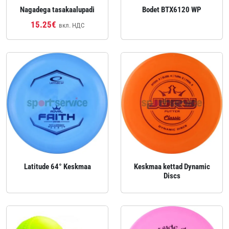
Nagadega tasakaalupadi
Bodet BTX6120 WP
15.25€
вкл. НДС
Latitude 64° Keskmaa
Keskmaa kettad Dynamic
Discs