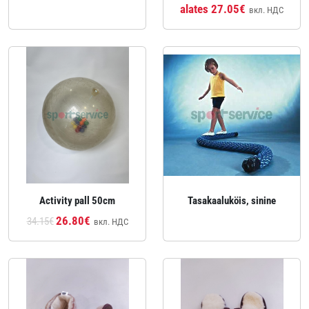
alates 27.05€
вкл. НДС
Activity pall 50cm
Tasakaaluköis, sinine
26.80€
34.15€
вкл. НДС