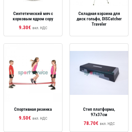
Синтетический мяч с
Складная корзина для
корковым ядром copy
диск гольфа, DISCatcher
Traveler
9.30€
вкл. НДС
Спортивная резинка
Степ платформа,
97x37см
9.50€
вкл. НДС
78.70€
вкл. НДС