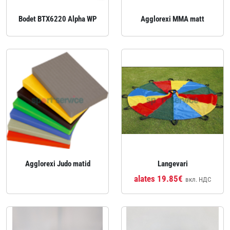
Bodet BTX6220 Alpha WP
Agglorexi MMA matt
Agglorexi Judo matid
Langevari
alates 19.85€
вкл. НДС