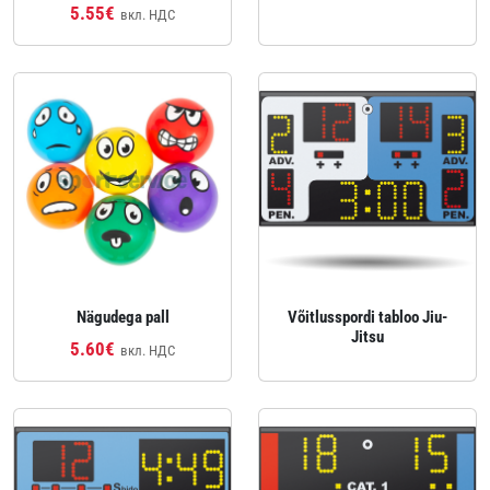
5.55€
вкл. НДС
Nägudega pall
Võitlusspordi tabloo Jiu-
Jitsu
5.60€
вкл. НДС