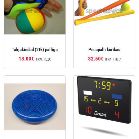
Takjakindad (2tk) palliga
Pesapalli kurikas
13.00€
32.50€
вкл. НДС
вкл. НДС