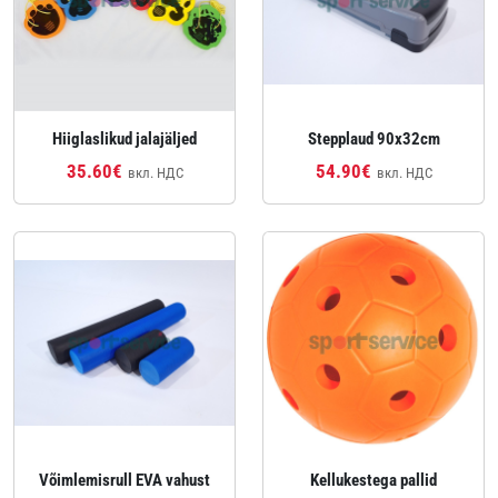
Hiiglaslikud jalajäljed
Stepplaud 90x32cm
35.60€
54.90€
вкл. НДС
вкл. НДС
Võimlemisrull EVA vahust
Kellukestega pallid