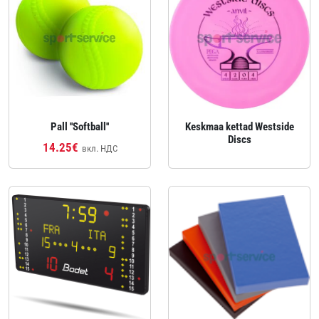
Pall ''Softball''
Keskmaa kettad Westside
Discs
14.25€
вкл. НДС