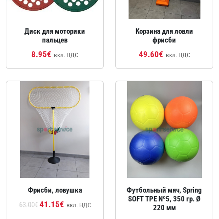
Диск для моторики
Корзина для ловли
пальцев
фрисби
8.95€
49.60€
вкл. НДС
вкл. НДС
Фрисби, ловушка
Футбольный мяч, Spring
SOFT TPE Nº5, 350 гр. Ø
41.15€
63.00€
вкл. НДС
220 мм