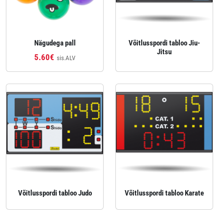
Nägudega pall
Võitlusspordi tabloo Jiu-
Jitsu
5.60€
sis.ALV
Võitlusspordi tabloo Judo
Võitlusspordi tabloo Karate