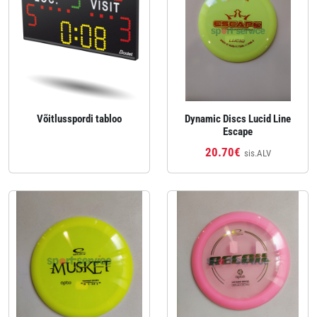
Võitlusspordi tabloo
Dynamic Discs Lucid Line
Escape
20.70€
sis.ALV