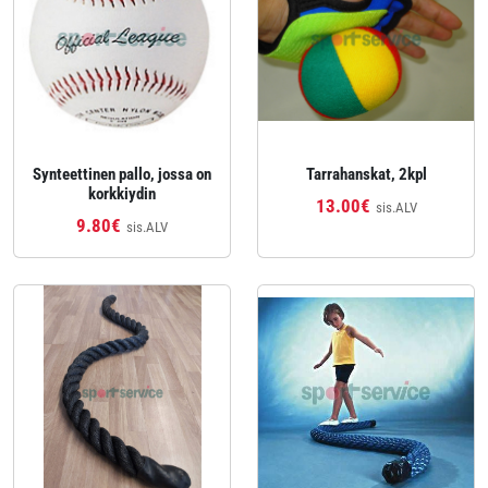
Synteettinen pallo, jossa on
Tarrahanskat, 2kpl
korkkiydin
13.00€
sis.ALV
9.80€
sis.ALV