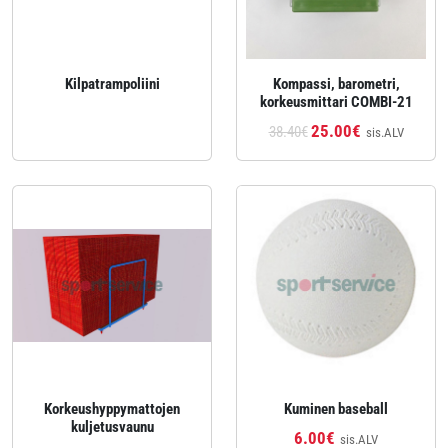
Kilpatrampoliini
Kompassi, barometri,
korkeusmittari COMBI-21
25.00€
38.40€
sis.ALV
Korkeushyppymattojen
Kuminen baseball
kuljetusvaunu
6.00€
sis.ALV