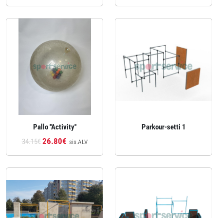
Pallo ''Activity''
Parkour-setti 1
26.80€
34.15€
sis.ALV