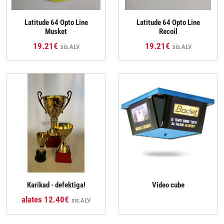
Latitude 64 Opto Line
Latitude 64 Opto Line
Musket
Recoil
19.21€
19.21€
sis.ALV
sis.ALV
Karikad - defektiga!
Video cube
alates 12.40€
sis.ALV