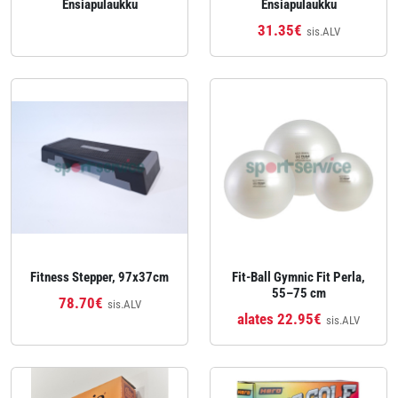
Ensiapulaukku
Ensiapulaukku
31.35€
sis.ALV
Fitness Stepper, 97x37cm
Fit‑Ball Gymnic Fit Perla,
55–75 cm
78.70€
sis.ALV
alates 22.95€
sis.ALV