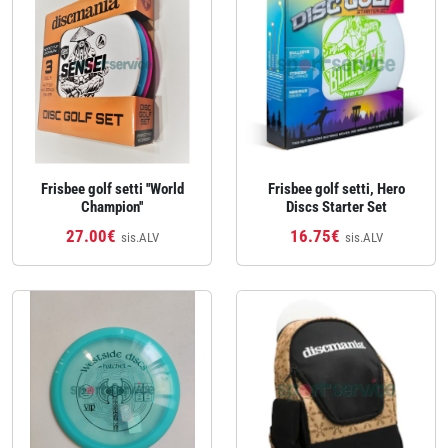
Frisbee golf setti ''World
Frisbee golf setti, Hero
Champion''
Discs Starter Set
27.00€
16.75€
sis.ALV
sis.ALV