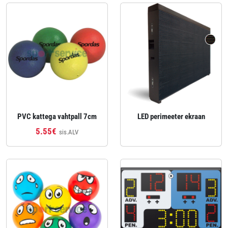
PVC kattega vahtpall 7cm
LED perimeeter ekraan
5.55€
sis.ALV