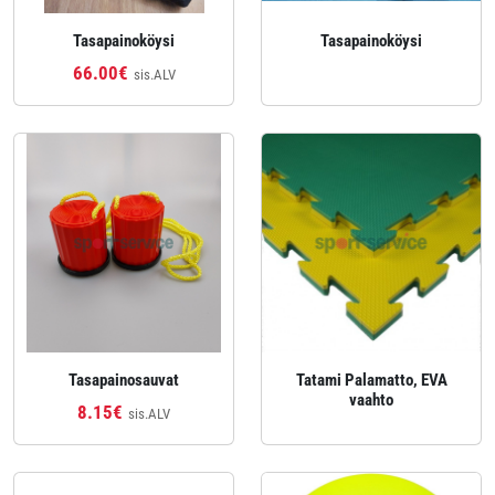
Tasapainoköysi
Tasapainoköysi
66.00€
sis.ALV
Tasapainosauvat
Tatami Palamatto, EVA
vaahto
8.15€
sis.ALV