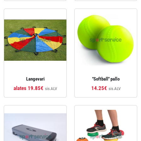
Langevari
''Softball'' pallo
alates 19.85€
14.25€
sis.ALV
sis.ALV