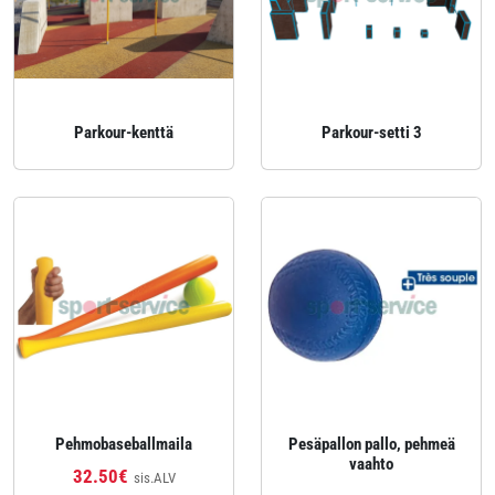
Parkour‑kenttä
Parkour‑setti 3
Pehmobaseballmaila
Pesäpallon pallo, pehmeä
vaahto
32.50€
sis.ALV