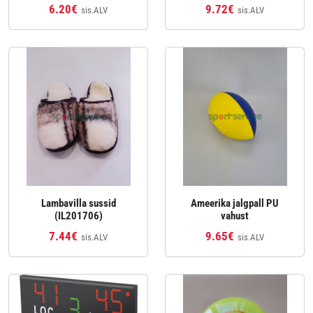
6.20€
9.72€
sis.ALV
sis.ALV
Lambavilla sussid
Ameerika jalgpall PU
(IL201706)
vahust
7.44€
9.65€
sis.ALV
sis.ALV