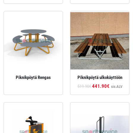
Piknikpöytä Rengas
Piknikpöytä ulkokäyttöön
441.90€
519.90€
sis.ALV