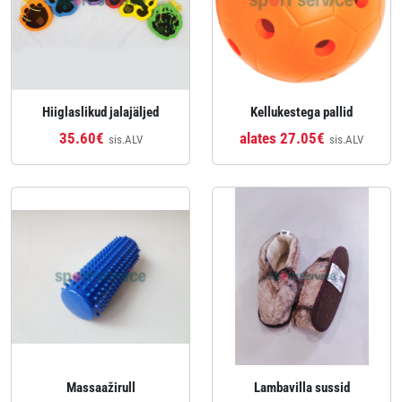
Hiiglaslikud jalajäljed
Kellukestega pallid
35.60€
alates 27.05€
sis.ALV
sis.ALV
Massaažirull
Lambavilla sussid