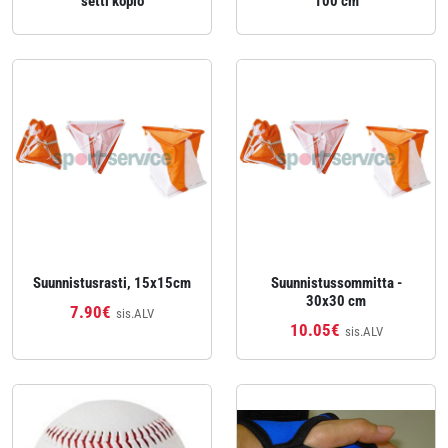
setti kopio
100 cm
Suunnistusrasti, 15x15cm
Suunnistussommitta -
30x30 cm
7.90€
sis.ALV
10.05€
sis.ALV