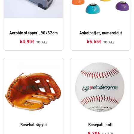
Aerobic stepperi, 90x32cm
Askelpatjat, numeroidut
54.90€
55.55€
sis.ALV
sis.ALV
Baseballräpylä
Basepall, soft
9.30€
sis.ALV