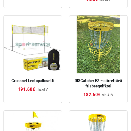
Crossnet Lentopallosetti
DISCatcher EZ – siirrettävä
frisbeegolfkori
191.60€
sis.ALV
182.60€
sis.ALV