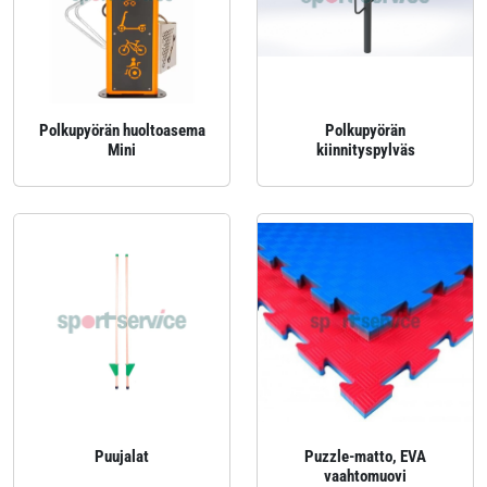
Polkupyörän huoltoasema
Polkupyörän
Mini
kiinnityspylväs
Puujalat
Puzzle-matto, EVA
vaahtomuovi