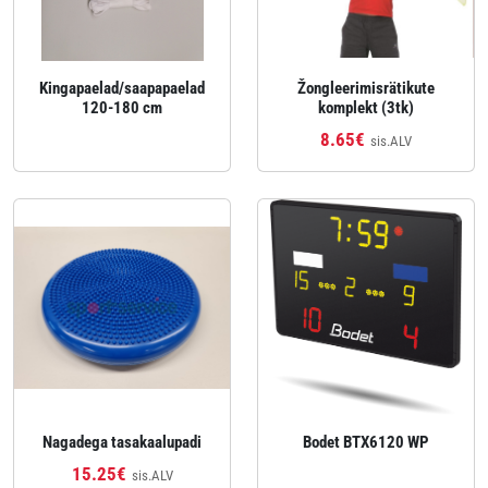
Kingapaelad/saapapaelad
Žongleerimisrätikute
120-180 cm
komplekt (3tk)
8.65€
sis.ALV
Nagadega tasakaalupadi
Bodet BTX6120 WP
15.25€
sis.ALV