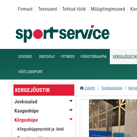
Firmast
Teenused
Tehtud tööd
Müügitingimused
Kon
SOODUS
DISCGOLF
FITNESS
FÜSIOTERAAPIA
KERGEJÕUSTIK
VÕITLUSSPORT
Esileht
Tootekataloog
Kerge
KERGEJÕUSTIK
Jooksualad
Kaugushüpe
Kõrgushüpe
- Kõrgushüppepostid ja -latid