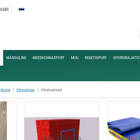
takt
MÄNGULINE
MEESKONNASPORT
MUU
REKETISPORT
SPORDIRAJATIS
jõustik
Kõrgushüpe
Võistlusmatid