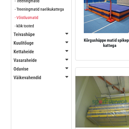
- Treeningmatid
- Treeningmatid naelikukattega
- Võistlusmatid
- kõik tooted
Teivashüpe
Kõrgushüppe matid spikep
Kuulitõuge
kattega
Kettaheide
Vasaraheide
Odavise
Väikevahendid