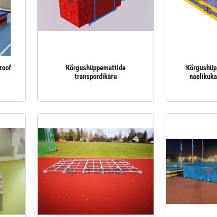
roof
Kõrgushüppemattide
Kõrgushüp
transpordikäru
naelikuk