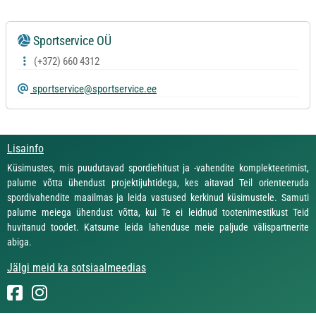
Sportservice OÜ
(+372) 660 4312
sportservice@sportservice.ee
Lisainfo
Küsimustes, mis puudutavad spordiehitust ja -vahendite komplekteerimist,
palume võtta ühendust projektijuhtidega, kes aitavad Teil orienteeruda
spordivahendite maailmas ja leida vastused kerkinud küsimustele. Samuti
palume meiega ühendust võtta, kui Te ei leidnud tootenimestikust Teid
huvitanud toodet. Katsume leida lahenduse meie paljude välispartnerite
abiga.
Jälgi meid ka sotsiaalmeedias