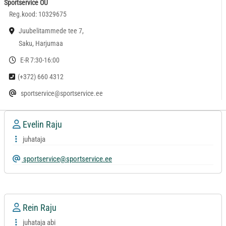
Sportservice OÜ
Reg.kood: 10329675
Juubelitammede tee 7,
Saku, Harjumaa
E-R 7:30-16:00
(+372) 660 4312
sportservice@sportservice.ee
Evelin Raju
juhataja
sportservice@sportservice.ee
Rein Raju
juhataja abi