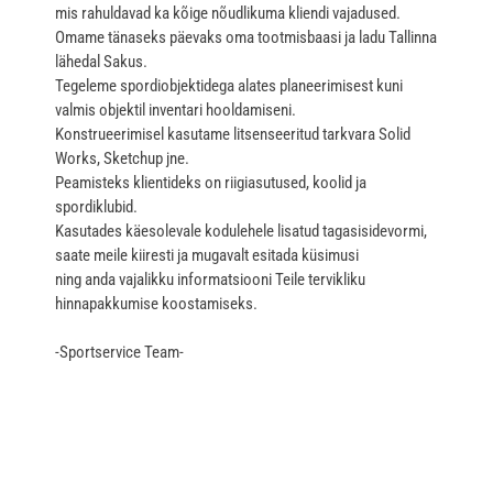
mis rahuldavad ka kõige nõudlikuma kliendi vajadused.
Omame tänaseks päevaks oma tootmisbaasi ja ladu Tallinna
lähedal Sakus.
Tegeleme spordiobjektidega alates planeerimisest kuni
valmis objektil inventari hooldamiseni.
Konstrueerimisel kasutame litsenseeritud tarkvara Solid
Works, Sketchup jne.
Peamisteks klientideks on riigiasutused, koolid ja
spordiklubid.
Kasutades käesolevale kodulehele lisatud tagasisidevormi,
saate meile kiiresti ja mugavalt esitada küsimusi
ning anda vajalikku informatsiooni Teile tervikliku
hinnapakkumise koostamiseks.
-Sportservice Team-