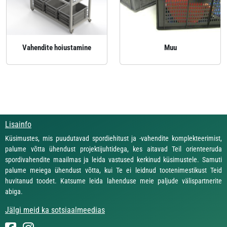
Vahendite hoiustamine
Muu
Lisainfo
Küsimustes, mis puudutavad spordiehitust ja -vahendite komplekteerimist,
palume võtta ühendust projektijuhtidega, kes aitavad Teil orienteeruda
spordivahendite maailmas ja leida vastused kerkinud küsimustele. Samuti
palume meiega ühendust võtta, kui Te ei leidnud tootenimestikust Teid
huvitanud toodet. Katsume leida lahenduse meie paljude välispartnerite
abiga.
Jälgi meid ka sotsiaalmeedias