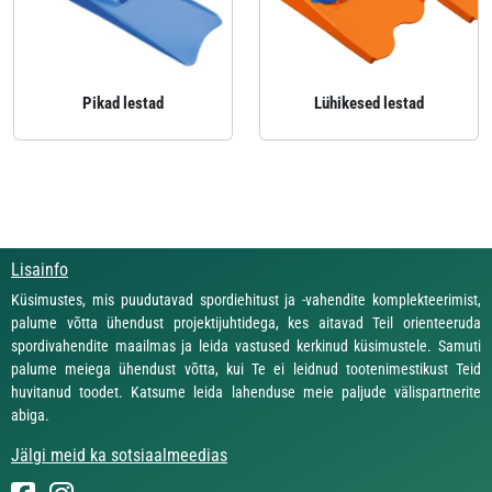
Pikad lestad
Lühikesed lestad
Lisainfo
Küsimustes, mis puudutavad spordiehitust ja -vahendite komplekteerimist,
palume võtta ühendust projektijuhtidega, kes aitavad Teil orienteeruda
spordivahendite maailmas ja leida vastused kerkinud küsimustele. Samuti
palume meiega ühendust võtta, kui Te ei leidnud tootenimestikust Teid
huvitanud toodet. Katsume leida lahenduse meie paljude välispartnerite
abiga.
Jälgi meid ka sotsiaalmeedias