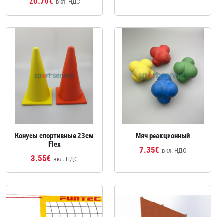
20.70€
вкл. НДС
Конусы спортивные 23см
Мяч реакционный
Flex
7.35€
вкл. НДС
3.55€
вкл. НДС