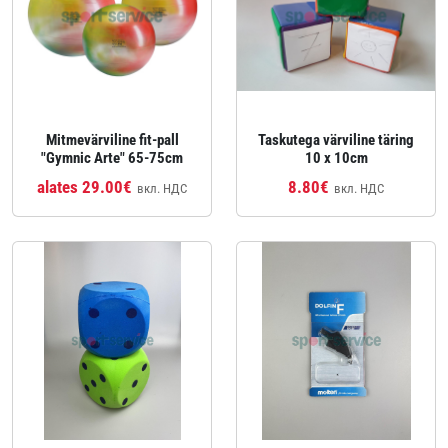
Mitmevärviline fit-pall
Taskutega värviline täring
"Gymnic Arte" 65-75cm
10 x 10cm
alates 29.00€
8.80€
вкл. НДС
вкл. НДС