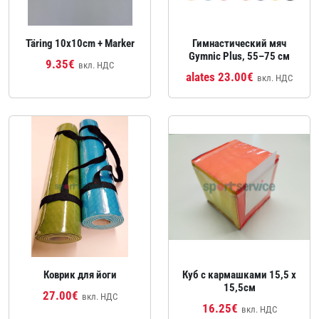
Täring 10x10cm + Marker
Гимнастический мяч
Gymnic Plus, 55–75 см
9.35€
вкл. НДС
alates 23.00€
вкл. НДС
Коврик для йоги
Куб с кармашками 15,5 x
15,5cм
27.00€
вкл. НДС
16.25€
вкл. НДС