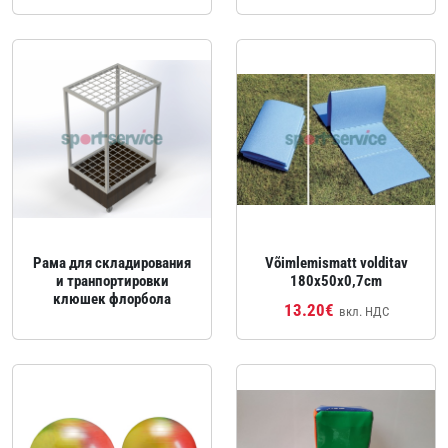
Рама для складирования
Võimlemismatt volditav
и транпортировки
180x50x0,7cm
клюшек флорбола
13.20€
вкл. НДС