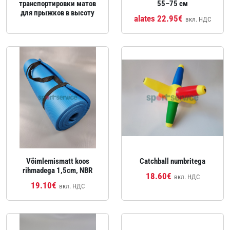
транспортировки матов
55–75 см
для прыжков в высоту
alates 22.95€
вкл. НДС
Võimlemismatt koos
Catchball numbritega
rihmadega 1,5cm, NBR
18.60€
вкл. НДС
19.10€
вкл. НДС