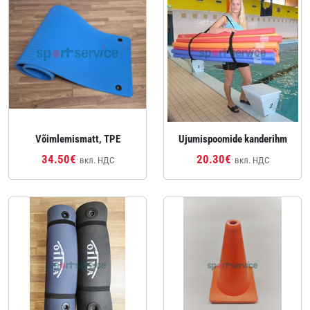
Võimlemismatt, TPE
Ujumispoomide kanderihm
34.50€
20.30€
вкл. НДС
вкл. НДС