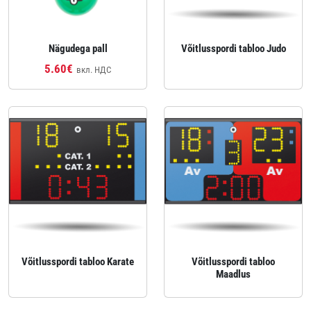
Nägudega pall
Võitlusspordi tabloo Judo
5.60€
вкл. НДС
Võitlusspordi tabloo Karate
Võitlusspordi tabloo
Maadlus