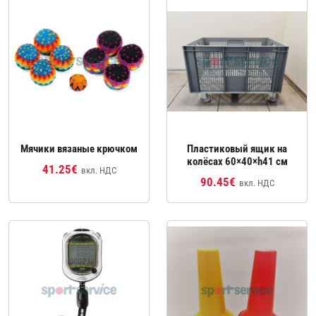
Мячики вязаные крючком
Пластиковый ящик на
колёсах 60×40×h41 см
41.25€
вкл. НДС
90.45€
вкл. НДС