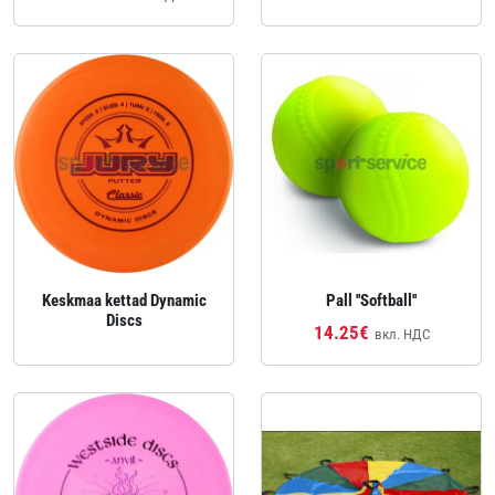
Keskmaa kettad Dynamic
Pall ''Softball''
Discs
14.25€
вкл. НДС