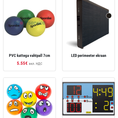
PVC kattega vahtpall 7cm
LED perimeeter ekraan
5.55€
вкл. НДС