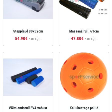
Stepplaud 90x32cm
Massaažirull, 61cm
54.90€
47.80€
вкл. НДС
вкл. НДС
Võimlemisrull EVA vahust
Kellukestega pallid