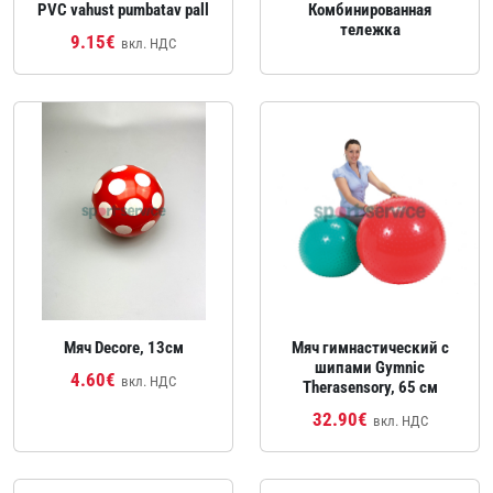
PVC vahust pumbatav pall
Комбинированная
тележка
9.15€
вкл. НДС
Мяч Decore, 13см
Мяч гимнастический с
шипами Gymnic
4.60€
вкл. НДС
Therasensory, 65 см
32.90€
вкл. НДС