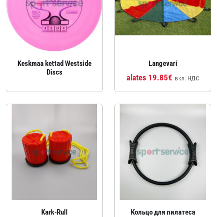
Keskmaa kettad Westside
Langevari
Discs
alates 19.85€
вкл. НДС
Kark-Rull
Kольцо для пилатеса