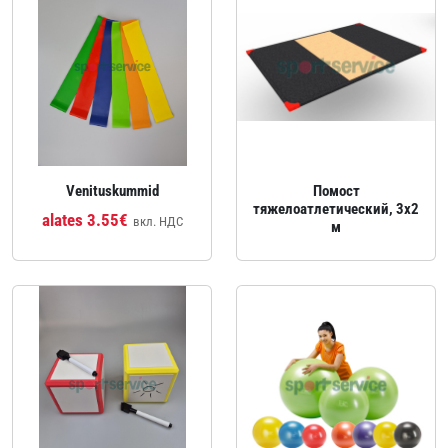
Venituskummid
Помост
тяжелоатлетический, 3x2
alates 3.55€
вкл. НДС
м