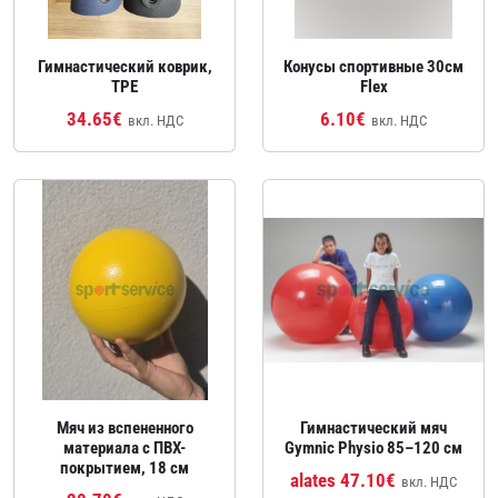
Гимнастический коврик,
Конусы спортивные 30см
TPE
Flex
34.65€
6.10€
вкл. НДС
вкл. НДС
Мяч из вспененного
Гимнастический мяч
материала с ПВХ-
Gymnic Physio 85–120 см
покрытием, 18 см
alates 47.10€
вкл. НДС