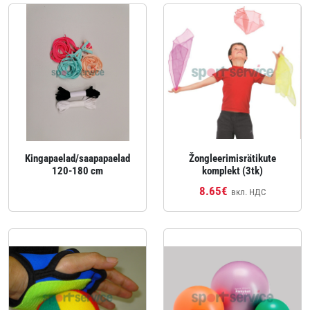
Kingapaelad/saapapaelad
Žongleerimisrätikute
120-180 cm
komplekt (3tk)
8.65€
вкл. НДС