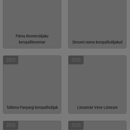
Pärnu Noorteväljaku
korvpalliinventar
Stroomi ranna korvpalliväljakud
2025
2025
Tallinna Paepargi korvpalliväljak
Linnamäe Vene Lütseum
2025
2025