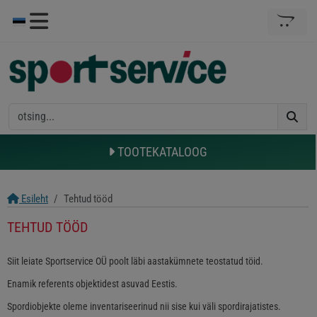
TOOTEKATALOOG
Esileht
Tehtud tööd
TEHTUD TÖÖD
Siit leiate Sportservice OÜ poolt läbi aastakümnete teostatud töid.
Enamik referents objektidest asuvad Eestis.
Spordiobjekte oleme inventariseerinud nii sise kui väli spordirajatistes.