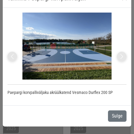
Vormsi Spordihoone
Mustjõe spordiplats
Previous
Next
2025
2025
Paepargi korvpalliväljaku akrüülkatend Vesmaco Durflex 200 SP
Saarepeedi staadion
Viimsi jalgpallihall
Sulge
2025
2025