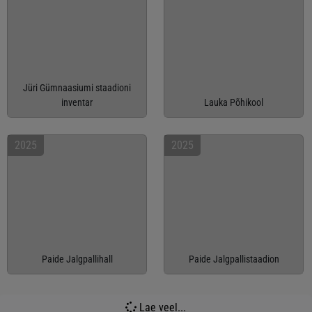
Jüri Gümnaasiumi staadioni
inventar
Lauka Põhikool
2025
2025
Paide Jalgpallihall
Paide Jalgpallistaadion
Lae veel...