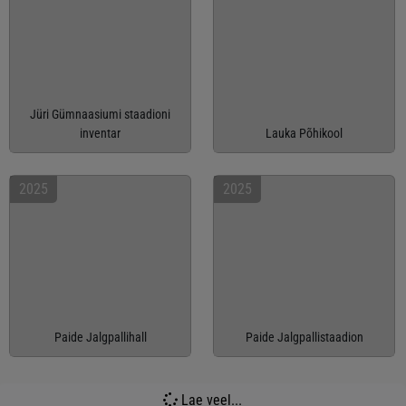
Jüri Gümnaasiumi staadioni
inventar
Lauka Põhikool
2025
2025
Paide Jalgpallihall
Paide Jalgpallistaadion
Lae veel...