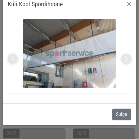
Kiili Kool Spordihoone
Vormsi Spordihoone
Mustjõe spordiplats
Previous
Next
2025
2025
Sulge
Saarepeedi staadion
Viimsi jalgpallihall
2025
2025