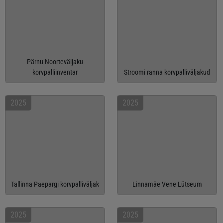
Pärnu Noorteväljaku
korvpalliinventar
Stroomi ranna korvpalliväljakud
2025
2025
Tallinna Paepargi korvpalliväljak
Linnamäe Vene Lütseum
2025
2025