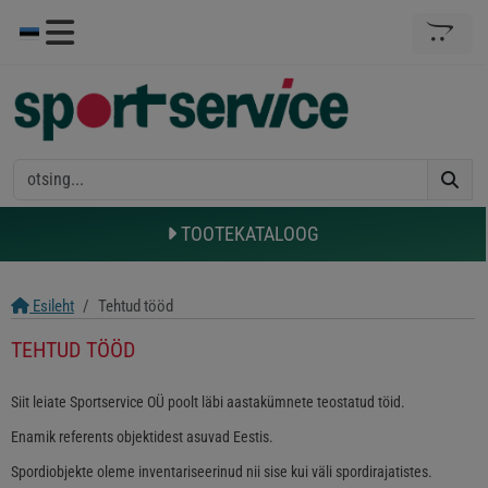
TOOTEKATALOOG
Esileht
Tehtud tööd
TEHTUD TÖÖD
Siit leiate Sportservice OÜ poolt läbi aastakümnete teostatud töid.
Enamik referents objektidest asuvad Eestis.
Spordiobjekte oleme inventariseerinud nii sise kui väli spordirajatistes.