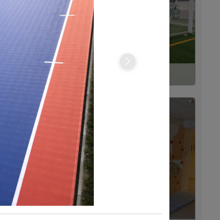
Next
n
Viimsi jalgpallihall
2025