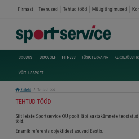
Firmast
Teenused
Tehtud tööd
Müügitingimused
Kon
SOODUS
DISCGOLF
FITNESS
FÜSIOTERAAPIA
KERGEJÕUSTIK
VÕITLUSSPORT
Esileht
Tehtud tööd
TEHTUD TÖÖD
Siit leiate Sportservice OÜ poolt läbi aastakümnete teostatud
töid.
Enamik referents objektidest asuvad Eestis.