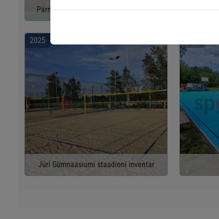
Pärnu Noorteväljaku korvpalliinventar
Stroo
2025
2025
Jüri Gümnaasiumi staadioni inventar