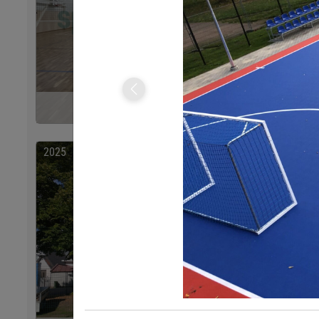
Previous
Vormsi Spordihoone
2025
2025