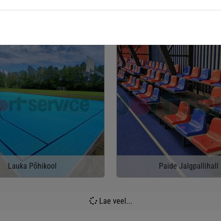
mi ranna korvpalliväljakud
Tallinna Paepargi korvpall
2025
Lauka Põhikool
Paide Jalgpallihall
Lae veel...