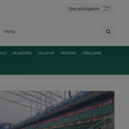
Sinu päringukorv
TELE
VÄLIMÖÖBEL
VÄLISPORT
VEESPORT
VÕIMLEMINE