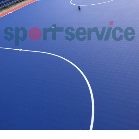
Mustjõe spordiplats
Saarepeedi staadio
2025