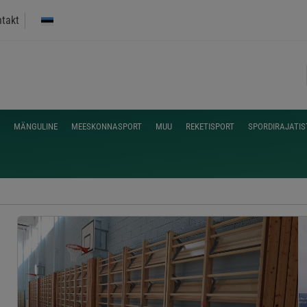
takt
MÄNGULINE
MEESKONNASPORT
MUU
REKETISPORT
SPORDIRAJATIS