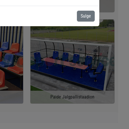
iväljak
Linnamäe Vene Lütseum
Sulge
2025
Paide Jalgpallistaadion