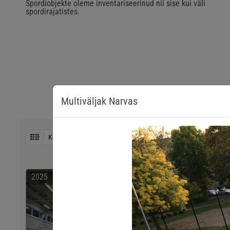
Spordiobjekte oleme inventariseerinud nii sise kui väli
spordirajatistes.
Multiväljak Narvas
2025
2025