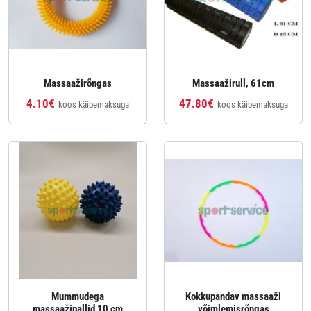
Massaažirõngas
Massaažirull, 61cm
4.10€
47.80€
koos käibemaksuga
koos käibemaksuga
Mummudega
Kokkupandav massaaži
massaažipallid 10 cm
võimlemisrõngas