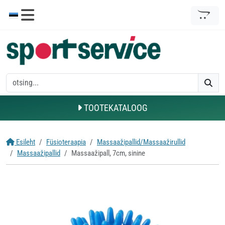
TOOTEKATALOOG
Esileht
Füsioteraapia
Massaažipallid/Massaažirullid
Massaažipallid
Massaažipall, 7cm, sinine