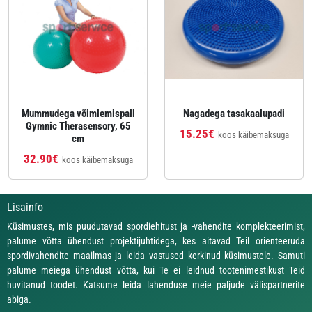
Mummudega võimlemispall
Nagadega tasakaalupadi
Gymnic Therasensory, 65
15.25€
koos käibemaksuga
cm
32.90€
koos käibemaksuga
Lisainfo
Küsimustes, mis puudutavad spordiehitust ja -vahendite komplekteerimist,
palume võtta ühendust projektijuhtidega, kes aitavad Teil orienteeruda
spordivahendite maailmas ja leida vastused kerkinud küsimustele. Samuti
palume meiega ühendust võtta, kui Te ei leidnud tootenimestikust Teid
huvitanud toodet. Katsume leida lahenduse meie paljude välispartnerite
abiga.