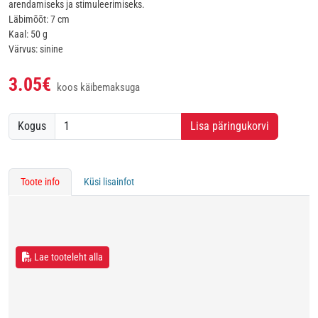
arendamiseks ja stimuleerimiseks.
Läbimõõt: 7 cm
Kaal: 50 g
Värvus: sinine
3.05€
koos käibemaksuga
Kogus
Lisa päringukorvi
Toote info
Küsi lisainfot
Lae tooteleht alla