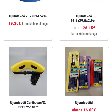
Ujumisvöö 75x20x4.5cm
Ujumisvöö
46.5x29.5x2.9cm
19.30€
koos käibemaksuga
28.15€
38.35€
koos käibemaksuga
Ujumisvöö Caribbean/S,
Ujumisvööd
39x12x2.8cm
alates 16.00€