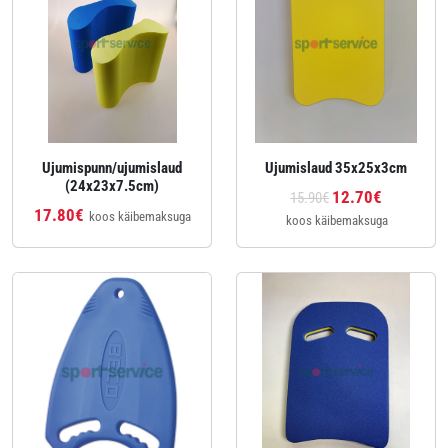
Ujumispunn/ujumislaud
Ujumislaud 35x25x3cm
(24x23x7.5cm)
12.70€
15.90€
17.80€
koos käibemaksuga
koos käibemaksuga