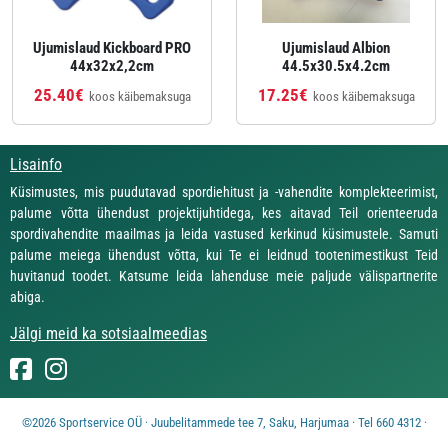
Ujumislaud Kickboard PRO
Ujumislaud Albion
44x32x2,2cm
44.5x30.5x4.2cm
25.40€
17.25€
koos käibemaksuga
koos käibemaksuga
Lisainfo
Küsimustes, mis puudutavad spordiehitust ja -vahendite komplekteerimist,
palume võtta ühendust projektijuhtidega, kes aitavad Teil orienteeruda
spordivahendite maailmas ja leida vastused kerkinud küsimustele. Samuti
palume meiega ühendust võtta, kui Te ei leidnud tootenimestikust Teid
huvitanud toodet. Katsume leida lahenduse meie paljude välispartnerite
abiga.
Jälgi meid ka sotsiaalmeedias
©2026 Sportservice OÜ · Juubelitammede tee 7, Saku, Harjumaa · Tel 660 4312 ·