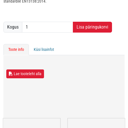
standardile EN13138:2014.
Kogus
Lisa päringukorvi
Toote info
Küsi lisainfot
Lae tooteleht alla