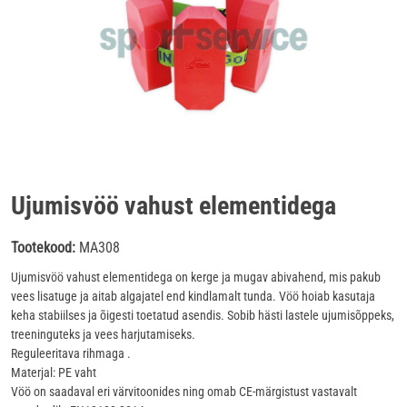
Ujumisvöö vahust elementidega
Tootekood:
MA308
Ujumisvöö vahust elementidega on kerge ja mugav abivahend, mis pakub
vees lisatuge ja aitab algajatel end kindlamalt tunda. Vöö hoiab kasutaja
keha stabiilses ja õigesti toetatud asendis. Sobib hästi lastele ujumisõppeks,
treeninguteks ja vees harjutamiseks.
Reguleeritava rihmaga .
Materjal: PE vaht
Vöö on saadaval eri värvitoonides ning omab CE-märgistust vastavalt