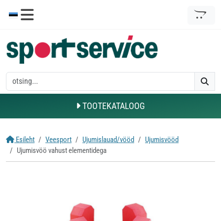
TOOTEKATALOOG
Esileht
Veesport
Ujumislauad/vööd
Ujumisvööd
Ujumisvöö vahust elementidega