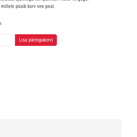
 millele püsib korv vee peal.
a
Lisa päringukorvi