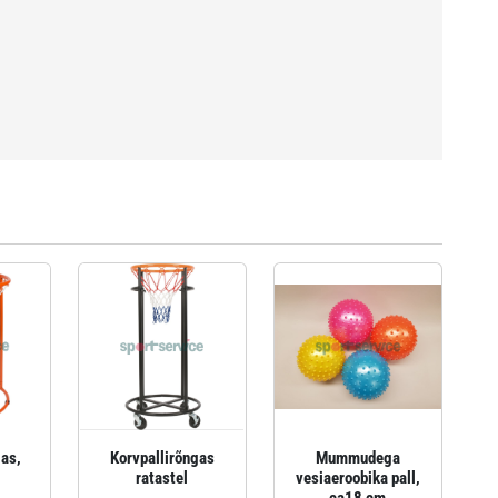
gas,
Korvpallirõngas
Mummudega
ratastel
vesiaeroobika pall,