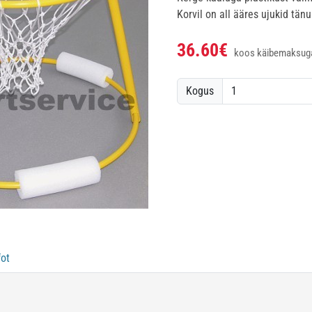
Korvil on all ääres ujukid tänu
36.60€
koos käibemaksug
Kogus
fot