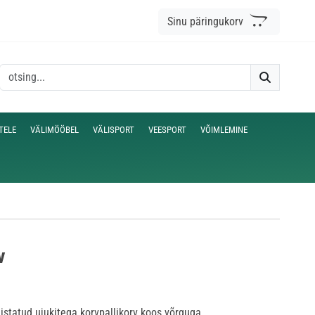
Sinu päringukorv
TELE
VÄLIMÖÖBEL
VÄLISPORT
VEESPORT
VÕIMLEMINE
v
istatud ujukitega korvpallikorv koos võrguga.