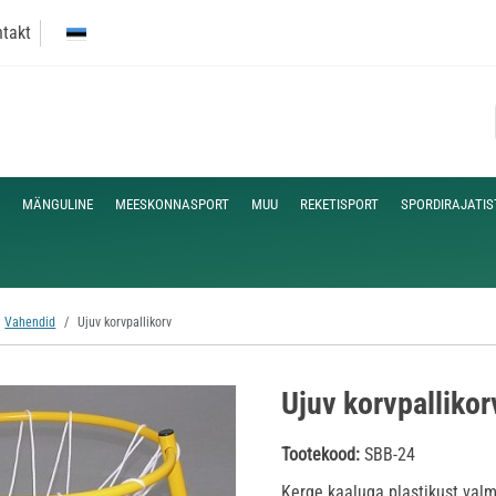
takt
MÄNGULINE
MEESKONNASPORT
MUU
REKETISPORT
SPORDIRAJATIS
Vahendid
Ujuv korvpallikorv
Ujuv korvpallikor
Tootekood:
SBB-24
Kerge kaaluga plastikust valm