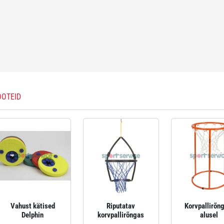
OOTEID
Vahust kätised
Riputatav
Korvpallirõn
Delphin
korvpallirõngas
alusel