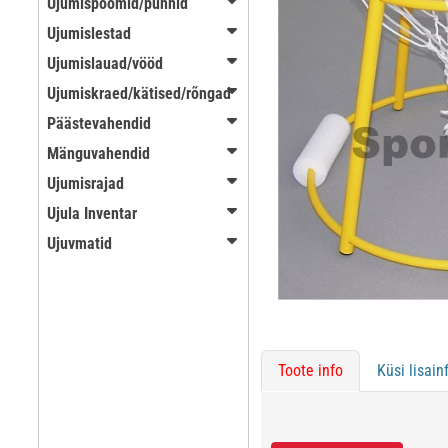
Ujumispoomid/punnid
Ujumislestad
Ujumislauad/vööd
Ujumiskraed/kätised/rõngad
Päästevahendid
Mänguvahendid
Ujumisrajad
Ujula Inventar
Ujuvmatid
Toote info
Küsi lisain