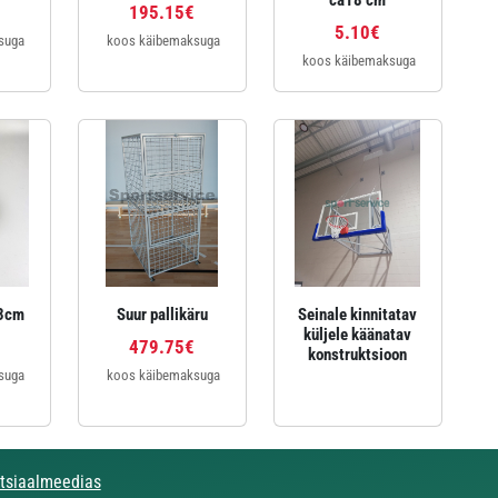
ca18 cm
195.15€
5.10€
suga
koos käibemaksuga
koos käibemaksuga
13cm
Suur pallikäru
Seinale kinnitatav
küljele käänatav
479.75€
konstruktsioon
suga
koos käibemaksuga
otsiaalmeedias