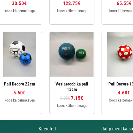
30.50€
122.75€
65.55€
koos käibemaksuga
koos käibemaksuga
koos käibemak
Pall Decore 22cm
Vesiaeroobika pall
Pall Decore 
13cm
5.60€
4.60€
7.15€
9.05€
koos käibemaksuga
koos käibemak
koos käibemaksuga
Kiirviited
Jälgi meid ka s