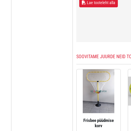
Lae tooteleht alla
SOOVITAME JUURDE NEID T
Frisbee püüdmise
korv