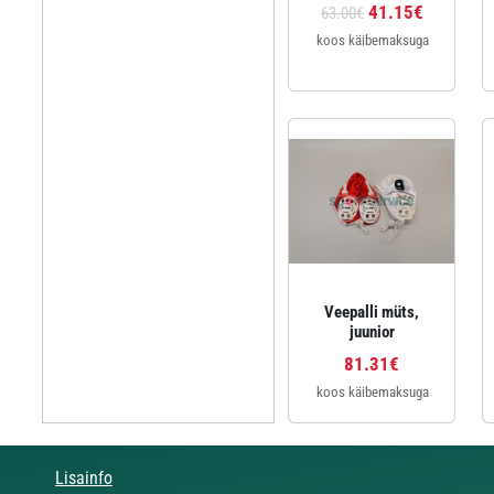
41.15€
63.00€
koos käibemaksuga
Veepalli müts,
juunior
81.31€
koos käibemaksuga
Lisainfo