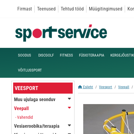
Firmast
Teenused
Tehtud tööd
Müügitingimused
Kon
SOODUS
DISCGOLF
FITNESS
FÜSIOTERAAPIA
KERGEJÕUSTIK
VÕITLUSSPORT
VEESPORT
Esileht
Veesport
Veepall
Muu ujulaga seonduv
Veepall
- Vahendid
Vesiaeroobika/teraapia