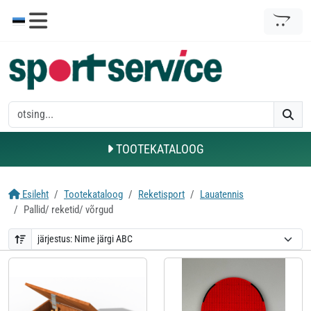
TOOTEKATALOOG
Esileht
Tootekataloog
Reketisport
Lauatennis
Pallid/ reketid/ võrgud