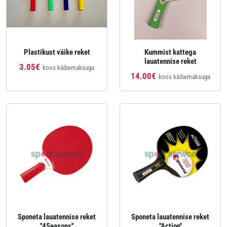
Plastikust väike reket
Kummist kattega
lauatennise reket
3.05€
koos käibemaksuga
14.00€
koos käibemaksuga
Sponeta lauatennise reket
Sponeta lauatennise reket
''4Seasons''
''Action''