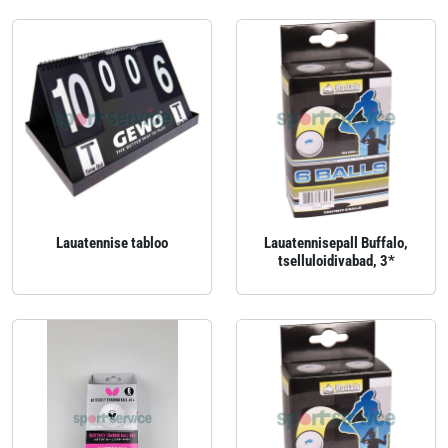
Lauatennise tabloo
Lauatennisepall Buffalo,
tselluloidivabad, 3*