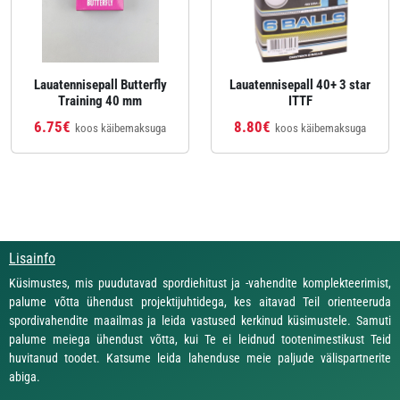
Lauatennisepall Butterfly
Lauatennisepall 40+ 3 star
Training 40 mm
ITTF
6.75€
8.80€
koos käibemaksuga
koos käibemaksuga
Lisainfo
Küsimustes, mis puudutavad spordiehitust ja -vahendite komplekteerimist,
palume võtta ühendust projektijuhtidega, kes aitavad Teil orienteeruda
spordivahendite maailmas ja leida vastused kerkinud küsimustele. Samuti
palume meiega ühendust võtta, kui Te ei leidnud tootenimestikust Teid
huvitanud toodet. Katsume leida lahenduse meie paljude välispartnerite
abiga.