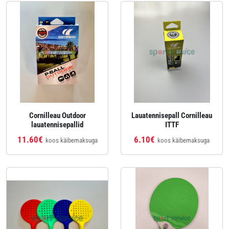
Cornilleau Outdoor
Lauatennisepall Cornilleau
lauatennisepallid
ITTF
11.60€
6.10€
koos käibemaksuga
koos käibemaksuga