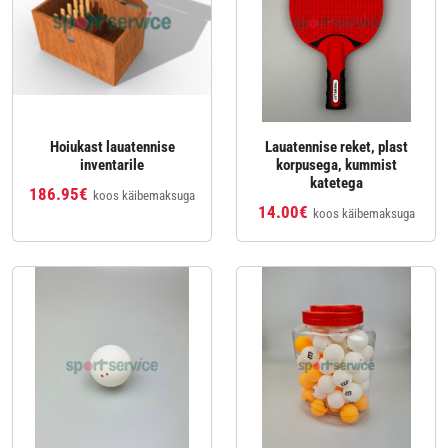
Hoiukast lauatennise
Lauatennise reket, plast
inventarile
korpusega, kummist
katetega
186.95€
koos käibemaksuga
14.00€
koos käibemaksuga