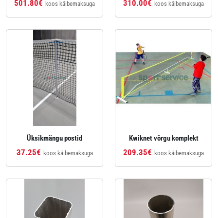
501.80€
310.00€
koos käibemaksuga
koos käibemaksuga
Üksikmängu postid
Kwiknet võrgu komplekt
37.25€
209.35€
koos käibemaksuga
koos käibemaksuga