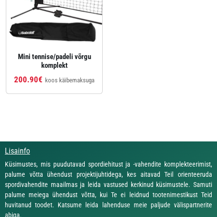
Mini tennise/padeli võrgu
komplekt
200.90€
koos käibemaksuga
Lisainfo
Küsimustes, mis puudutavad spordiehitust ja -vahendite komplekteerimist,
palume võtta ühendust projektijuhtidega, kes aitavad Teil orienteeruda
spordivahendite maailmas ja leida vastused kerkinud küsimustele. Samuti
palume meiega ühendust võtta, kui Te ei leidnud tootenimestikust Teid
huvitanud toodet. Katsume leida lahenduse meie paljude välispartnerite
abiga.