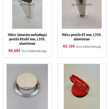
Hülss (ümarate nurkadega)
Hülss postile 83 mm, L350,
postile 80x80 mm, L350,
alumiinium
alumiinium
43.10€
koos käibemaksuga
40.60€
koos käibemaksuga