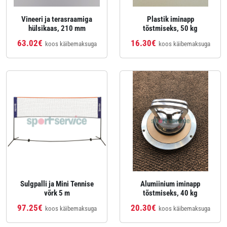
Vineeri ja terasraamiga
Plastik iminapp
hülsikaas, 210 mm
tõstmiseks, 50 kg
63.02€
16.30€
koos käibemaksuga
koos käibemaksuga
Sulgpalli ja Mini Tennise
Alumiinium iminapp
võrk 5 m
tõstmiseks, 40 kg
97.25€
20.30€
koos käibemaksuga
koos käibemaksuga