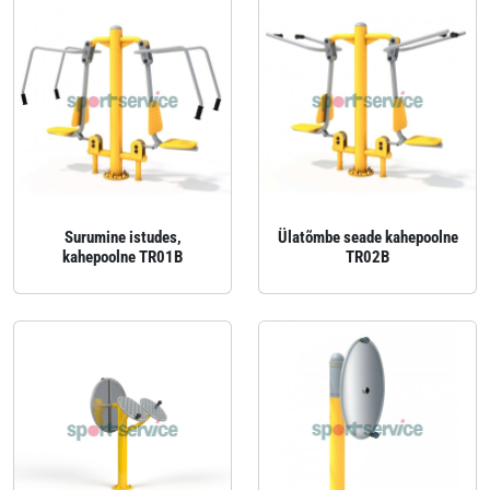
Surumine istudes,
Ülatõmbe seade kahepoolne
kahepoolne TR01B
TR02B