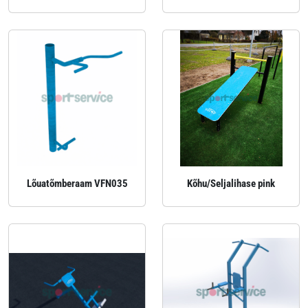
Lõuatõmberaam VFN035
Kõhu/Seljalihase pink