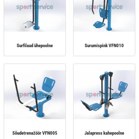
Surfilaud ühepoolne
Surumispink VFN010
Sõudetrenažöör VFN005
Jalapress kahepoolne