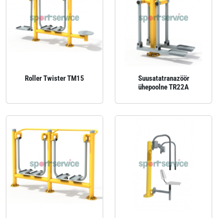
Roller Twister TM15
Suusatatranazöör
ühepoolne TR22A