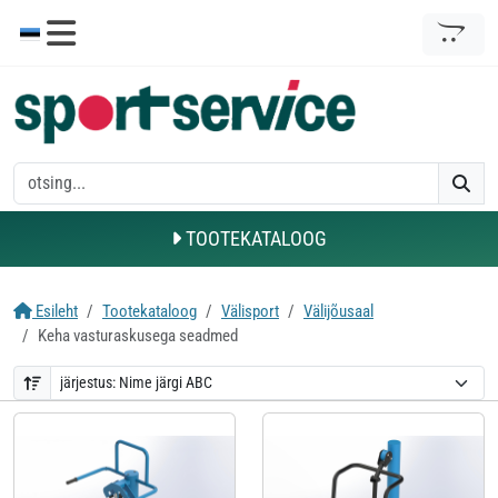
TOOTEKATALOOG
Esileht
Tootekataloog
Välisport
Välijõusaal
Keha vasturaskusega seadmed