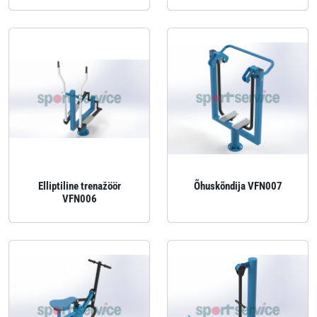
Elliptiline trenažöör
Õhuskõndija VFN007
VFN006