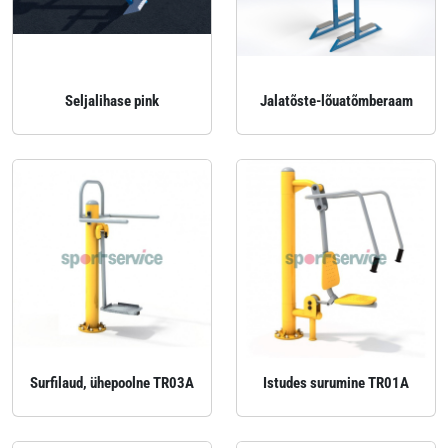
Seljalihase pink
Jalatõste-lõuatõmberaam
Surfilaud, ühepoolne TR03A
Istudes surumine TR01A