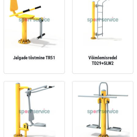
Jalgade tõstmine TR51
Võimlemisredel
TD29+SLW2