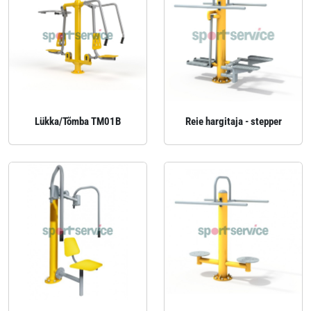
Lükka/Tõmba TM01B
Reie hargitaja - stepper