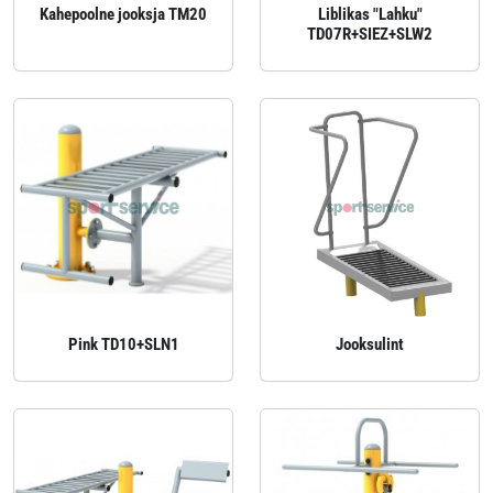
Kahepoolne jooksja TM20
Liblikas "Lahku"
TD07R+SIEZ+SLW2
Pink TD10+SLN1
Jooksulint