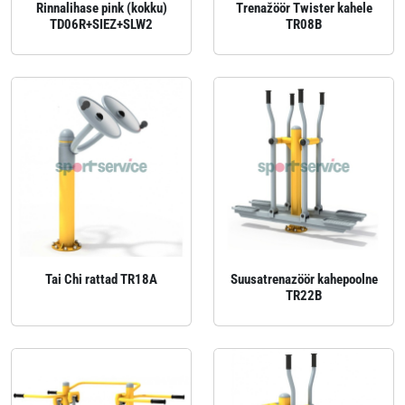
Rinnalihase pink (kokku)
Trenažöör Twister kahele
TD06R+SIEZ+SLW2
TR08B
Tai Chi rattad TR18A
Suusatrenazöör kahepoolne
TR22B