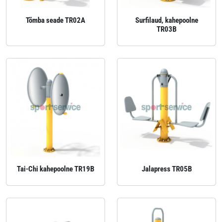
Tõmba seade TR02A
Surfilaud, kahepoolne
TR03B
Tai-Chi kahepoolne TR19B
Jalapress TR05B