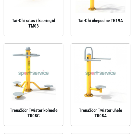
Tai-Chi ratas / käeringid
Tai-Chi ühepoolne TR19A
TM03
Trenažöör Twister kolmele
Trenažöör Twister ühele
TR08C
TR08A