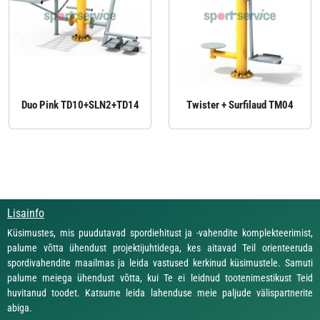
Duo Pink TD10+SLN2+TD14
Twister + Surfilaud TM04
Lisainfo
Küsimustes, mis puudutavad spordiehitust ja -vahendite komplekteerimist,
palume võtta ühendust projektijuhtidega, kes aitavad Teil orienteeruda
spordivahendite maailmas ja leida vastused kerkinud küsimustele. Samuti
palume meiega ühendust võtta, kui Te ei leidnud tootenimestikust Teid
huvitanud toodet. Katsume leida lahenduse meie paljude välispartnerite
abiga.