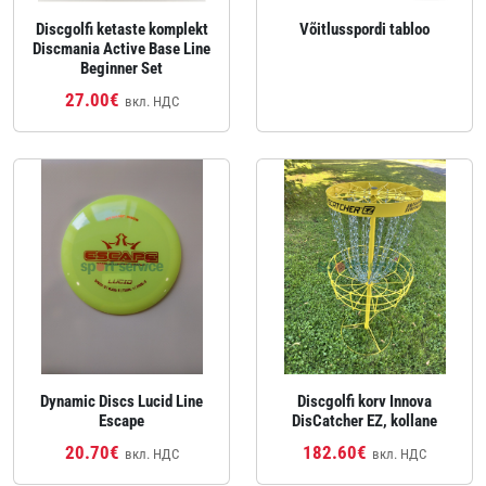
Discgolfi ketaste komplekt
Võitlusspordi tabloo
Discmania Active Base Line
Beginner Set
27.00€
вкл. НДС
Dynamic Discs Lucid Line
Discgolfi korv Innova
Escape
DisCatcher EZ, kollane
20.70€
182.60€
вкл. НДС
вкл. НДС