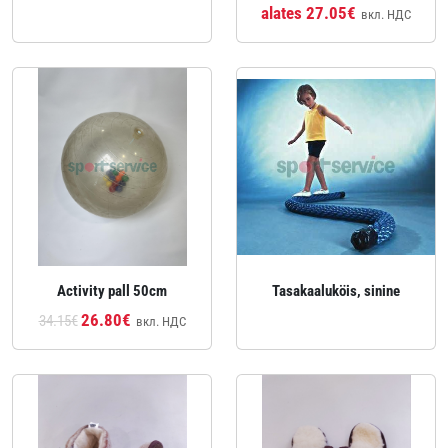
alates 27.05€
вкл. НДС
Activity pall 50cm
Tasakaaluköis, sinine
26.80€
34.15€
вкл. НДС