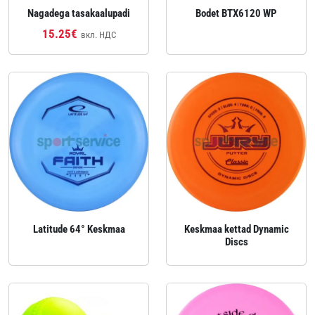
Nagadega tasakaalupadi
Bodet BTX6120 WP
15.25€
вкл. НДС
Latitude 64° Keskmaa
Keskmaa kettad Dynamic
Discs