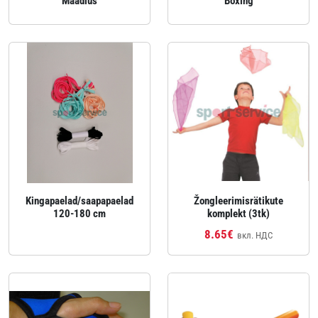
Maadlus
Boxing
Kingapaelad/saapapaelad
Žongleerimisrätikute
120-180 cm
komplekt (3tk)
8.65€
вкл. НДС