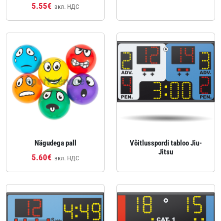
5.55€
вкл. НДС
Nägudega pall
Võitlusspordi tabloo Jiu-
Jitsu
5.60€
вкл. НДС