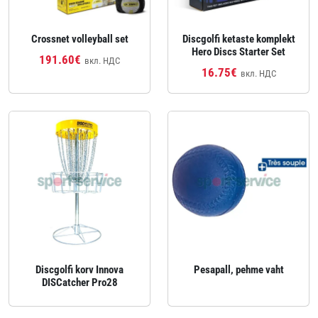
Crossnet volleyball set
Discgolfi ketaste komplekt
Hero Discs Starter Set
191.60€
вкл. НДС
16.75€
вкл. НДС
Discgolfi korv Innova
Pesapall, pehme vaht
DISCatcher Pro28