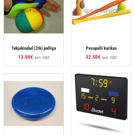
Takjakindad (2tk) palliga
Pesapalli kurikas
13.00€
32.50€
вкл. НДС
вкл. НДС