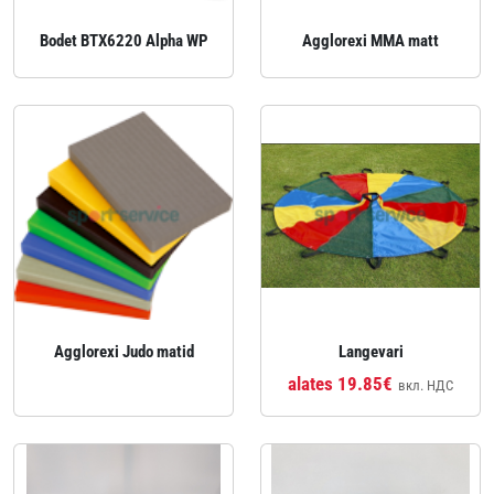
Bodet BTX6220 Alpha WP
Agglorexi MMA matt
Agglorexi Judo matid
Langevari
alates 19.85€
вкл. НДС