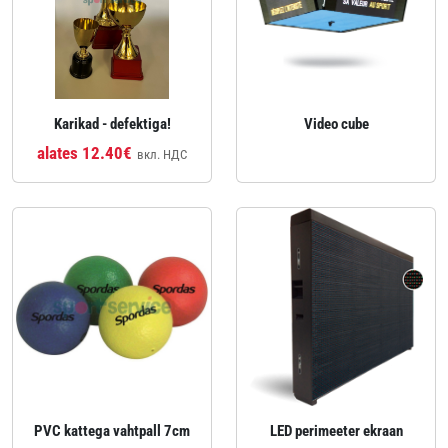
Karikad - defektiga!
Video cube
alates 12.40€
вкл. НДС
PVC kattega vahtpall 7cm
LED perimeeter ekraan