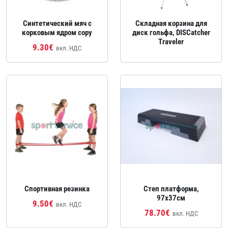
Синтетический мяч с
Складная корзина для
корковым ядром copy
диск гольфа, DISCatcher
Traveler
9.30€
вкл. НДС
Спортивная резинка
Степ платформа,
97x37см
9.50€
вкл. НДС
78.70€
вкл. НДС