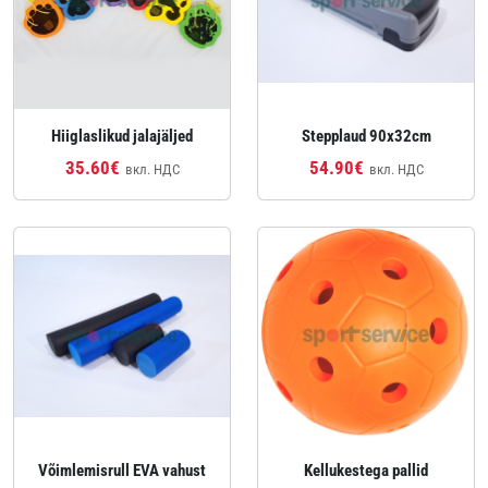
Hiiglaslikud jalajäljed
Stepplaud 90x32cm
35.60€
54.90€
вкл. НДС
вкл. НДС
Võimlemisrull EVA vahust
Kellukestega pallid