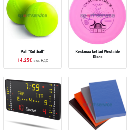
Pall ''Softball''
Keskmaa kettad Westside
Discs
14.25€
вкл. НДС