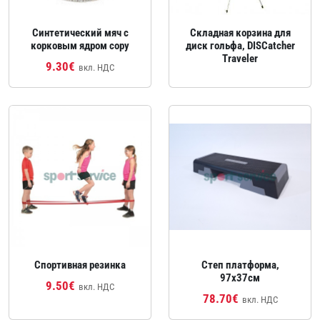
Синтетический мяч с
Складная корзина для
корковым ядром copy
диск гольфа, DISCatcher
Traveler
9.30€
вкл. НДС
Спортивная резинка
Степ платформа,
97x37см
9.50€
вкл. НДС
78.70€
вкл. НДС