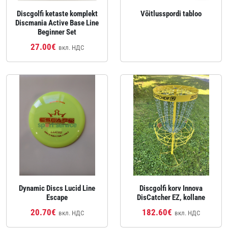
Discgolfi ketaste komplekt
Võitlusspordi tabloo
Discmania Active Base Line
Beginner Set
27.00€
вкл. НДС
Dynamic Discs Lucid Line
Discgolfi korv Innova
Escape
DisCatcher EZ, kollane
20.70€
182.60€
вкл. НДС
вкл. НДС