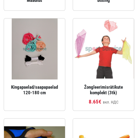
Maadlus
Boxing
Kingapaelad/saapapaelad
Žongleerimisrätikute
120-180 cm
komplekt (3tk)
8.65€
вкл. НДС