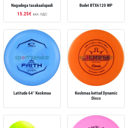
Nagadega tasakaalupadi
Bodet BTX6120 WP
15.25€
вкл. НДС
Latitude 64° Keskmaa
Keskmaa kettad Dynamic
Discs