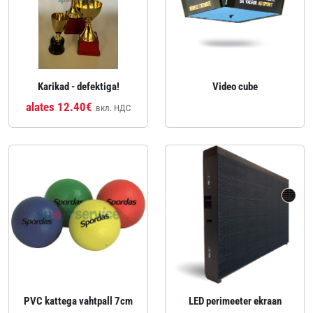
Karikad - defektiga!
Video cube
alates 12.40€
вкл. НДС
PVC kattega vahtpall 7cm
LED perimeeter ekraan