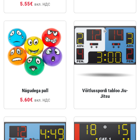
5.55€
вкл. НДС
Nägudega pall
Võitlusspordi tabloo Jiu-
Jitsu
5.60€
вкл. НДС