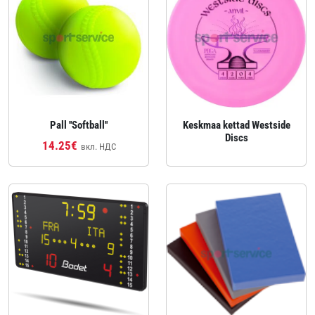
Pall ''Softball''
Keskmaa kettad Westside
Discs
14.25€
вкл. НДС