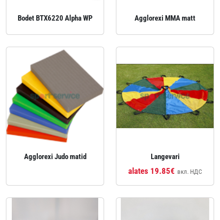
Bodet BTX6220 Alpha WP
Agglorexi MMA matt
Agglorexi Judo matid
Langevari
alates 19.85€
вкл. НДС