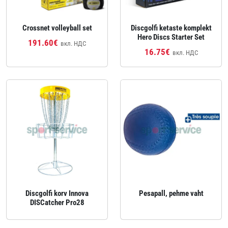
Crossnet volleyball set
Discgolfi ketaste komplekt
Hero Discs Starter Set
191.60€
вкл. НДС
16.75€
вкл. НДС
Discgolfi korv Innova
Pesapall, pehme vaht
DISCatcher Pro28