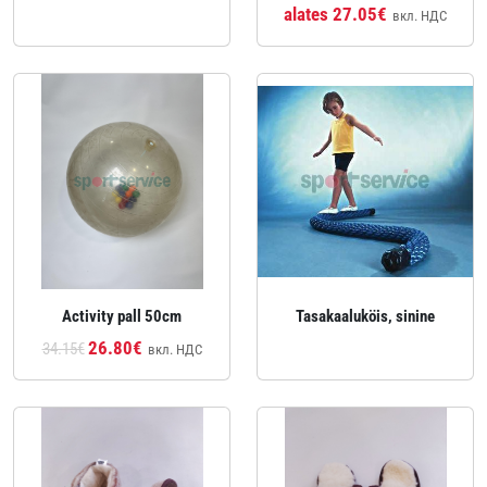
alates 27.05€
вкл. НДС
Activity pall 50cm
Tasakaaluköis, sinine
26.80€
34.15€
вкл. НДС