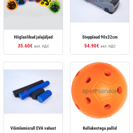
Hiiglaslikud jalajäljed
Stepplaud 90x32cm
35.60€
54.90€
вкл. НДС
вкл. НДС
Võimlemisrull EVA vahust
Kellukestega pallid