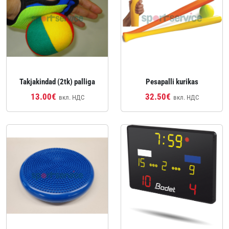
Takjakindad (2tk) palliga
Pesapalli kurikas
13.00€
32.50€
вкл. НДС
вкл. НДС