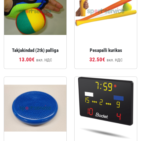
Takjakindad (2tk) palliga
Pesapalli kurikas
13.00€
32.50€
вкл. НДС
вкл. НДС