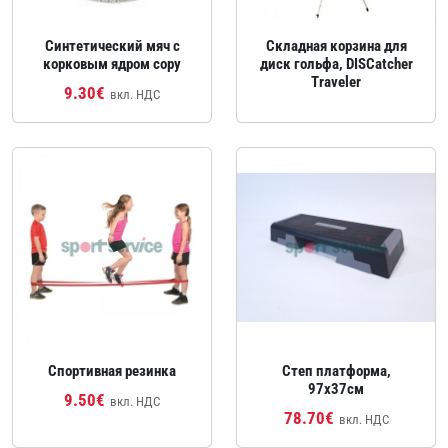
Синтетический мяч с
Складная корзина для
корковым ядром copy
диск гольфа, DISCatcher
Traveler
9.30€
вкл. НДС
Спортивная резинка
Степ платформа,
97x37см
9.50€
вкл. НДС
78.70€
вкл. НДС