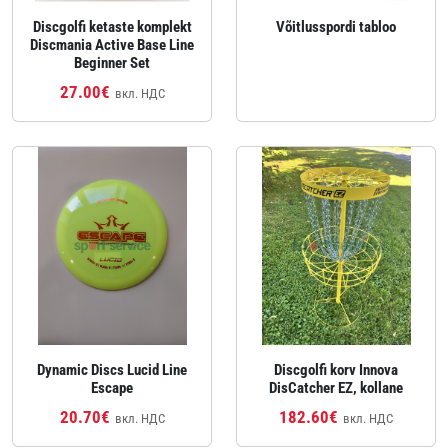
Discgolfi ketaste komplekt
Võitlusspordi tabloo
Discmania Active Base Line
Beginner Set
27.00€
вкл. НДС
Dynamic Discs Lucid Line
Discgolfi korv Innova
Escape
DisCatcher EZ, kollane
20.70€
182.60€
вкл. НДС
вкл. НДС