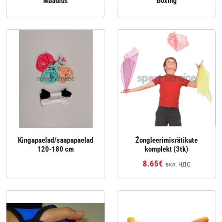
Maadlus
Boxing
Kingapaelad/saapapaelad
Žongleerimisrätikute
120-180 cm
komplekt (3tk)
8.65€
вкл. НДС