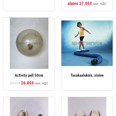
alates 27.05€
вкл. НДС
Activity pall 50cm
Tasakaaluköis, sinine
26.80€
34.15€
вкл. НДС