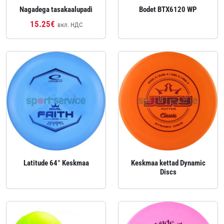
Nagadega tasakaalupadi
Bodet BTX6120 WP
15.25€
вкл. НДС
Latitude 64° Keskmaa
Keskmaa kettad Dynamic
Discs