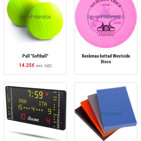
Pall ''Softball''
Keskmaa kettad Westside
Discs
14.25€
вкл. НДС