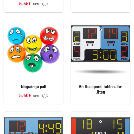
5.55€
вкл. НДС
Nägudega pall
Võitlusspordi tabloo Jiu-
Jitsu
5.60€
вкл. НДС