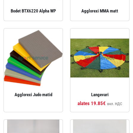
Bodet BTX6220 Alpha WP
Agglorexi MMA matt
Agglorexi Judo matid
Langevari
alates 19.85€
вкл. НДС