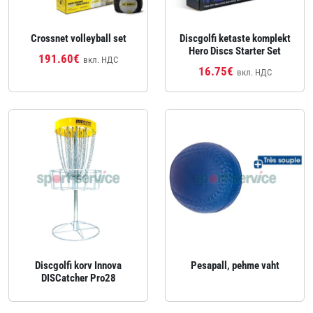
Crossnet volleyball set
Discgolfi ketaste komplekt
Hero Discs Starter Set
191.60€
вкл. НДС
16.75€
вкл. НДС
Discgolfi korv Innova
Pesapall, pehme vaht
DISCatcher Pro28