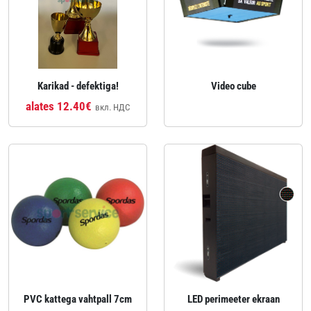
Karikad - defektiga!
Video cube
alates 12.40€
вкл. НДС
PVC kattega vahtpall 7cm
LED perimeeter ekraan