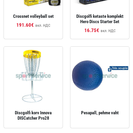
Crossnet volleyball set
Discgolfi ketaste komplekt
Hero Discs Starter Set
191.60€
вкл. НДС
16.75€
вкл. НДС
Discgolfi korv Innova
Pesapall, pehme vaht
DISCatcher Pro28