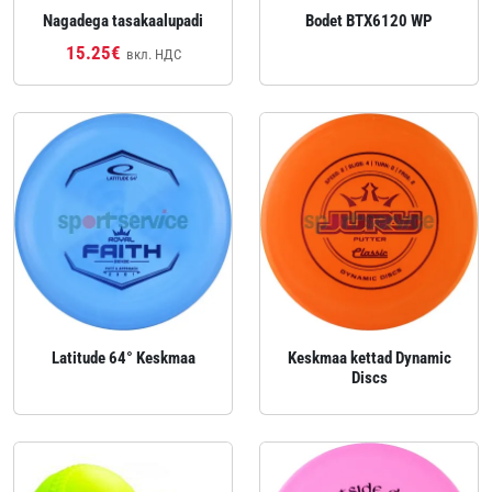
Nagadega tasakaalupadi
Bodet BTX6120 WP
15.25€
вкл. НДС
Latitude 64° Keskmaa
Keskmaa kettad Dynamic
Discs