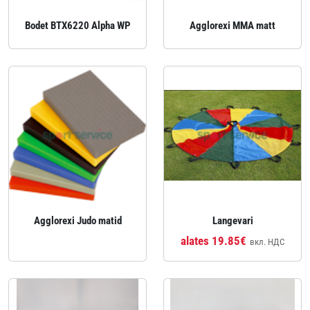
Bodet BTX6220 Alpha WP
Agglorexi MMA matt
Agglorexi Judo matid
Langevari
alates 19.85€
вкл. НДС