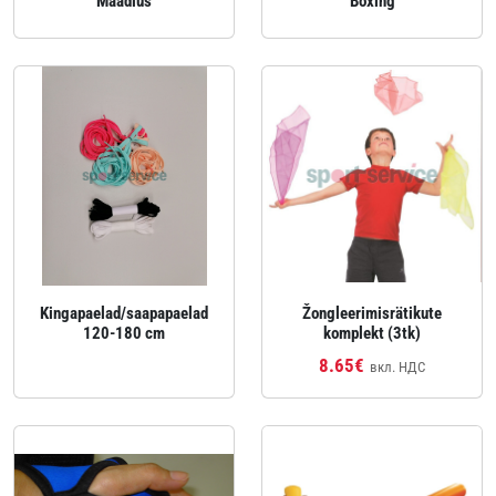
Maadlus
Boxing
Kingapaelad/saapapaelad
Žongleerimisrätikute
120-180 cm
komplekt (3tk)
8.65€
вкл. НДС