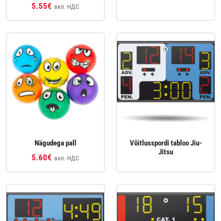
5.55€
вкл. НДС
Nägudega pall
Võitlusspordi tabloo Jiu-
Jitsu
5.60€
вкл. НДС