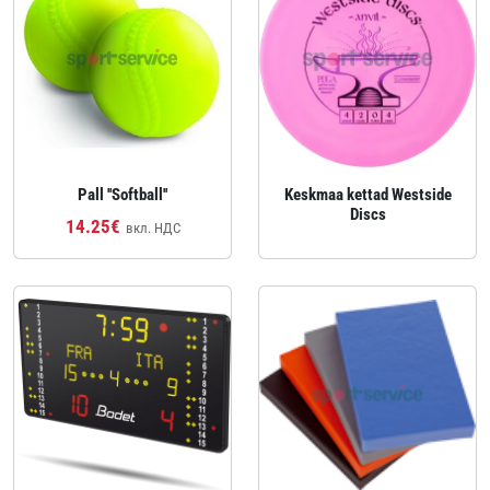
Pall ''Softball''
Keskmaa kettad Westside
Discs
14.25€
вкл. НДС