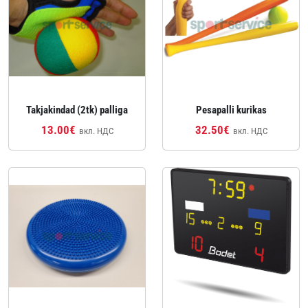
Takjakindad (2tk) palliga
Pesapalli kurikas
13.00€
32.50€
вкл. НДС
вкл. НДС