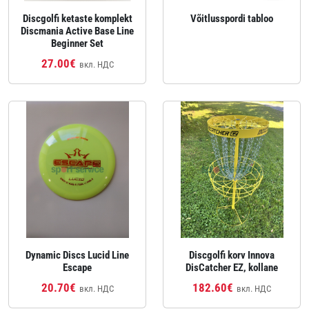
Discgolfi ketaste komplekt
Võitlusspordi tabloo
Discmania Active Base Line
Beginner Set
27.00€
вкл. НДС
Dynamic Discs Lucid Line
Discgolfi korv Innova
Escape
DisCatcher EZ, kollane
20.70€
182.60€
вкл. НДС
вкл. НДС