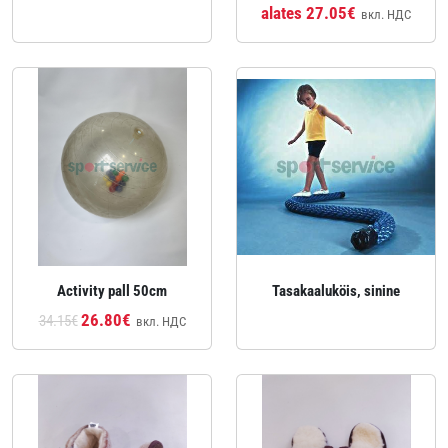
alates 27.05€
вкл. НДС
Activity pall 50cm
Tasakaaluköis, sinine
26.80€
34.15€
вкл. НДС