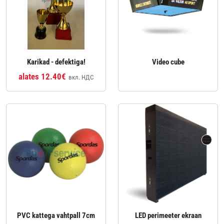
Karikad - defektiga!
Video cube
alates 12.40€
вкл. НДС
PVC kattega vahtpall 7cm
LED perimeeter ekraan