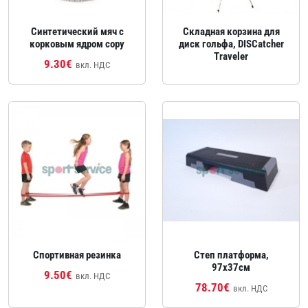
Синтетический мяч с
Складная корзина для
корковым ядром copy
диск гольфа, DISCatcher
Traveler
9.30€
вкл. НДС
Спортивная резинка
Степ платформа,
97x37см
9.50€
вкл. НДС
78.70€
вкл. НДС