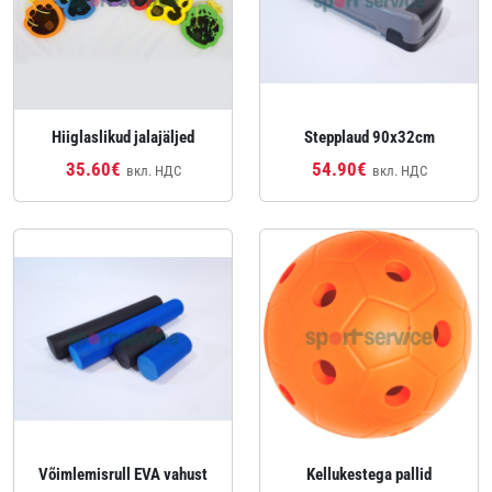
Hiiglaslikud jalajäljed
Stepplaud 90x32cm
35.60€
54.90€
вкл. НДС
вкл. НДС
Võimlemisrull EVA vahust
Kellukestega pallid