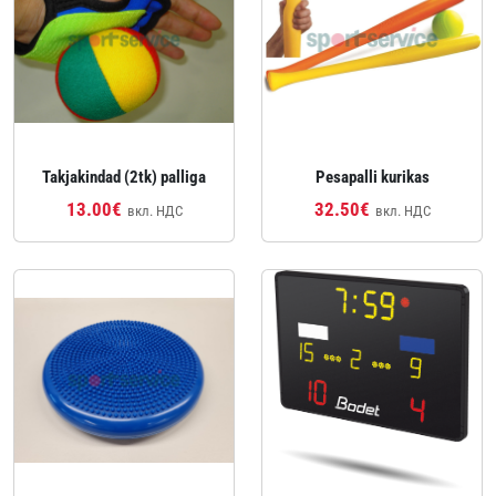
Takjakindad (2tk) palliga
Pesapalli kurikas
13.00€
32.50€
вкл. НДС
вкл. НДС