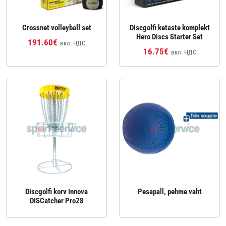
Crossnet volleyball set
Discgolfi ketaste komplekt
Hero Discs Starter Set
191.60€
вкл. НДС
16.75€
вкл. НДС
Discgolfi korv Innova
Pesapall, pehme vaht
DISCatcher Pro28