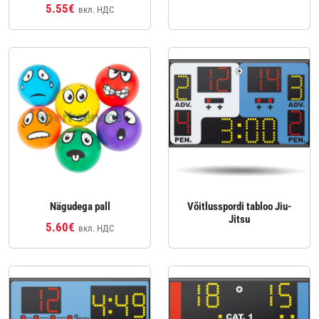
5.55€
вкл. НДС
Nägudega pall
Võitlusspordi tabloo Jiu-
Jitsu
5.60€
вкл. НДС