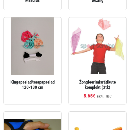
Maadlus
Boxing
Kingapaelad/saapapaelad
Žongleerimisrätikute
120-180 cm
komplekt (3tk)
8.65€
вкл. НДС