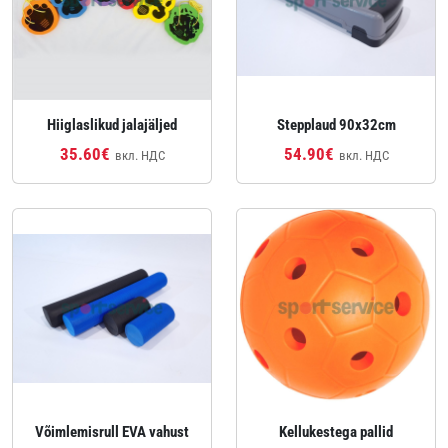
Hiiglaslikud jalajäljed
Stepplaud 90x32cm
35.60€
54.90€
вкл. НДС
вкл. НДС
Võimlemisrull EVA vahust
Kellukestega pallid