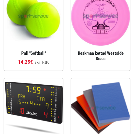
Pall ''Softball''
Keskmaa kettad Westside
Discs
14.25€
вкл. НДС