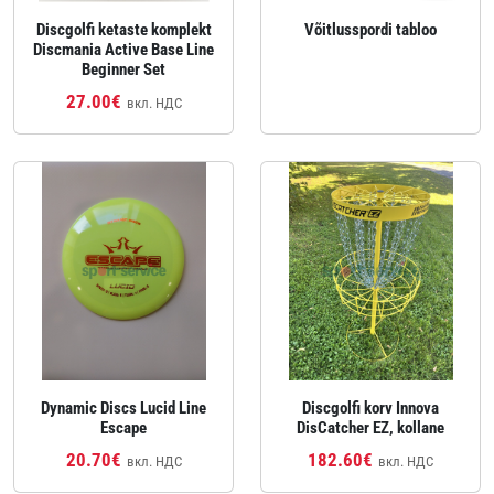
Discgolfi ketaste komplekt
Võitlusspordi tabloo
Discmania Active Base Line
Beginner Set
27.00€
вкл. НДС
Dynamic Discs Lucid Line
Discgolfi korv Innova
Escape
DisCatcher EZ, kollane
20.70€
182.60€
вкл. НДС
вкл. НДС