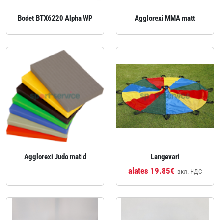
Bodet BTX6220 Alpha WP
Agglorexi MMA matt
Agglorexi Judo matid
Langevari
alates 19.85€
вкл. НДС