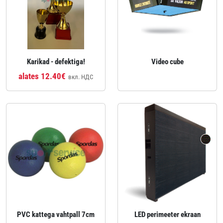
Karikad - defektiga!
Video cube
alates 12.40€
вкл. НДС
PVC kattega vahtpall 7cm
LED perimeeter ekraan