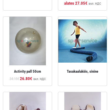
alates 27.05€
вкл. НДС
Activity pall 50cm
Tasakaaluköis, sinine
26.80€
34.15€
вкл. НДС