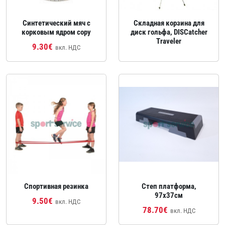
Синтетический мяч с
Складная корзина для
корковым ядром copy
диск гольфа, DISCatcher
Traveler
9.30€
вкл. НДС
Спортивная резинка
Степ платформа,
97x37см
9.50€
вкл. НДС
78.70€
вкл. НДС