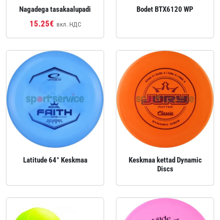
Nagadega tasakaalupadi
Bodet BTX6120 WP
15.25€
вкл. НДС
Latitude 64° Keskmaa
Keskmaa kettad Dynamic
Discs