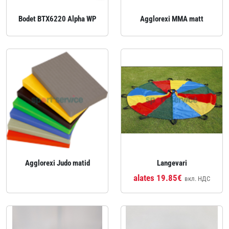
Bodet BTX6220 Alpha WP
Agglorexi MMA matt
Agglorexi Judo matid
Langevari
alates 19.85€
вкл. НДС