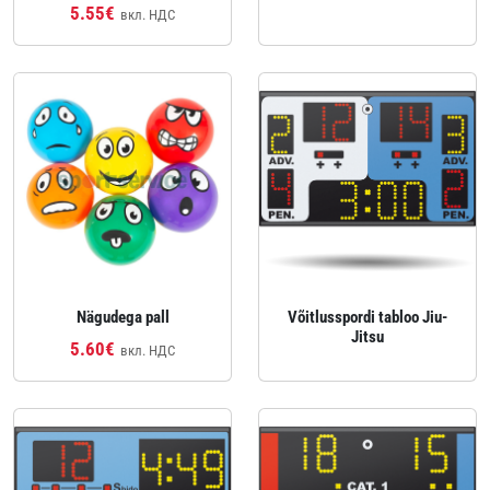
5.55€
вкл. НДС
Nägudega pall
Võitlusspordi tabloo Jiu-
Jitsu
5.60€
вкл. НДС