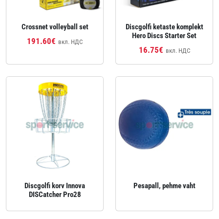
Crossnet volleyball set
Discgolfi ketaste komplekt
Hero Discs Starter Set
191.60€
вкл. НДС
16.75€
вкл. НДС
Discgolfi korv Innova
Pesapall, pehme vaht
DISCatcher Pro28