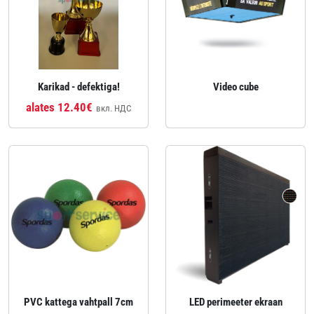
Karikad - defektiga!
Video cube
alates 12.40€
вкл. НДС
PVC kattega vahtpall 7cm
LED perimeeter ekraan