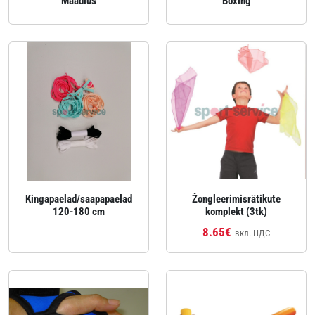
Maadlus
Boxing
Kingapaelad/saapapaelad
Žongleerimisrätikute
120-180 cm
komplekt (3tk)
8.65€
вкл. НДС