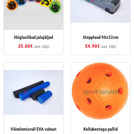
Hiiglaslikud jalajäljed
Stepplaud 90x32cm
35.60€
54.90€
вкл. НДС
вкл. НДС
Võimlemisrull EVA vahust
Kellukestega pallid