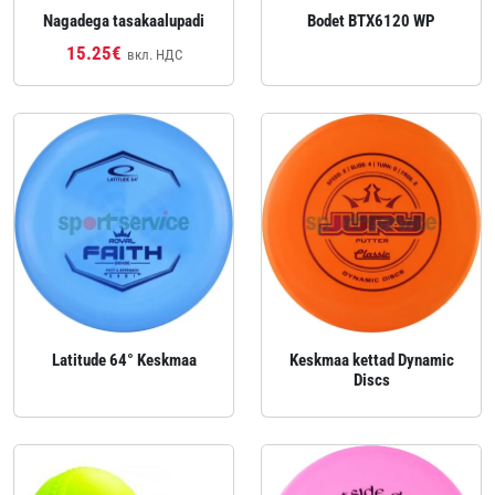
Nagadega tasakaalupadi
Bodet BTX6120 WP
15.25€
вкл. НДС
Latitude 64° Keskmaa
Keskmaa kettad Dynamic
Discs