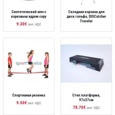
Синтетический мяч с
Складная корзина для
корковым ядром copy
диск гольфа, DISCatcher
Traveler
9.30€
вкл. НДС
Спортивная резинка
Степ платформа,
97x37см
9.50€
вкл. НДС
78.70€
вкл. НДС