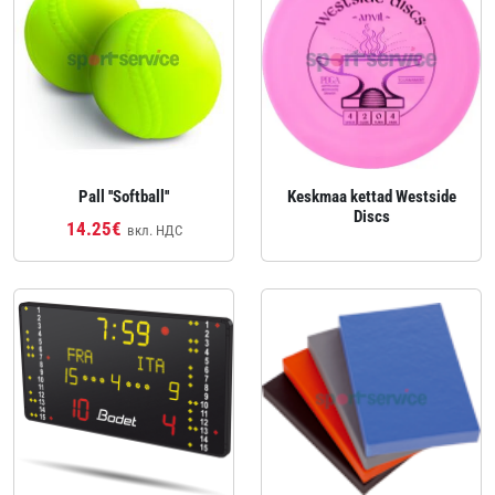
Pall ''Softball''
Keskmaa kettad Westside
Discs
14.25€
вкл. НДС