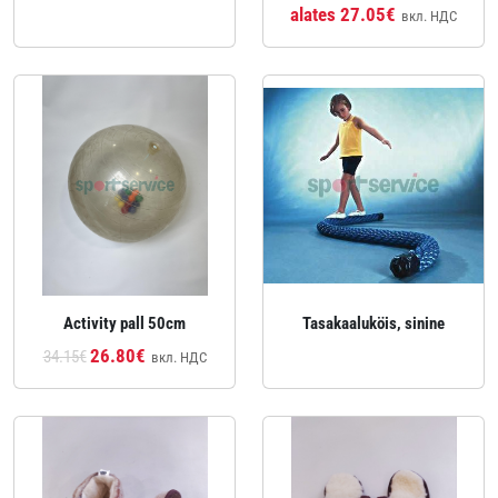
alates 27.05€
вкл. НДС
Activity pall 50cm
Tasakaaluköis, sinine
26.80€
34.15€
вкл. НДС