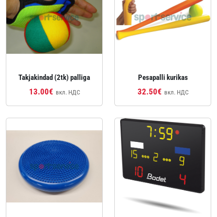
Takjakindad (2tk) palliga
Pesapalli kurikas
13.00€
32.50€
вкл. НДС
вкл. НДС