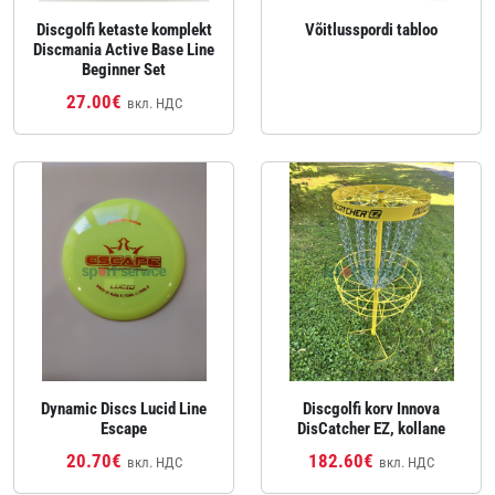
Discgolfi ketaste komplekt
Võitlusspordi tabloo
Discmania Active Base Line
Beginner Set
27.00€
вкл. НДС
Dynamic Discs Lucid Line
Discgolfi korv Innova
Escape
DisCatcher EZ, kollane
20.70€
182.60€
вкл. НДС
вкл. НДС