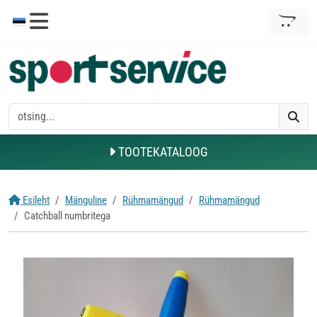
TOOTEKATALOOG
Esileht
Mänguline
Rühmamängud
Rühmamängud
Catchball numbritega