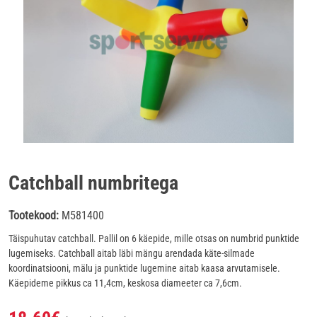
Catchball numbritega
Tootekood:
M581400
Täispuhutav catchball. Pallil on 6 käepide, mille otsas on numbrid punktide
lugemiseks. Catchball aitab läbi mängu arendada käte-silmade
koordinatsiooni, mälu ja punktide lugemine aitab kaasa arvutamisele.
Käepideme pikkus ca 11,4cm, keskosa diameeter ca 7,6cm.