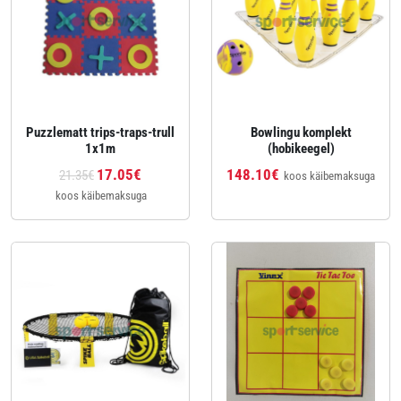
Puzzlematt trips-traps-trull
Bowlingu komplekt
1x1m
(hobikeegel)
17.05€
148.10€
21.35€
koos käibemaksuga
koos käibemaksuga