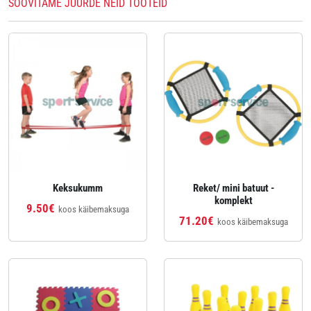
SOOVITAME JUURDE NEID TOOTEID
Keksukumm
Reket/ mini batuut -
komplekt
9.50€
koos käibemaksuga
71.20€
koos käibemaksuga