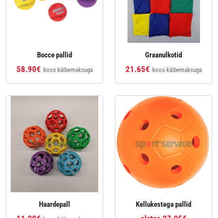
Bocce pallid
Graanulkotid
58.90€
21.65€
koos käibemaksuga
koos käibemaksuga
Haardepall
Kellukestega pallid