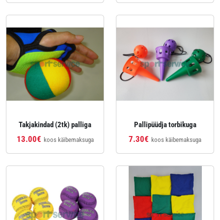
Takjakindad (2tk) palliga
Pallipüüdja torbikuga
13.00€
7.30€
koos käibemaksuga
koos käibemaksuga