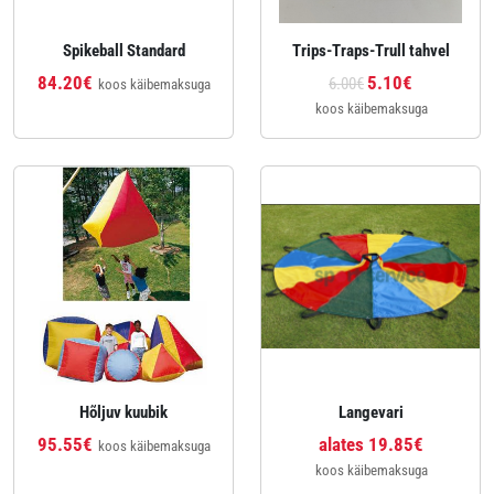
Spikeball Standard
Trips-Traps-Trull tahvel
84.20€
5.10€
6.00€
koos käibemaksuga
koos käibemaksuga
Hõljuv kuubik
Langevari
95.55€
alates 19.85€
koos käibemaksuga
koos käibemaksuga