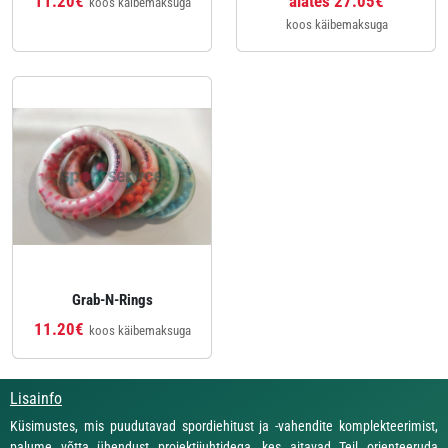
11.20€
alates 27.05€
koos käibemaksuga
koos käibemaksuga
Grab-N-Rings
11.20€
koos käibemaksuga
Lisainfo
Küsimustes, mis puudutavad spordiehitust ja -vahendite komplekteerimist,
palume võtta ühendust projektijuhtidega, kes aitavad Teil orienteeruda