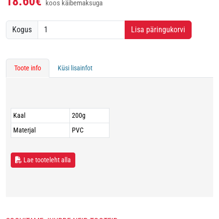
18.60€
koos käibemaksuga
Kogus
Lisa päringukorvi
Toote info
Küsi lisainfot
Kaal
200g
Materjal
PVC
Lae tooteleht alla