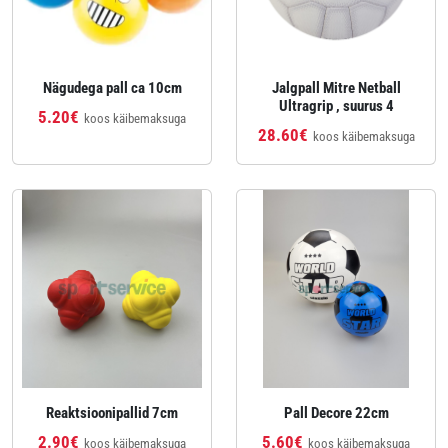
Nägudega pall ca 10cm
Jalgpall Mitre Netball
Ultragrip , suurus 4
5.20€
koos käibemaksuga
28.60€
koos käibemaksuga
Reaktsioonipallid 7cm
Pall Decore 22cm
2.90€
5.60€
koos käibemaksuga
koos käibemaksuga