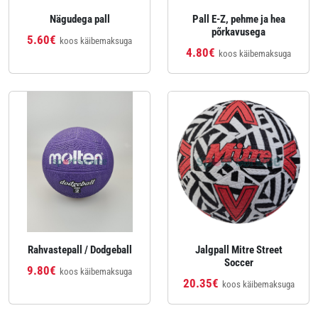
Nägudega pall
Pall E-Z, pehme ja hea
põrkavusega
5.60€
koos käibemaksuga
4.80€
koos käibemaksuga
Rahvastepall / Dodgeball
Jalgpall Mitre Street
Soccer
9.80€
koos käibemaksuga
20.35€
koos käibemaksuga