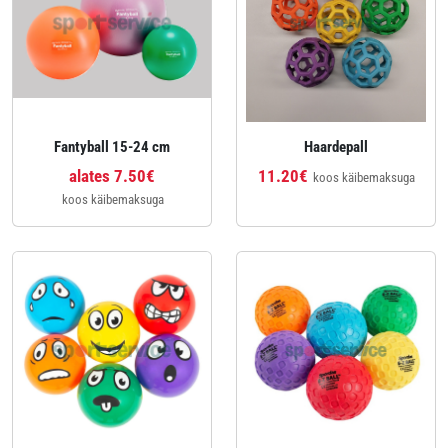
Fantyball 15-24 cm
Haardepall
alates 7.50€
11.20€
koos käibemaksuga
koos käibemaksuga