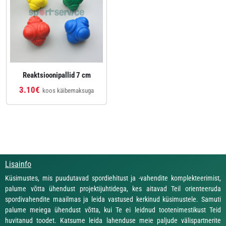
Reaktsioonipallid 7 cm
3.10€
koos käibemaksuga
Lisainfo
Küsimustes, mis puudutavad spordiehitust ja -vahendite komplekteerimist,
palume võtta ühendust projektijuhtidega, kes aitavad Teil orienteeruda
spordivahendite maailmas ja leida vastused kerkinud küsimustele. Samuti
palume meiega ühendust võtta, kui Te ei leidnud tootenimestikust Teid
huvitanud toodet. Katsume leida lahenduse meie paljude välispartnerite