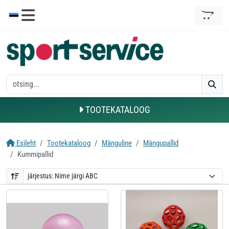
TOOTEKATALOOG
Esileht
Tootekataloog
Mänguline
Mängupallid
Kummipallid