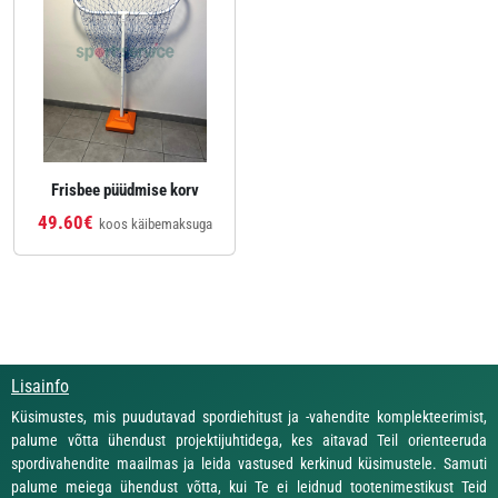
Frisbee püüdmise korv
49.60€
koos käibemaksuga
Lisainfo
Küsimustes, mis puudutavad spordiehitust ja -vahendite komplekteerimist,
palume võtta ühendust projektijuhtidega, kes aitavad Teil orienteeruda
spordivahendite maailmas ja leida vastused kerkinud küsimustele. Samuti
palume meiega ühendust võtta, kui Te ei leidnud tootenimestikust Teid