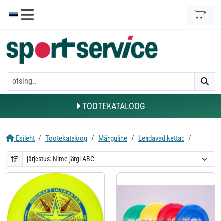
TOOTEKATALOOG
Esileht
Tootekataloog
Mänguline
Lendavad kettad