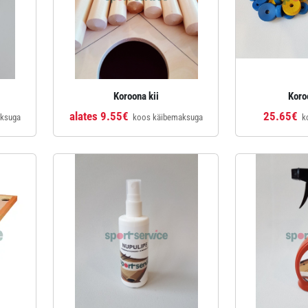
Koroona kii
Koro
alates 9.55€
25.65€
aksuga
koos käibemaksuga
k