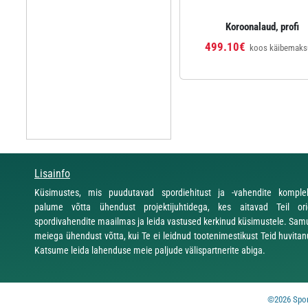
Koroonalaud, profi
499.10€
koos käibemaks
Lisainfo
Küsimustes, mis puudutavad spordiehitust ja -vahendite komplekt
palume võtta ühendust projektijuhtidega, kes aitavad Teil ori
spordivahendite maailmas ja leida vastused kerkinud küsimustele. Sam
meiega ühendust võtta, kui Te ei leidnud tootenimestikust Teid huvitan
Katsume leida lahenduse meie paljude välispartnerite abiga.
©2026 Sport