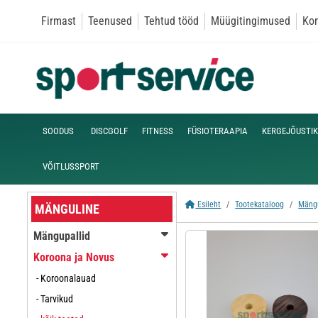
Firmast
Teenused
Tehtud tööd
Müügitingimused
Kon
SOODUS
DISCGOLF
FITNESS
FÜSIOTERAAPIA
KERGEJÕUSTIK
VÕITLUSSPORT
Esileht
Tootekataloog
Mäng
MÄNGULINE
Mängupallid
Koroona ja Novus
- Koroonalauad
- Tarvikud