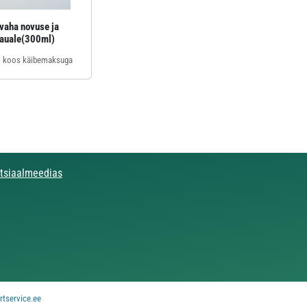
vaha novuse ja
lauale(300ml)
koos käibemaksuga
otsiaalmeedias
rtservice.ee