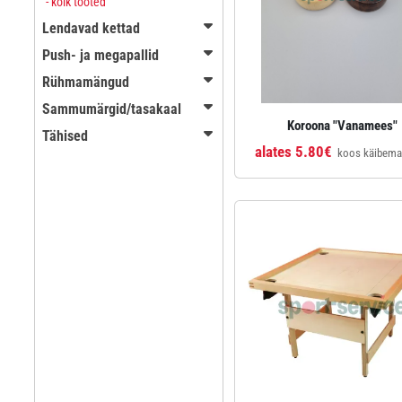
- kõik tooted
Lendavad kettad
Push- ja megapallid
Rühmamängud
Sammumärgid/tasakaal
Koroona "Vanamees"
Tähised
alates 5.80€
koos käibem