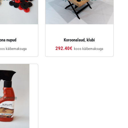
ona nupud
Koroonalaud, klubi
292.40€
oos käibemaksuga
koos käibemaksuga