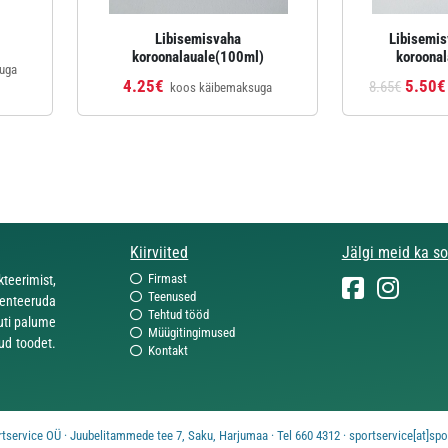
Libisemisvaha
Libisemis
koroonalauale(100ml)
koroona
uga
4.25€
5.50€
8.65€
koos käibemaksuga
Kiirviited
Jälgi meid ka s
Firmast
eerimist,
Teenused
enteeruda
Tehtud tööd
uti palume
Müügitingimused
ud toodet.
Kontakt
service OÜ · Juubelitammede tee 7, Saku, Harjumaa · Tel 660 4312 · sportservice[at]spo