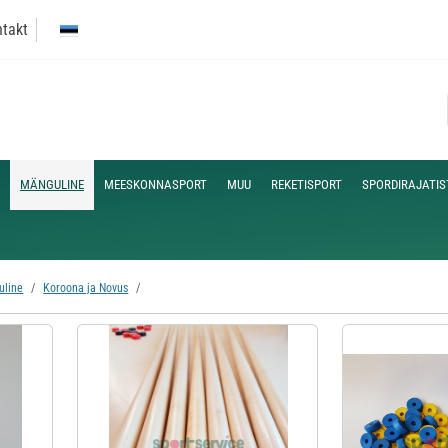
takt
MÄNGULINE
MEESKONNASPORT
MUU
REKETISPORT
SPORDIRAJATIS
uline
Koroona ja Novus