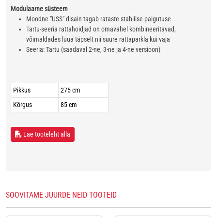
Modulaarne süsteem
Moodne "USS" disain tagab rataste stabiilse paigutuse
Tartu‑seeria rattahoidjad on omavahel kombineeritavad,
võimaldades luua täpselt nii suure rattaparkla kui vaja
Seeria: Tartu (saadaval 2-ne, 3‑ne ja 4‑ne versioon)
Pikkus
275 cm
Kõrgus
85 cm
Lae tooteleht alla
SOOVITAME JUURDE NEID TOOTEID