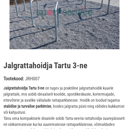
Jalgrattahoidja Tartu 3-ne
Tootekood:
JRH007
Jalgrattahoidja Tartu 3‑ne
on tugev ja praktiline jalgrattahoidik kuuele
jalgrattale, mis sobib ideaalselt koolide, spordikeskuste, kortermajade,
ettevõtete ja avalike välialade rattaparklatesse. Hoidik on loodud tagama
stabiilse ja turvalise parkimise
, hoides jalgratta püsti ning vältides kukkumist
või kahjustusi.
Tänu oma kompaktsele disainile sobib Tartu‑seeria rattahoidja suurepäraselt
nii väiksematesse kui ka suurematesse rattaparklatesse, võimaldades