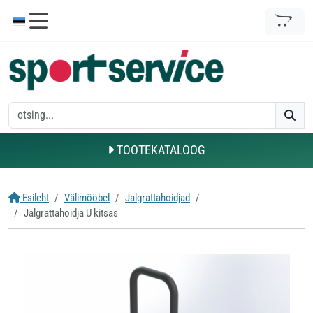
TOOTEKATALOOG
Esileht
Välimööbel
Jalgrattahoidjad
Jalgrattahoidja U kitsas