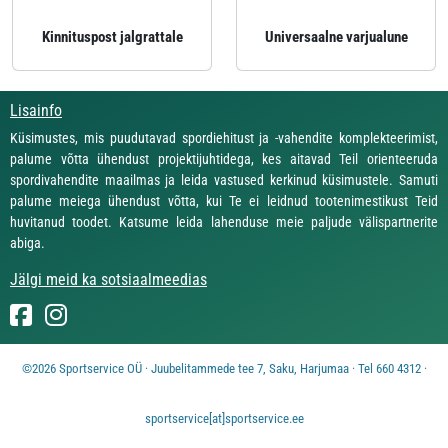
Kinnituspost jalgrattale
Universaalne varjualune
Lisainfo
Küsimustes, mis puudutavad spordiehitust ja -vahendite komplekteerimist,
palume võtta ühendust projektijuhtidega, kes aitavad Teil orienteeruda
spordivahendite maailmas ja leida vastused kerkinud küsimustele. Samuti
palume meiega ühendust võtta, kui Te ei leidnud tootenimestikust Teid
huvitanud toodet. Katsume leida lahenduse meie paljude välispartnerite
abiga.
Jälgi meid ka sotsiaalmeedias
©2026 Sportservice OÜ · Juubelitammede tee 7, Saku, Harjumaa · Tel 660 4312 ·
sportservice[at]sportservice.ee