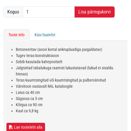
Kogus
Lisa päringukorvi
Toote info
Küsi lisainfot
Betoneeritav (soovi korral ankruplaadiga paigaldatav)
Tugev teras konstruktsioon
Sobib kasutada kahepoolselt
Jalgrattad tabalukuga raamist lukustatavad (lukud ei sisaldu
hinnas)
Teras kuumtsingitud või kuumtsingitud ja pulbervärvitud
Värvitoon vastavalt RAL kataloogile
Laius ca 40 cm
Sügavus ca 5 cm
Kõrgus ca 90 cm
Kaal ca 9,8 kg
Lae tooteleht alla