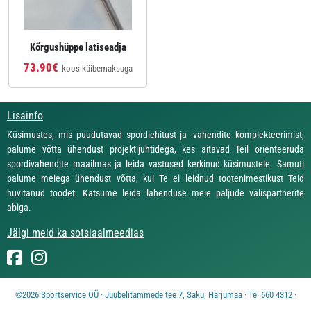
Kõrgushüppe latiseadja
73.90€
koos käibemaksuga
Lisainfo
Küsimustes, mis puudutavad spordiehitust ja -vahendite komplekteerimist,
palume võtta ühendust projektijuhtidega, kes aitavad Teil orienteeruda
spordivahendite maailmas ja leida vastused kerkinud küsimustele. Samuti
palume meiega ühendust võtta, kui Te ei leidnud tootenimestikust Teid
huvitanud toodet. Katsume leida lahenduse meie paljude välispartnerite
abiga.
Jälgi meid ka sotsiaalmeedias
©2026 Sportservice OÜ · Juubelitammede tee 7, Saku, Harjumaa · Tel 660 4312 ·