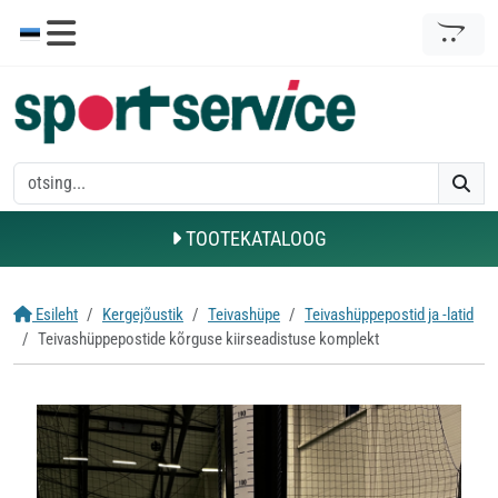
TOOTEKATALOOG
Esileht
Kergejõustik
Teivashüpe
Teivashüppepostid ja -latid
Teivashüppepostide kõrguse kiirseadistuse komplekt