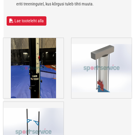
eriti treeningutel, kus kõrgusi tuleb tihti muuta.
Lae tooteleht alla