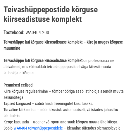
Teivashüppepostide kõrguse
kiirseadistuse komplekt
Tootekood:
WA0404.200
Teivashüppe lati kõrguse kiirseadistuse komplekt – kiire ja mugav kõrguse
muutmine
T
eivashüppe lati kõrguse kiirseadistuse komplekt
on professionaalne
abivahend, mis võimaldab teivashüppepostidel väga kiiresti muuta
latihoidjate kõrgust.
Peamised eelised:
Kiire kõrguse reguleerimine – tõmbenööriga saab latihoidja asendit muuta
sekunditega.
Täpsed kõrgused – sobib hästi treeningutel kasutuseks.
Turvaline kiirkinnitus – nöör lukustub automaatselt, välistades juhusliku
lahtituleku.
Kerge kasutada – treener või sportlane saab kõrgust muuta ühe käega.
Sobib
WA0404 teivashüppepostidele
– ideaalne täiendus olemasolevale