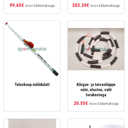
99.65€
203.20€
koos käibemaksuga
koos käibemaksuga
Teleskoop mõõdulatt
Kõrgus- ja teivashüppe
nöör, elastne, vaht
torukestega
20.55€
koos käibemaksuga