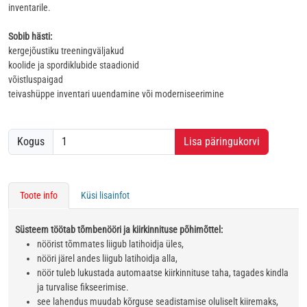
inventarile.
Sobib hästi:
kergejõustiku treeningväljakud
koolide ja spordiklubide staadionid
võistluspaigad
teivashüppe inventari uuendamine või moderniseerimine
Kogus
Lisa päringukorvi
Toote info
Küsi lisainfot
Süsteem töötab tõmbenööri ja kiirkinnituse põhimõttel:
nöörist tõmmates liigub latihoidja üles,
nööri järel andes liigub latihoidja alla,
nöör tuleb lukustada automaatse kiirkinnituse taha, tagades kindla
ja turvalise fikseerimise.
see lahendus muudab kõrguse seadistamise oluliselt kiiremaks,