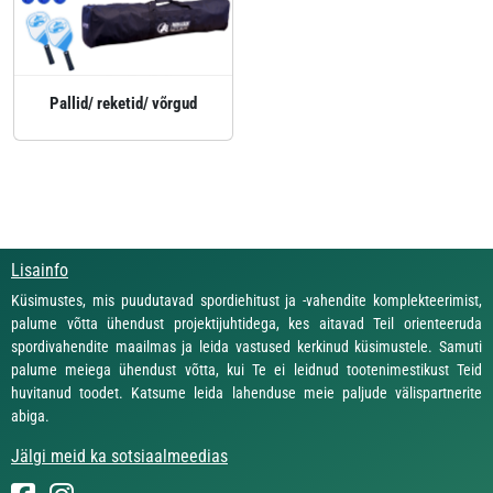
Pallid/ reketid/ võrgud
Lisainfo
Küsimustes, mis puudutavad spordiehitust ja -vahendite komplekteerimist,
palume võtta ühendust projektijuhtidega, kes aitavad Teil orienteeruda
spordivahendite maailmas ja leida vastused kerkinud küsimustele. Samuti
palume meiega ühendust võtta, kui Te ei leidnud tootenimestikust Teid
huvitanud toodet. Katsume leida lahenduse meie paljude välispartnerite
abiga.
Jälgi meid ka sotsiaalmeedias