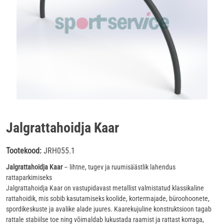
Jalgrattahoidja Kaar
Tootekood:
JRH055.1
Jalgrattahoidja Kaar
– lihtne, tugev ja ruumisäästlik lahendus
rattaparkimiseks
Jalgrattahoidja Kaar on vastupidavast metallist valmistatud klassikaline
rattahoidik, mis sobib kasutamiseks koolide, kortermajade, büroohoonete,
spordikeskuste ja avalike alade juures. Kaarekujuline konstruktsioon tagab
rattale stabiilse toe ning võimaldab lukustada raamist ja rattast korraga,