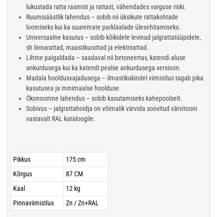
lukustada ratta raamist ja rattast, vähendades varguse riski.
Ruumisäästlik lahendus – sobib nii üksikute rattakohtade
loomiseks kui ka suuremate parklaalade ülesehitamiseks.
Universaalne kasutus – sobib kõikidele levinud jalgrattatüüpidele,
sh linnarattad, maastikurattad ja elektrirattad.
Lihtne paigaldada – saadaval nii betoneertav, katendi aluse
ankurdusega kui ka katendi pealse ankurdusega versioon.
Madala hooldusvajadusega – ilmastikukindel viimistlus tagab pika
kasutusea ja minimaalse hoolduse.
Ökonoomne lahendus – sobib kasutamiseks kahepoolselt.
Sobivus – jalgrattahoidja on võimalik värvida soovitud värvitooni
vastavalt RAL kataloogile.
Pikkus
175 cm
Kõrgus
87 CM
Kaal
12 kg
Pinnaviimistlus
Zn / Zn+RAL