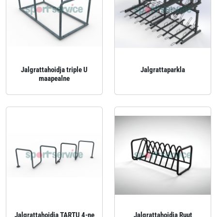
Jalgrattahoidja triple U
Jalgrattaparkla
maapealne
Jalgrattahoidja TARTU 4-ne
Jalgrattahoidja Ruut