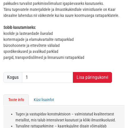
pakkudes turvalist parkimisvõimalust igapäevaseks kasutuseks.
Tänu tugevatele materjalidele ja ilmastikukindlale viimistlusele on Kaar
ideaalne lahendus nii väikestele kui ka suure koormusega rattaparklatele.
Sobib kasutamiseks:
koolide ja lasteaedade õuealad
kortermajade ja elamukvartalite rattaparklad
büroohoonete ja ettevõtete välialad
spordikeskused ja avalikud parklad
pargid, transpordisõlmed ja linnaruumi rattaparklad
Kogus
Lisa päringukorvi
Toote info
Küsi lisainfot
Tugev ja vastupidav konstruktsioon – valmistatud kvaliteetsest
metallist, mis talub intensiivset kasutust ja kõiki ilmastikuolusid.
Turvaline rattaparkimine – kaarekujuline disain võimaldab