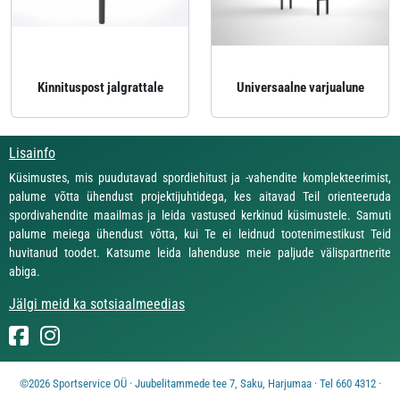
Kinnituspost jalgrattale
Universaalne varjualune
Lisainfo
Küsimustes, mis puudutavad spordiehitust ja -vahendite komplekteerimist,
palume võtta ühendust projektijuhtidega, kes aitavad Teil orienteeruda
spordivahendite maailmas ja leida vastused kerkinud küsimustele. Samuti
palume meiega ühendust võtta, kui Te ei leidnud tootenimestikust Teid
huvitanud toodet. Katsume leida lahenduse meie paljude välispartnerite
abiga.
Jälgi meid ka sotsiaalmeedias
©2026 Sportservice OÜ · Juubelitammede tee 7, Saku, Harjumaa · Tel 660 4312 ·