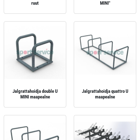
ruut
MINI"
Jalgrattahoidja double U
Jalgrattahoidja quattro U
MINI maapealne
maapealne