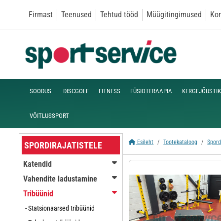
Firmast
Teenused
Tehtud tööd
Müügitingimused
Kon
SOODUS
DISCGOLF
FITNESS
FÜSIOTERAAPIA
KERGEJÕUSTIK
VÕITLUSSPORT
Esileht
Tootekataloog
Spord
SPORDIRAJATISTELE
Katendid
Vahendite ladustamine
Tribüünid
- Statsionaarsed tribüünid