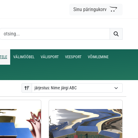
Sinu päringukorv
TELE
VÄLIMÖÖBEL
VÄLISPORT
VEESPORT
VÕIMLEMINE