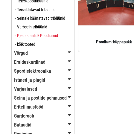
- Teleskooptribüünid
- Teisaldatavad tribüünid
- Seinale käänatavad tribüünid
- Varbsein-tribüünid
- Pjedestaalid/ Poodiumid
Poodium‑hüppepukk
- kõik tooted
Võrgud
Eralduskardinad
Spordielektroonika
Istmed ja pingid
Varjualused
Seina ja postide pehmused
Eritellimustööd
Garderoob
Batuudid
Ronimine