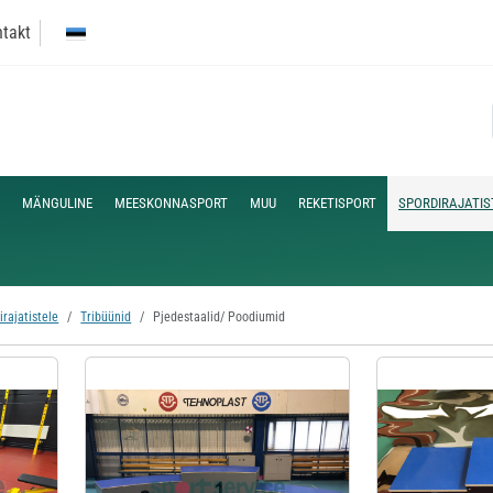
takt
MÄNGULINE
MEESKONNASPORT
MUU
REKETISPORT
SPORDIRAJATIS
irajatistele
Tribüünid
Pjedestaalid/ Poodiumid