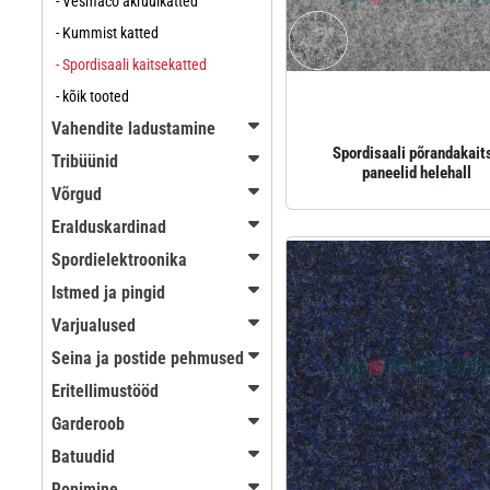
- Vesmaco akrüülkatted
- Kummist katted
- Spordisaali kaitsekatted
- kõik tooted
Vahendite ladustamine
Spordisaali põrandakait
Tribüünid
paneelid helehall
Võrgud
Eralduskardinad
Spordielektroonika
Istmed ja pingid
Varjualused
Seina ja postide pehmused
Eritellimustööd
Garderoob
Batuudid
Ronimine