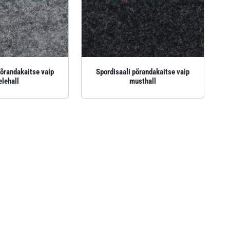
põrandakaitse vaip
Spordisaali põrandakaitse vaip
elehall
musthall