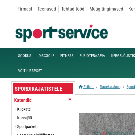
Firmast
Teenused
Tehtud tööd
Müügitingimused
Kon
SOODUS
DISCGOLF
FITNESS
FÜSIOTERAAPIA
KERGEJÕUSTIK
VÕITLUSSPORT
Esileht
Tootekataloog
Spord
SPORDIRAJATISTELE
Katendid
- Kilpkate
- Kunstjää
- Sportparkett