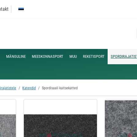
takt
MÄNGULINE
MEESKONNASPORT
MUU
REKETISPORT
SPORDIRAJATIS
irajatistele
Katendid
Spordisaali kaitsekatted