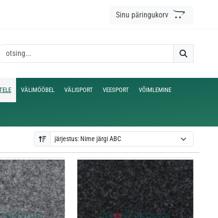
Sinu päringukorv
TELE
VÄLIMÖÖBEL
VÄLISPORT
VEESPORT
VÕIMLEMINE