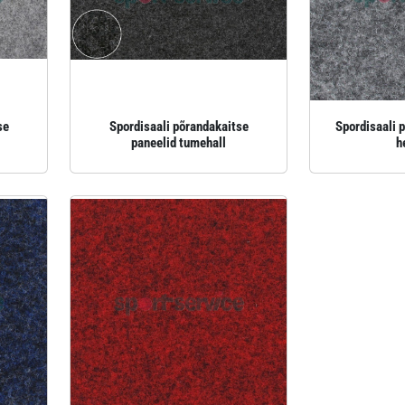
se
Spordisaali põrandakaitse
Spordisaali 
paneelid tumehall
h