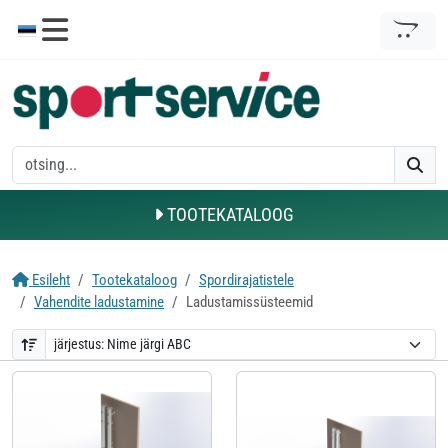
TOOTEKATALOOG
Esileht
Tootekataloog
Spordirajatistele
Vahendite ladustamine
Ladustamissüsteemid