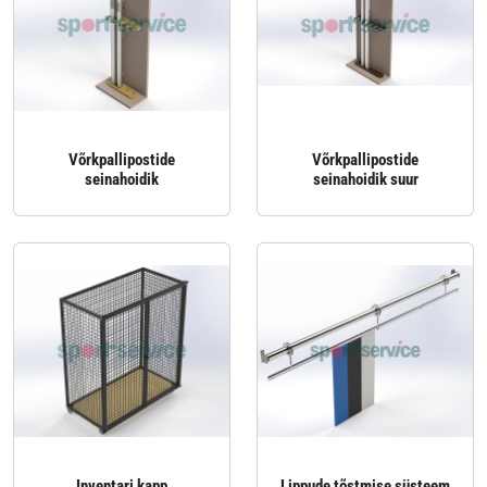
Võrkpallipostide
Võrkpallipostide
seinahoidik
seinahoidik suur
Inventari kapp
Lippude tõstmise süsteem