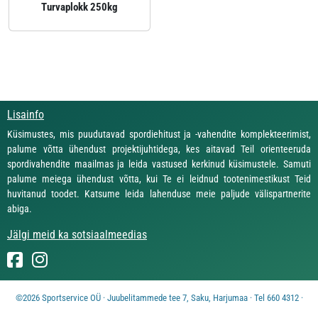
Turvaplokk 250kg
Lisainfo
Küsimustes, mis puudutavad spordiehitust ja -vahendite komplekteerimist,
palume võtta ühendust projektijuhtidega, kes aitavad Teil orienteeruda
spordivahendite maailmas ja leida vastused kerkinud küsimustele. Samuti
palume meiega ühendust võtta, kui Te ei leidnud tootenimestikust Teid
huvitanud toodet. Katsume leida lahenduse meie paljude välispartnerite
abiga.
Jälgi meid ka sotsiaalmeedias
©2026 Sportservice OÜ · Juubelitammede tee 7, Saku, Harjumaa · Tel 660 4312 ·