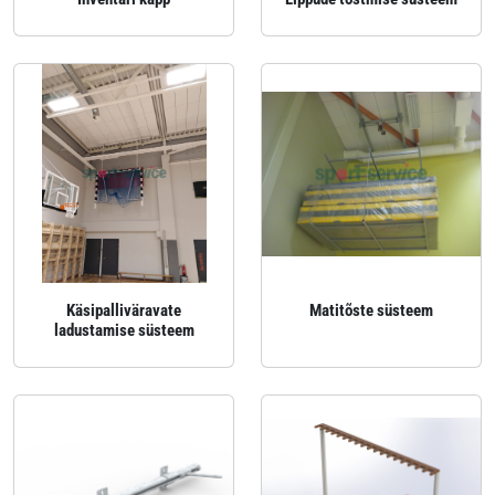
Käsipalliväravate
Matitõste süsteem
ladustamise süsteem