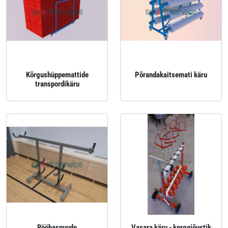
Kõrgushüppemattide
Põrandakaitsemati käru
transpordikäru
Rööbaspuude
Vasara käru - kergejõustik