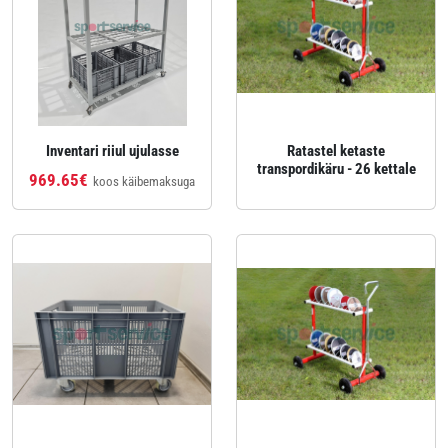
Inventari riiul ujulasse
Ratastel ketaste
transpordikäru - 26 kettale
969.65€
koos käibemaksuga