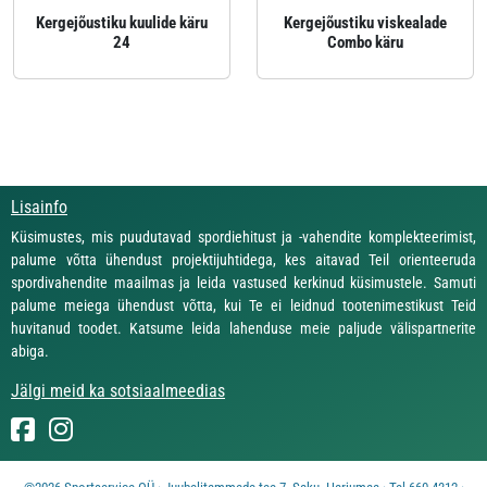
Kergejõustiku kuulide käru
Kergejõustiku viskealade
24
Combo käru
Lisainfo
Küsimustes, mis puudutavad spordiehitust ja -vahendite komplekteerimist,
palume võtta ühendust projektijuhtidega, kes aitavad Teil orienteeruda
spordivahendite maailmas ja leida vastused kerkinud küsimustele. Samuti
palume meiega ühendust võtta, kui Te ei leidnud tootenimestikust Teid
huvitanud toodet. Katsume leida lahenduse meie paljude välispartnerite
abiga.
Jälgi meid ka sotsiaalmeedias