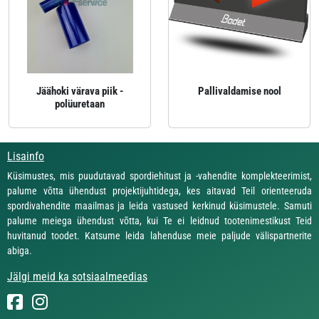
Jäähoki värava piik -
Pallivaldamise nool
polüuretaan
Lisainfo
Küsimustes, mis puudutavad spordiehitust ja -vahendite komplekteerimist,
palume võtta ühendust projektijuhtidega, kes aitavad Teil orienteeruda
spordivahendite maailmas ja leida vastused kerkinud küsimustele. Samuti
palume meiega ühendust võtta, kui Te ei leidnud tootenimestikust Teid
huvitanud toodet. Katsume leida lahenduse meie paljude välispartnerite
abiga.
Jälgi meid ka sotsiaalmeedias