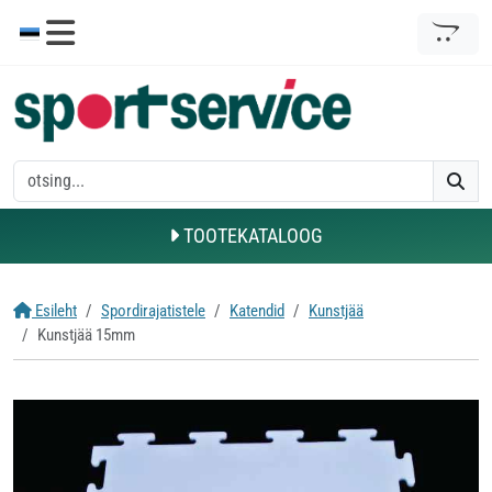
TOOTEKATALOOG
Esileht
Spordirajatistele
Katendid
Kunstjää
Kunstjää 15mm