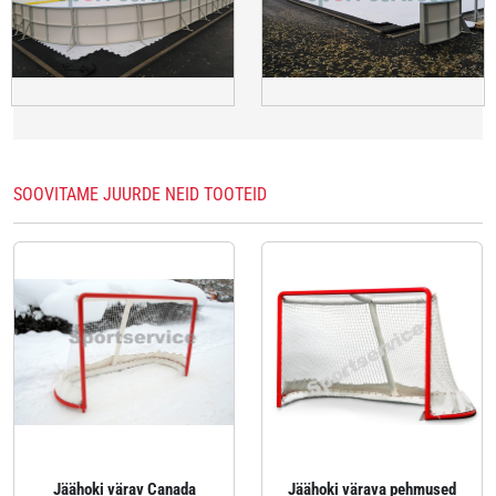
SOOVITAME JUURDE NEID TOOTEID
Jäähoki värav Canada
Jäähoki värava pehmused