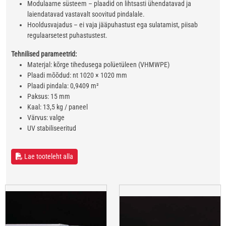
Modulaarne süsteem – plaadid on lihtsasti ühendatavad ja
laiendatavad vastavalt soovitud pindalale.
Hooldusvajadus – ei vaja jääpuhastust ega sulatamist, piisab
regulaarsetest puhastustest.
Tehnilised parameetrid:
Materjal: kõrge tihedusega polüetüleen (VHMWPE)
Plaadi mõõdud: nt 1020 × 1020 mm
Plaadi pindala: 0,9409 m²
Paksus: 15 mm
Kaal: 13,5 kg / paneel
Värvus: valge
UV stabiliseeritud
Lae tooteleht alla