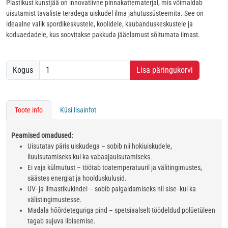
Plastikust kunstjää on innovatiivne pinnakattematerjal, mis võimaldab
uisutamist tavaliste teradega uiskudel ilma jahutussüsteemita. See on
ideaalne valik spordikeskustele, koolidele, kaubanduskeskustele ja
koduaedadele, kus soovitakse pakkuda jääelamust sõltumata ilmast.
Kogus
Lisa päringukorvi
Toote info
Küsi lisainfot
Peamised omadused:
Uisutatav päris uiskudega – sobib nii hokiuiskudele,
iluuisutamiseks kui ka vabaajauisutamiseks.
Ei vaja külmutust – töötab toatemperatuuril ja välitingimustes,
säästes energiat ja hoolduskulusid.
UV- ja ilmastikukindel – sobib paigaldamiseks nii sise- kui ka
välistingimustesse.
Madala hõõrdeteguriga pind – spetsiaalselt töödeldud polüetüleen
tagab sujuva libisemise.