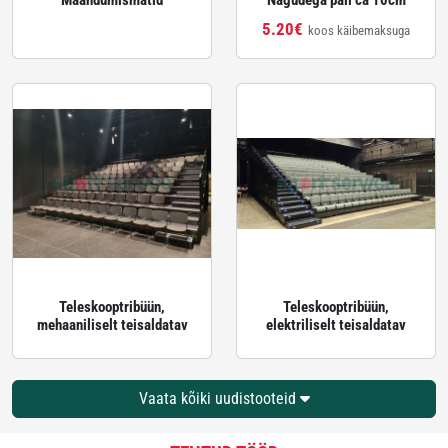
Maandumismatid
Nägudega pall ca 10cm
5.20€
koos käibemaksuga
Teleskooptribüün,
Teleskooptribüün,
mehaaniliselt teisaldatav
elektriliselt teisaldatav
Vaata kõiki uudistooteid