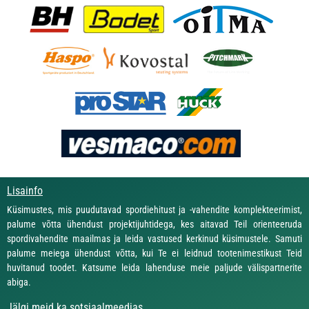
Lisainfo
Küsimustes, mis puudutavad spordiehitust ja -vahendite komplekteerimist,
palume võtta ühendust projektijuhtidega, kes aitavad Teil orienteeruda
spordivahendite maailmas ja leida vastused kerkinud küsimustele. Samuti
palume meiega ühendust võtta, kui Te ei leidnud tootenimestikust Teid
huvitanud toodet. Katsume leida lahenduse meie paljude välispartnerite
abiga.
Jälgi meid ka sotsiaalmeedias