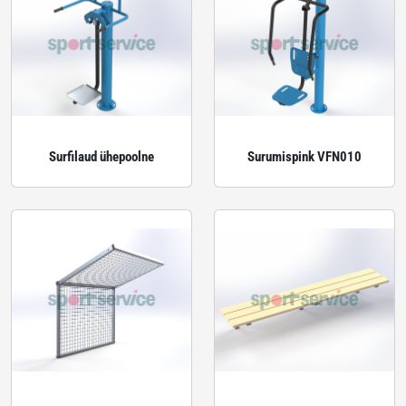
Surfilaud ühepoolne
Surumispink VFN010