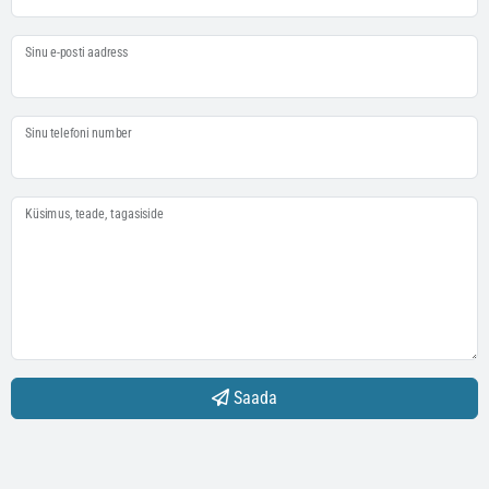
Sinu e-posti aadress
Sinu telefoni number
Küsimus, teade, tagasiside
Saada