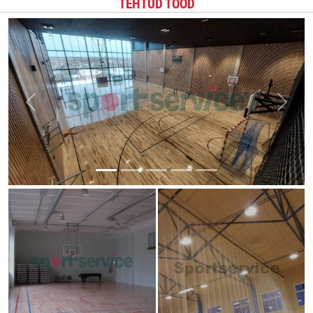
TEHTUD TÖÖD
Previous
Next