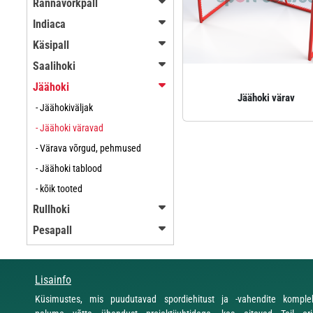
Rannavõrkpall
Indiaca
Käsipall
Saalihoki
Jäähoki
Jäähoki värav
- Jäähokiväljak
- Jäähoki väravad
- Värava võrgud, pehmused
- Jäähoki tablood
- kõik tooted
Rullhoki
Pesapall
Lisainfo
Küsimustes, mis puudutavad spordiehitust ja -vahendite komplekt