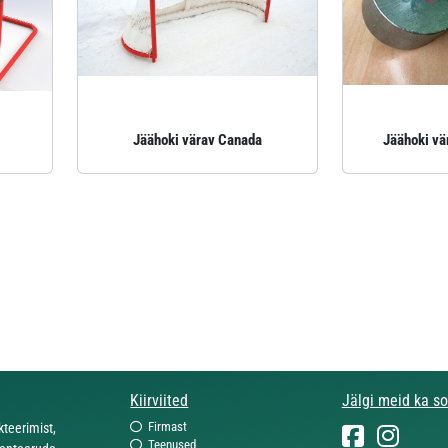
Jäähoki värav Canada
Jäähoki vär
Kiirviited
Jälgi meid ka s
Firmast
eerimist,
Teenused