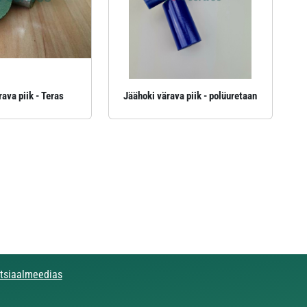
ava piik - Teras
Jäähoki värava piik - polüuretaan
otsiaalmeedias