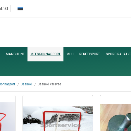
takt
MÄNGULINE
MEESKONNASPORT
MUU
REKETISPORT
SPORDIRAJATIS
konnasport
Jäähoki
Jäähoki väravad