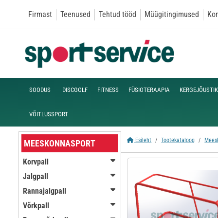
Firmast
Teenused
Tehtud tööd
Müügitingimused
Kon
SOODUS
DISCGOLF
FITNESS
FÜSIOTERAAPIA
KERGEJÕUSTIK
VÕITLUSSPORT
Esileht
Tootekataloog
Mees
MEESKONNASPORT
Korvpall
Jalgpall
Rannajalgpall
Võrkpall