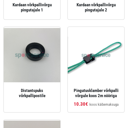
Kardaan võrkpallivõrgu
Kardaan võrkpallivõrgu
pingutajale 1
pingutajale 2
Distantspuks
Pingutusklamber võrkpalli
võrkpallipostile
võrgule koos 2m nööriga
10.30€
koos käibemaksuga