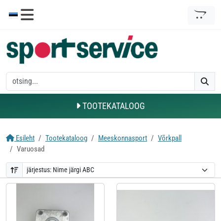
TOOTEKATALOOG
Esileht
Tootekataloog
Meeskonnasport
Võrkpall
Varuosad