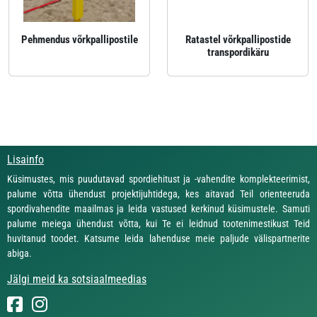
Pehmendus võrkpallipostile
Ratastel võrkpallipostide
transpordikäru
Lisainfo
Küsimustes, mis puudutavad spordiehitust ja -vahendite komplekteerimist,
palume võtta ühendust projektijuhtidega, kes aitavad Teil orienteeruda
spordivahendite maailmas ja leida vastused kerkinud küsimustele. Samuti
palume meiega ühendust võtta, kui Te ei leidnud tootenimestikust Teid
huvitanud toodet. Katsume leida lahenduse meie paljude välispartnerite
abiga.
Jälgi meid ka sotsiaalmeedias