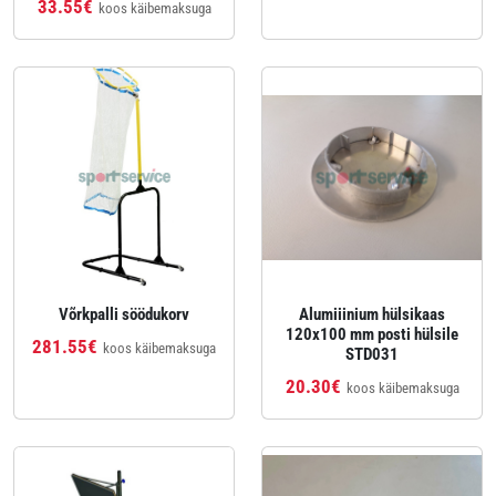
33.55€
koos käibemaksuga
Võrkpalli söödukorv
Alumiiinium hülsikaas
120x100 mm posti hülsile
281.55€
koos käibemaksuga
STD031
20.30€
koos käibemaksuga