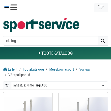
TOOTEKATALOOG
Esileht
Tootekataloog
Meeskonnasport
Võrkpall
Võrkpallipostid